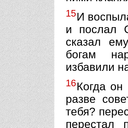
15
И воспыл
и послал 
сказал ем
богам на
избавили на
16
Когда он
разве сове
тебя? перес
перестал п