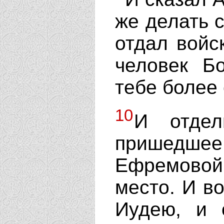
же делать с
отдал войс
человек Б
тебе более 
10
И отдел
пришед
Ефремовой
место. И во
Иудею, и 