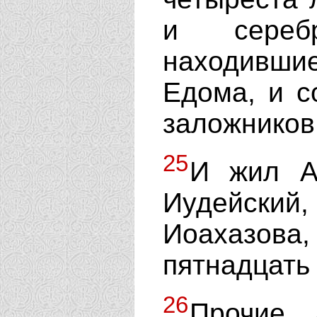
и сереб
находившие
Едома, и с
заложников
25
И жил А
Иудейский
Иоахазов
пятнадцать 
26
Прочие 