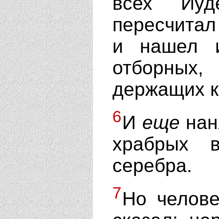
всех Иуд
пересчитал 
и нашел и
отборных
держащих к
6
И
еще
нан
храбрых 
серебра.
7
Но челов