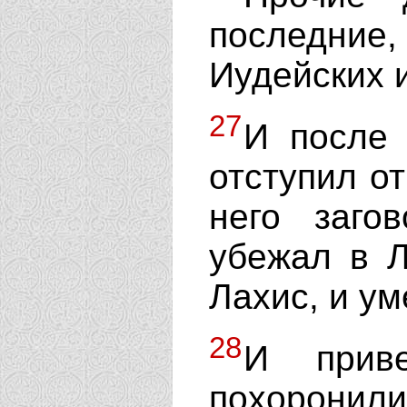
последние
Иудейских 
27
И после 
отступил от
него заго
убежал в Л
Лахис, и ум
28
И прив
похоронили