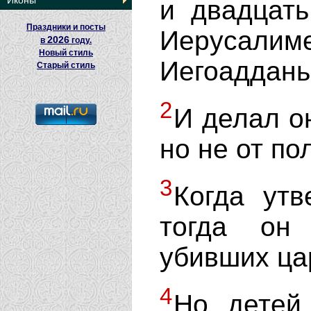
Иконы
и двадцать
Праздники и посты
Иерусал
2026
в
году.
Новый стиль
Иегоаддань
Старый стиль
2
И делал он
но не от по
3
Когда утв
тогда он
убивших цар
4
Но детей