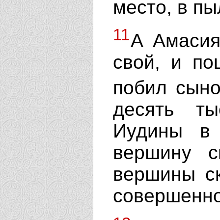
место, в пы
11
А Амасия
свой, и п
побил сыно
десять т
Иудины в
вершину с
вершины ск
совершенно