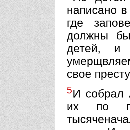
написано в 
где запов
должны бы
детей, и
умерщвляем
свое прест
5
И собрал 
их по по
тысяченача