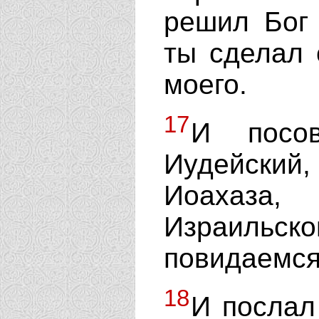
решил Бог 
ты сделал 
моего.
17
И посов
Иудейский
Иоахаза
Израильс
повидаемся
18
И послал