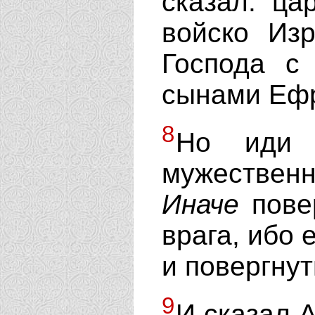
сказал: ца
войско Изр
Господа с
сынами Еф
8
Но ид
мужествен
Иначе
повер
врага, ибо 
и повергнут
9
И сказал 