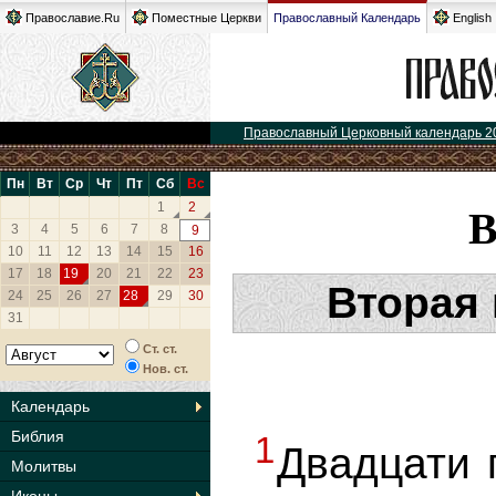
Православие.Ru
Поместные Церкви
Православный Календарь
English
Православный Церковный календарь 2
Пн
Вт
Ср
Чт
Пт
Сб
Вс
1
2
3
4
5
6
7
8
9
10
11
12
13
14
15
16
17
18
19
20
21
22
23
Вторая
24
25
26
27
28
29
30
31
Ст. ст.
Нов. ст.
Календарь
Библия
1
Двадцати 
Молитвы