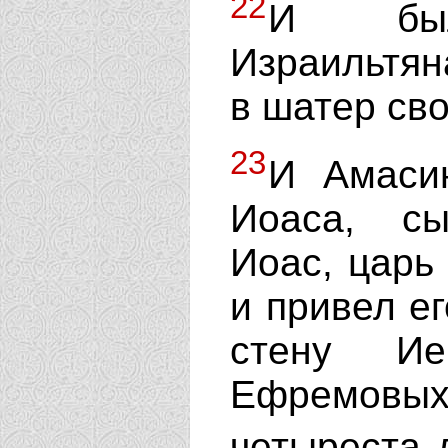
22
И был
Израильтян
в шатер сво
23
И Амасию
Иоаса, сы
Иоас, царь
и привел е
стену Ие
Ефремовых
четыреста 