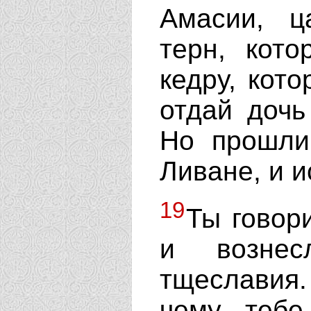
Амасии, ц
терн, кот
кедру, кото
отдай дочь
Но прошли
Ливане, и и
19
Ты говор
и вознес
тщеславия.
чему тебе