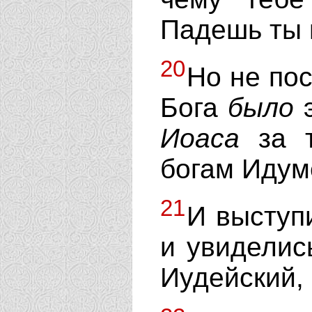
Падешь ты 
20
Но не пос
Бога
было
э
Иоаса
за т
богам Идум
21
И выступ
и увиделис
Иудейский,