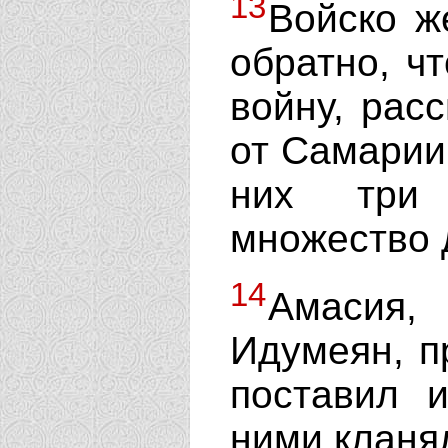
13
Войско ж
обратно, ч
войну, рас
от Самарии
них три 
множество 
14
Амасия,
Идумеян, п
поставил 
ними кланя