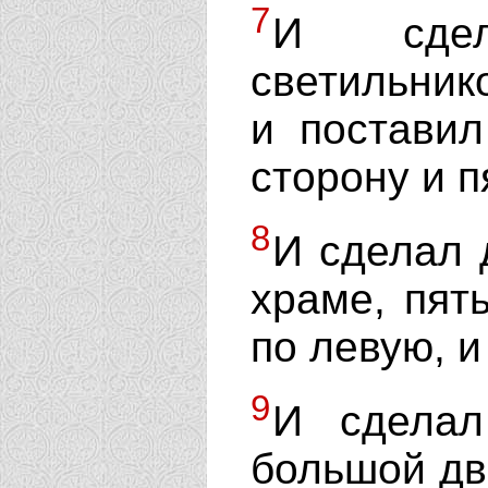
7
И сдел
светильник
и поставил
сторону и п
8
И сделал 
храме, пят
по левую, и
9
И сделал
большой дво