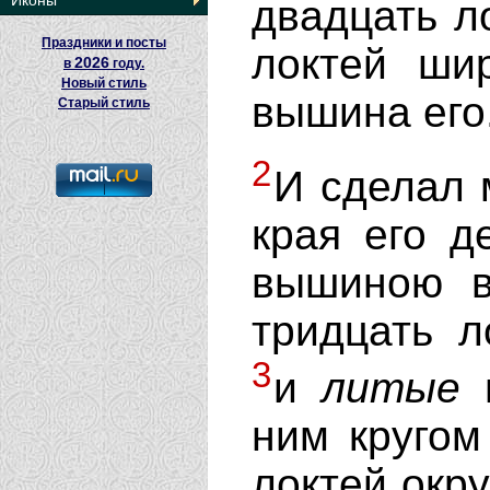
Иконы
двадцать л
Праздники и посты
локтей ши
2026
в
году.
Новый стиль
вышина его
Старый стиль
2
И сделал м
края его де
вышиною в
тридцать л
3
и
литые
п
ним кругом
локтей окр