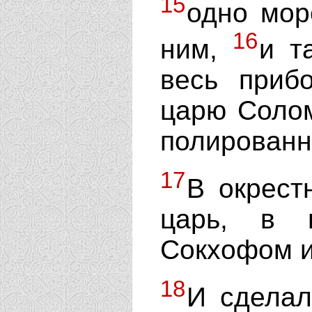
15
одно мор
16
ним,
и т
весь приб
царю Солом
полированн
17
В окрест
царь, в 
Сокхофом и
18
И сделал