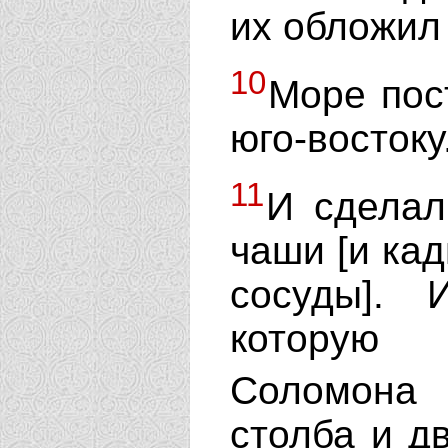
их обложил
10
Море пос
юго-востоку
11
И сделал
чаши [и ка
сосуды]. 
которую 
Соломона
столба и д