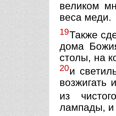
великом мн
веса меди.
19
Также сд
дома Божия
столы, на 
20
и светил
возжигать 
из чисто
лампады, и 