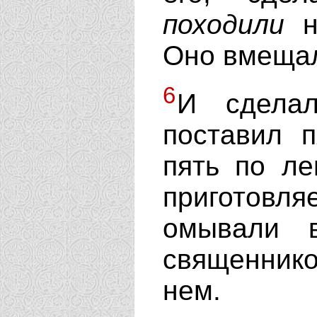
походили
н
Оно вмещал
6
И сделал
поставил 
пять по ле
приготов
омывали 
священник
нем.