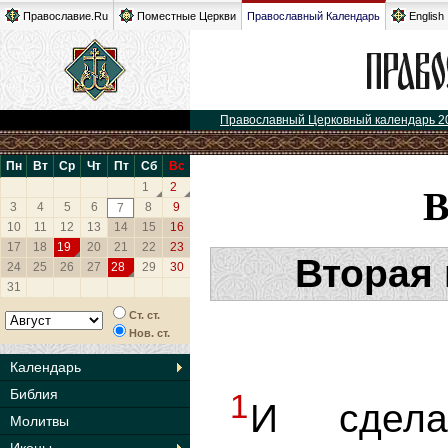
Православие.Ru
Поместные Церкви
Православный Календарь
English
Православный Церковный календарь 2
Пн
Вт
Ср
Чт
Пт
Сб
Вс
1
2
3
4
5
6
8
9
7
10
11
12
13
14
15
16
17
18
19
20
21
22
23
Вторая
24
25
26
27
28
29
30
31
Ст. ст.
Нов. ст.
Календарь
Библия
1
И сдела
Молитвы