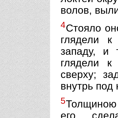
волов, выл
4
Стояло он
глядели к
западу, и 
глядели к
сверху; з
внутрь под 
5
Толщиною
его, сде