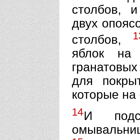
столбов, 
двух опоясо
1
столбов,
яблок на
гранатовых
для покры
которые на 
14
И под
омывальни