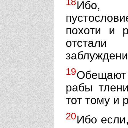
18
Ибо, 
пустослови
похоти и р
отстали
заблуждени
19
Обещают 
рабы тлени
тот тому и 
20
Ибо если,