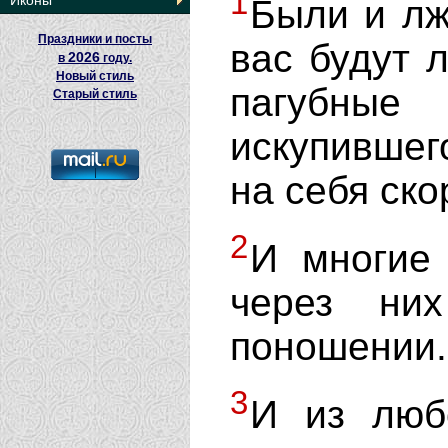
1
Иконы
Были и лж
Праздники и посты
вас будут 
2026
в
году.
Новый стиль
пагубные
Старый стиль
искупившего
на себя ско
2
И многие 
через ни
поношении.
3
И из люб