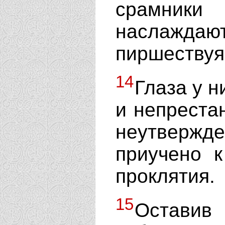
срамники
наслажда
пиршествуя
14
Глаза у 
и непреста
неутверж
приучено 
проклятия.
15
Остави