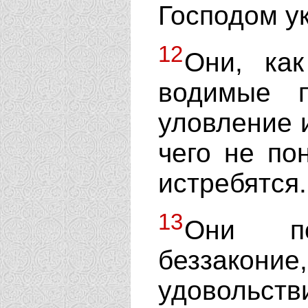
Господом у
12
Они, как
водимые 
уловление и
чего не по
истребятся.
13
Они по
беззакон
удовольств