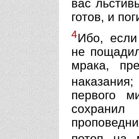
вас льстив
готов, и по
4
Ибо, если
не пощадил
мрака, пр
наказани
первого м
сохран
проповедн
потоп на 