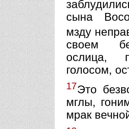
заблудилис
сына Восо
мзду непра
своем бе
ослица, п
голосом, о
17
Это безв
мглы, гони
мрак вечно