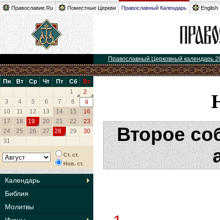
Православие.Ru
Поместные Церкви
Православный Календарь
English
Православный Церковный календарь 2
Пн
Вт
Ср
Чт
Пт
Сб
Вс
1
2
3
4
5
6
7
8
9
10
11
12
13
14
15
16
17
18
19
20
21
22
23
Второе со
24
25
26
27
28
29
30
31
Ст. ст.
Нов. ст.
Календарь
Библия
Молитвы