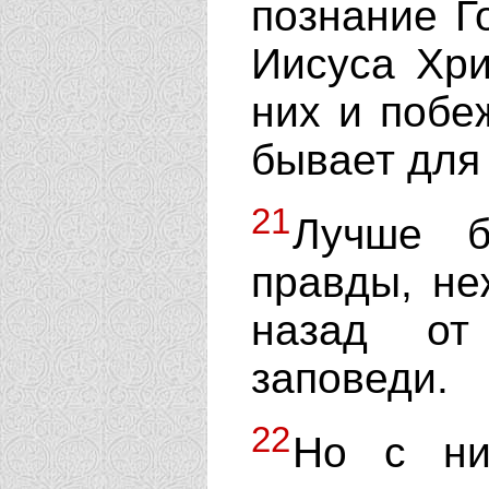
познание Г
Иисуса Хри
них и побе
бывает для 
21
Лучше б
правды, не
назад от
заповеди.
22
Но с ни