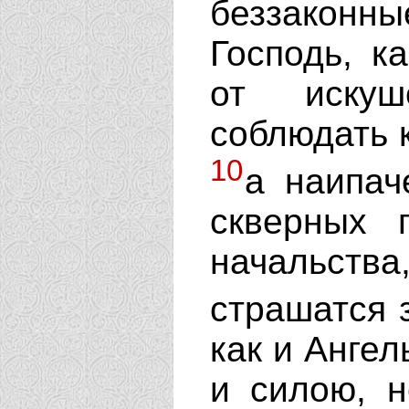
беззаконн
Господь, к
от искуш
соблюдать к
10
а наипач
скверных 
начальства
страшатся 
как и Ангел
и силою, н