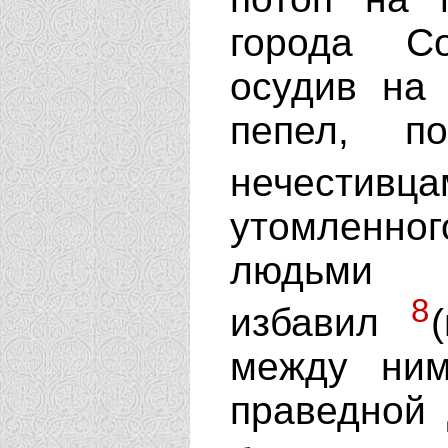
города С
осудив на 
пепел, п
нечестив
утомленн
людьми н
8
избавил
между ним
праведной