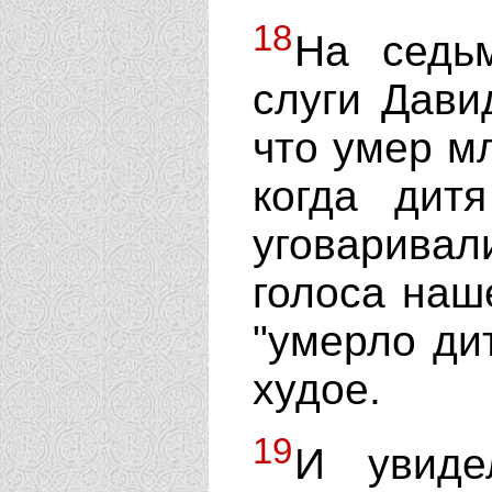
18
На седь
слуги Дави
что умер мл
когда ди
уговарива
голоса наш
"умерло ди
худое.
19
И увиде