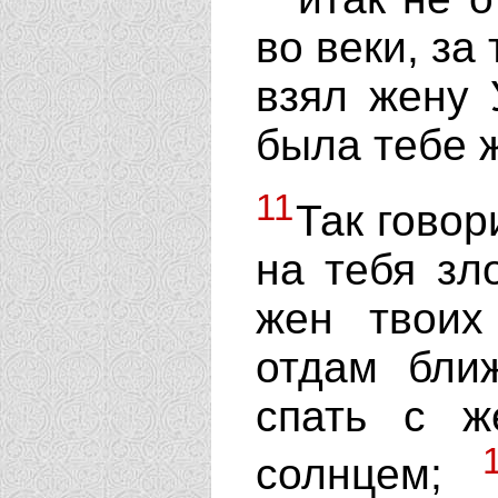
во веки, за
взял жену 
была тебе 
11
Так говор
на тебя зл
жен твоих
отдам бли
спать с ж
солнцем;