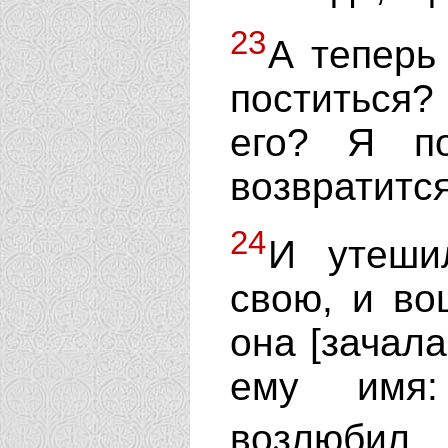
23
А теперь
поститься?
его? Я п
возвратится
24
И утеши
свою, и во
она [зачала
ему имя:
возлюбил