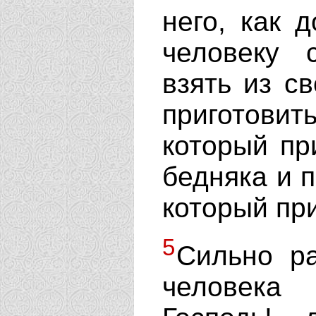
него, как 
человеку 
взять из с
приготови
который пр
бедняка и п
который пр
5
Сильно ра
человека