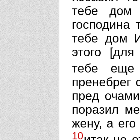
тебе дом 
господина 
тебе дом И
этого [для
тебе еще
пренебрег 
пред очами
поразил ме
жену, а ег
10
итак не о