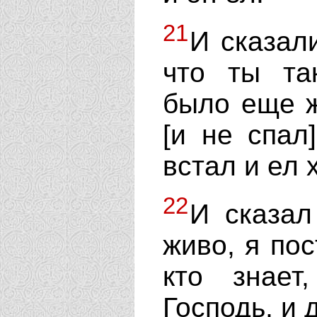
21
И сказали
что ты та
было еще ж
[и не спал
встал и ел 
22
И сказал
живо, я пос
кто знае
Господь, и 