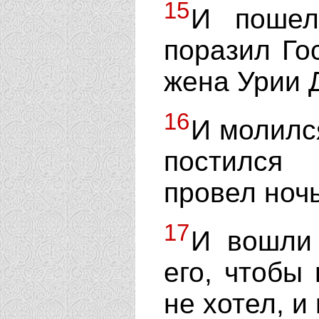
15
И пошел
поразил Го
жена Урии Д
16
И молилс
постился
провел ночь
17
И вошли
его, чтобы 
не хотел, и