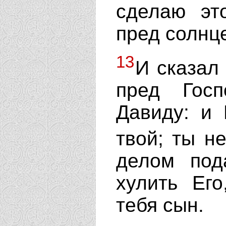
сделаю эт
пред солнц
13
И сказал
пред Гос
Давиду: и
твой; ты н
делом под
хулить Ег
тебя сын.