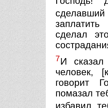
Господь! 
сделавший 
заплатить
сделал эт
сострадани
7
И сказал
человек, [
говорит Г
помазал те
избавил т