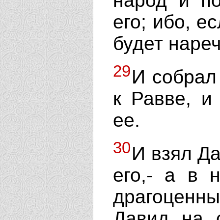
народ и по
его; ибо, е
будет нареч
29
И собрал
к Равве, и
ее.
30
И взял Да
его,- а в 
драгоценны
Давид на 