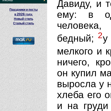
Иконы
Давиду, и 
Праздники и посты
ему: в о
2026
в
году.
Новый стиль
человека,
Старый стиль
2
бедный;
у
мелкого и к
ничего, кр
он купил м
выросла у н
хлеба его о
и на груди