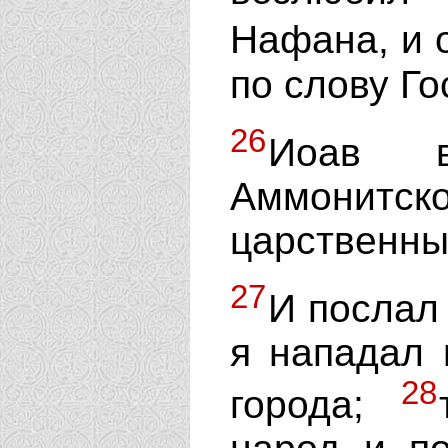
Нафана, и 
по слову Го
26
Иоав в
Аммони
царственны
27
И послал 
я нападал 
28
города;