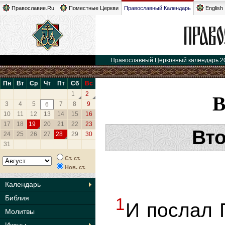
Православие.Ru
Поместные Церкви
Православный Календарь
English
Православный Церковный календарь 2
Пн
Вт
Ср
Чт
Пт
Сб
Вс
1
2
3
4
5
7
8
9
6
10
11
12
13
14
15
16
17
18
19
20
21
22
23
Вто
24
25
26
27
28
29
30
31
Ст. ст.
Нов. ст.
Календарь
Библия
1
И послал 
Молитвы