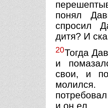
перешепт
понял Дав
спросил Д
дитя? И ска
20
Тогда Дав
и помазал
свои, и п
молился.
потребовал
и он ел.