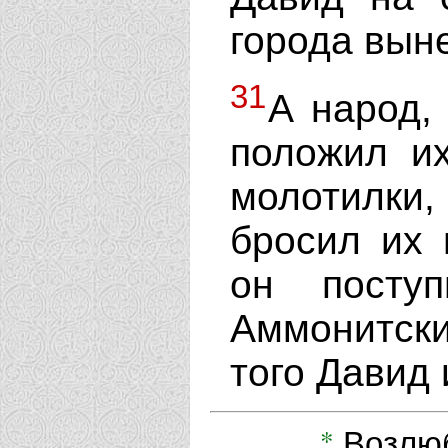
города выне
31
А народ,
положил и
молотилки
бросил их 
он посту
Аммонитск
того Давид 
*
Возлюб