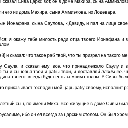
 И сказал Сива царю: вот, он в доме Махира, сына Аммиэлов
ли его из дома Махира, сына Аммиэлова, из Лодевара.
 Ионафана, сына Саулова, к Давиду, и пал на лице свое,
йся; я окажу тебе милость ради отца твоего Ионафана и в
олом.
и сказал: что такое раб твой, что ты призрел на такого мер
гу Саула, и сказал ему: все, что принадлежало Саулу и 
 ты и сыновья твои и рабы твои, и доставляй
плоды
ее,
чт
ина твоего, всегда будет есть за моим столом. У Сивы был
что приказывает господин мой царь рабу своему, исполнит р
етний сын, по имени Миха. Все живущие в доме Сивы бы
алиме, ибо он ел всегда за царским столом. Он был хром 