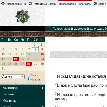
Православие.Ru
Поместные Церкви
Православный Календарь
English
Православный Церковный календарь 2
Пн
Вт
Ср
Чт
Пт
Сб
Вс
1
2
3
4
5
6
7
9
8
10
11
12
13
14
15
16
17
18
19
20
21
22
23
24
25
26
27
28
29
30
31
1
Ст. ст.
И сказал Давид: не остался
Нов. ст.
2
В доме Саула был раб, по им
Календарь
3
Библия
И сказал царь: нет ли еще
ногами.
Молитвы
4