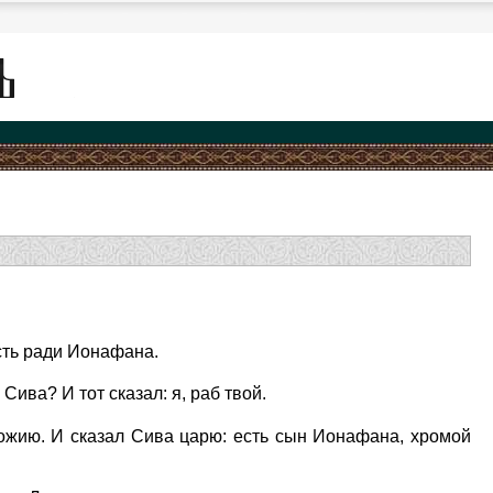
сть ради Ионафана.
Сива? И тот сказал: я, раб твой.
Божию. И сказал Сива царю: есть сын Ионафана, хромой