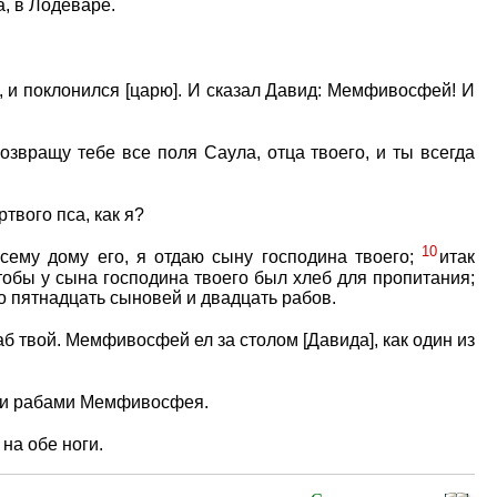
а, в Лодеваре.
 и поклонился [царю]. И сказал Давид: Мемфивосфей! И
озвращу тебе все поля Саула, отца твоего, и ты всегда
твого пса, как я?
10
всему дому его, я отдаю сыну господина твоего;
итак
обы у сына господина твоего был хлеб для пропитания;
о пятнадцать сыновей и двадцать рабов.
аб твой. Мемфивосфей ел за столом [Давида], как один из
ли рабами Мемфивосфея.
на обе ноги.