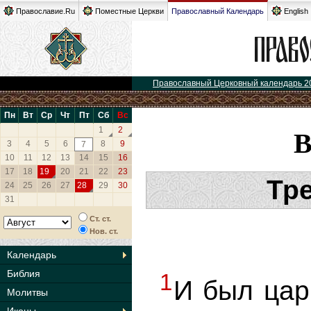
Православие.Ru
Поместные Церкви
Православный Календарь
English
Православный Церковный календарь 2
Пн
Вт
Ср
Чт
Пт
Сб
Вс
1
2
3
4
5
6
8
9
7
10
11
12
13
14
15
16
17
18
19
20
21
22
23
Тре
24
25
26
27
28
29
30
31
Ст. ст.
Нов. ст.
Календарь
Библия
1
И был цар
Молитвы