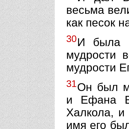
весьма вел
как песок н
30
И была 
мудрости в
мудрости Е
31
Он был м
и Ефана Е
Халкола, и
имя его был