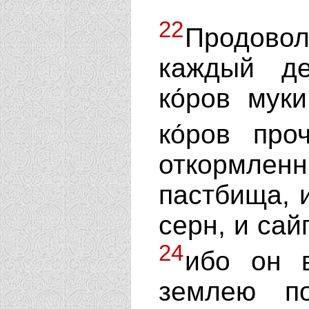
22
Продов
каждый де
ко́ров мук
ко́ров пр
откормлен
пастбища, и
серн, и сай
24
ибо он 
землею п