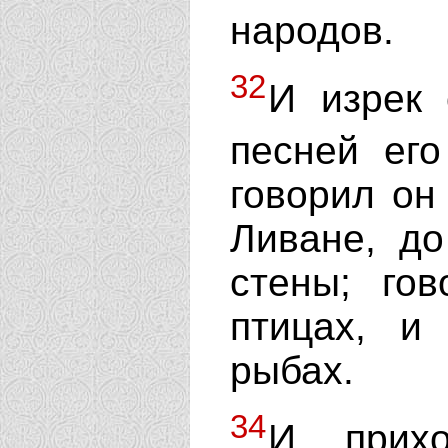
народов.
32
И изрек 
песней ег
говорил он 
Ливане, до
стены; го
птицах, и
рыбах.
34
И прихо