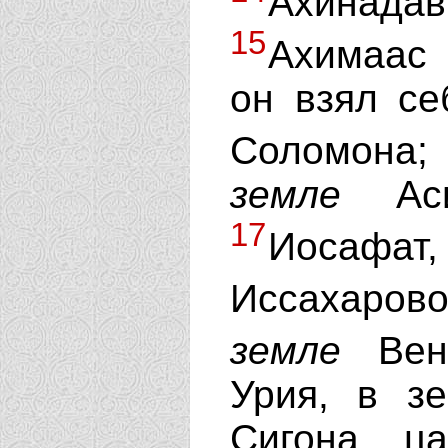
Ахинадав
15
Ахимаас
он взял се
Соломона
земле
Аси
17
Иосафат
Иссахаров
земле
Вен
Урия, в з
Сигона, ц