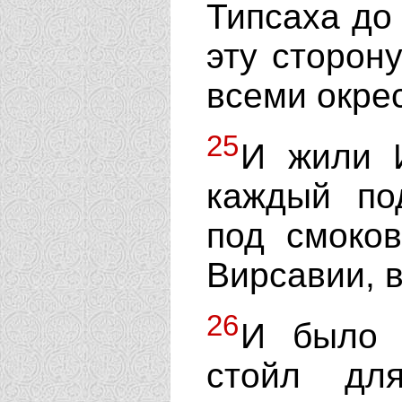
Типсаха до
эту сторону
всеми окре
25
И жили И
каждый по
под смоко
Вирсавии, 
26
И было 
стойл дл