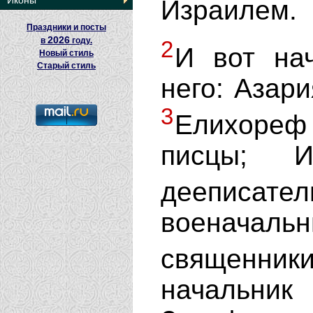
Иконы
Израилем.
Праздники и посты
2026
в
году.
2
И вот на
Новый стиль
Старый стиль
него: Азар
3
Елихореф
писцы; И
дееписат
военачаль
священни
начальни