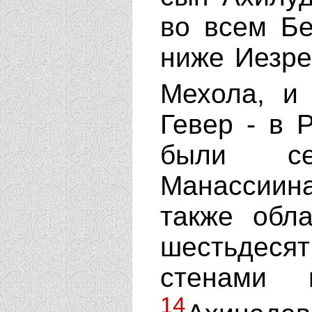
во всем Бе
ниже Иезре
Мехола, и
Гевер - в 
были се
Манассиин
также обла
шестьдес
стенами 
14