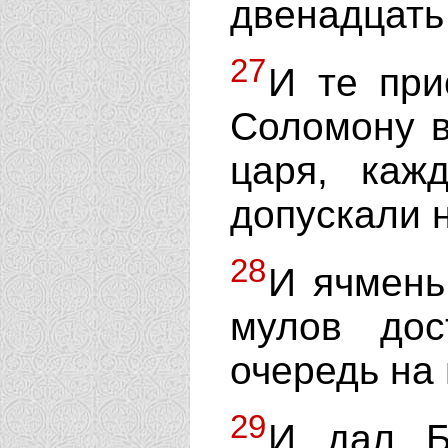
двенадцать
27
И те при
Соломону в
царя, каж
допускали н
28
И ячмень
мулов до
очередь на 
29
И дал Б