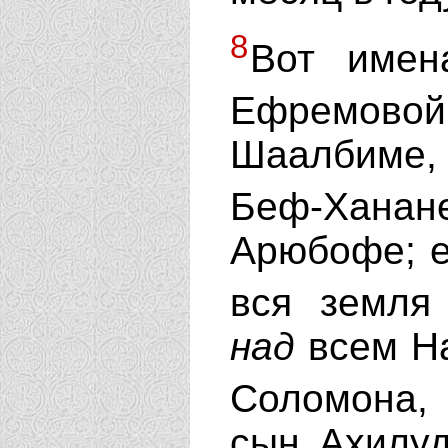
8
Вот имен
Ефремовой
Шаалбиме, 
Беф-Хан
Арюбофе; е
вся земл
над
всем Н
Соломона,
сын Ахилуд