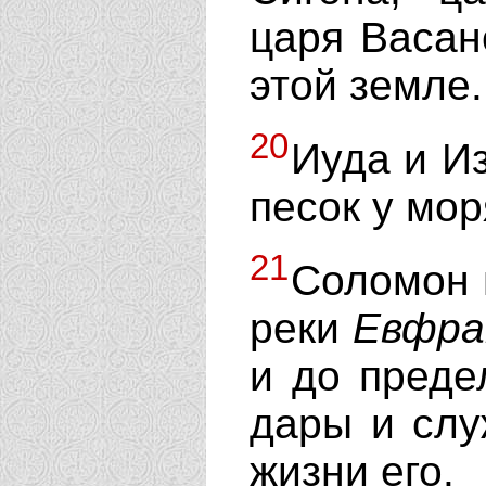
царя Васан
этой земле.
20
Иуда и И
песок у мор
21
Соломон 
реки
Евфр
и до преде
дары и слу
жизни его.