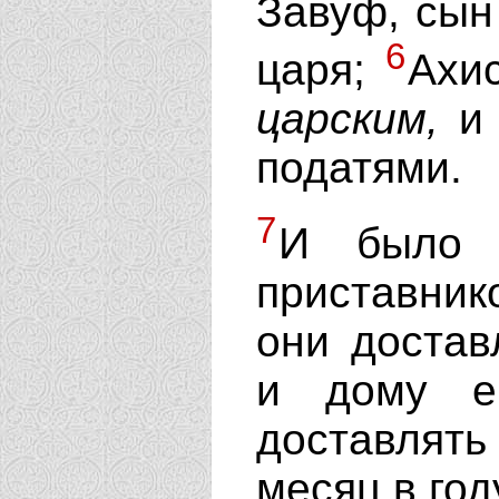
Завуф, сын
6
царя;
Ахи
царским,
и 
податями.
7
И было 
приставни
они достав
и дому е
доставлят
месяц в год