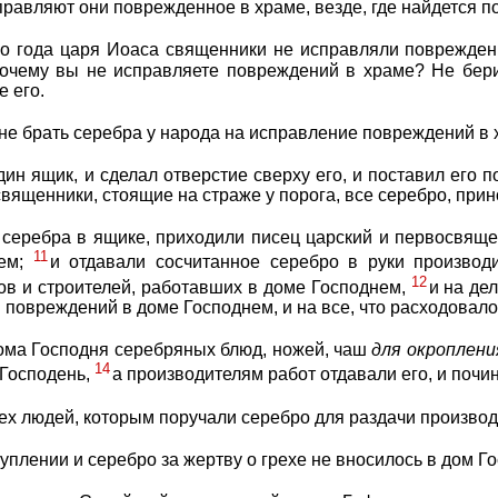
справляют они поврежденное в храме, везде, где найдется 
его года царя Иоаса священники не исправляли поврежде
почему вы не исправляете повреждений в храме? Не бер
 его.
не брать серебра у народа на исправление повреждений в 
ин ящик, и сделал отверстие сверху его, и поставил его п
священники, стоящие на страже у порога, все серебро, при
о серебра в ящике, приходили писец царский и первосвящ
11
нем;
и отдавали сосчитанное серебро в руки производ
12
ов и строителей, работавших в доме Господнем,
и на де
 повреждений в доме Господнем, и на все, что расходовал
ома Господня серебряных блюд, ножей, чаш
для
окроплени
14
 Господень,
а производителям работ отдавали его, и почи
тех людей, которым поручали серебро для раздачи производ
уплении и серебро за жертву о грехе не вносилось в дом 