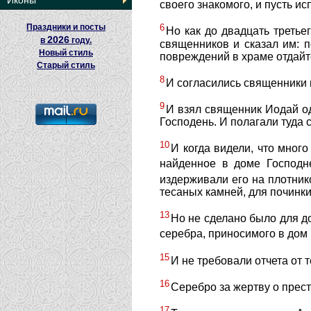
Иконы
своего знакомого, и пусть и
Праздники и посты
6
Но как до двадцать треть
2026
в
году.
священников и сказал им: 
Новый стиль
повреждений в храме отдайте
Старый стиль
8
И согласились священники 
9
И взял священник Иодай од
Господень. И полагали туда 
10
И когда видели, что мног
найденное в доме Господ
издерживали его на плотник
тесаных камней, для починки
13
Но не сделано было для д
серебра, приносимого в дом
15
И не требовали отчета от 
16
Серебро за жертву о прест
17