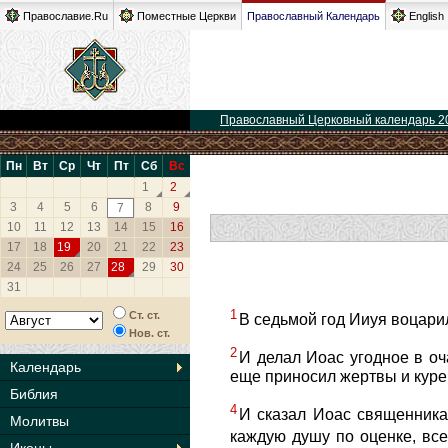
Православие.Ru
Поместные Церкви
Православный Календарь
English
Православный Церковный календарь 2
Пн
Вт
Ср
Чт
Пт
Сб
Вс
1
2
3
4
5
6
8
9
7
10
11
12
13
14
15
16
17
18
19
20
21
22
23
24
25
26
27
28
29
30
31
1
Ст. ст.
В седьмой год Ииуя воцарил
Нов. ст.
2
И делал Иоас угодное в оч
Календарь
еще приносил жертвы и куре
Библия
4
И сказал Иоас священника
Молитвы
каждую душу по оценке, все