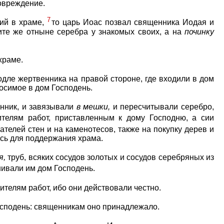
повреждение.
7
ний в храме,
то царь Иоас позвал священника Иодая и
ите же отныне серебра у знакомых своих, а на
починку
храме.
одле жертвенника на правой стороне, где входили в дом
носимое в дом Господень.
енник, и завязывали
в
мешки,
и пересчитывали серебро,
ителям работ, приставленным к дому Господню, а сии
лателей стен и на каменотесов, также на покупку дерев и
ось для поддержания храма.
я,
труб, всяких сосудов золотых и сосудов серебряных из
нивали им дом Господень.
ителям работ, ибо они действовали честно.
Господень: священникам оно принадлежало.