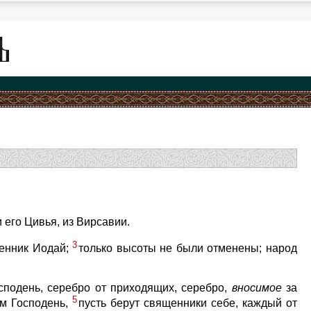
 его Цивья, из Вирсавии.
3
щенник Иодай;
только высоты не были отменены; народ
сподень, серебро от приходящих, серебро,
вносимое
за
5
ом Господень,
пусть берут священники себе, каждый от