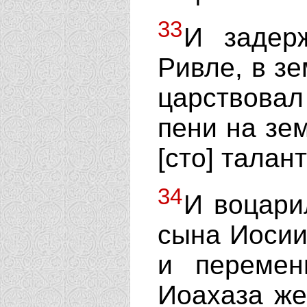
33
И задер
Ривле, в з
царствовал
пени на зе
[сто] талан
34
И воцари
сына Иосиин
и перемен
Иоахаза же 