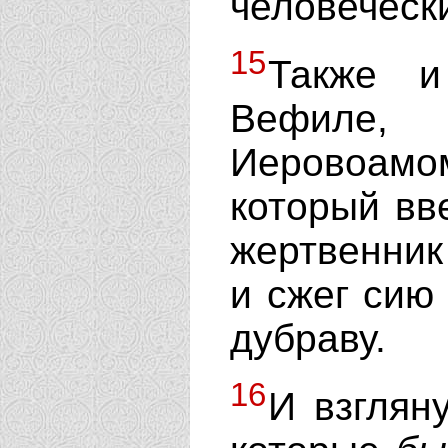
человеческ
15
Также и
Вефиле,
Иеровоам
который вве
жертвенник
и сжег сию 
дубраву.
16
И взглян