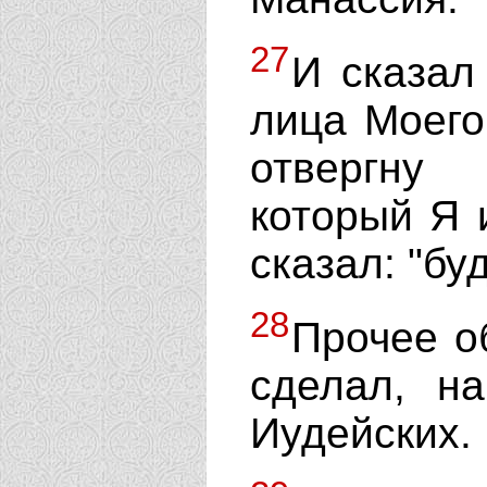
27
И сказал
лица Моего
отвергну
который Я 
сказал: "бу
28
Прочее о
сделал, н
Иудейских.