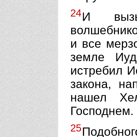
24
И вызы
волшебнико
и все мерз
земле Иуд
истребил И
закона, на
нашел Хе
Господнем.
25
Подобног