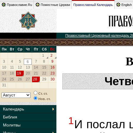
Православие.Ru
Поместные Церкви
Православный Календарь
English
Православный Церковный календарь 2
Пн
Вт
Ср
Чт
Пт
Сб
Вс
1
2
3
4
5
7
8
9
6
10
11
12
13
14
15
16
17
18
19
20
21
22
23
Четв
24
25
26
27
28
29
30
31
Ст. ст.
Нов. ст.
Календарь
Библия
1
И послал ц
Молитвы