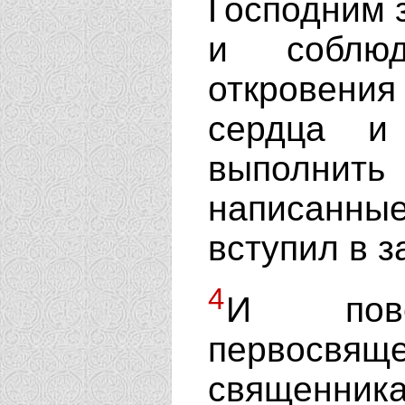
Господним з
и соблю
откровения
сердца и
выполнит
написанные
вступил в з
4
И пов
первосв
священник