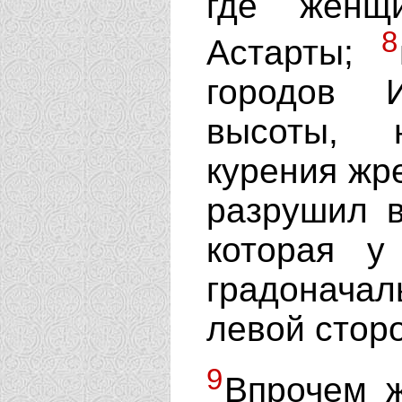
где женщ
8
Астарты;
городов 
высоты, 
курения жре
разрушил 
которая у
градонача
левой сторо
9
Впрочем 