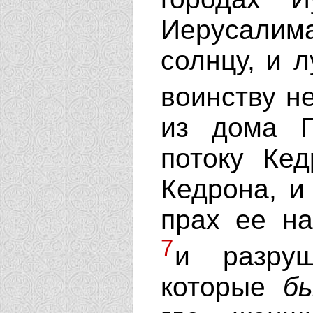
Иерусалима
солнцу, и л
воинству н
из дома Г
потоку Кед
Кедрона, и
прах ее н
7
и разру
которые
б