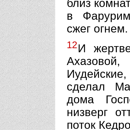
близ комна
в Фарурим
сжег огнем.
12
И жертве
Ахазовой
Иудейские
сделал Ма
дома Госп
низверг от
поток Кедро