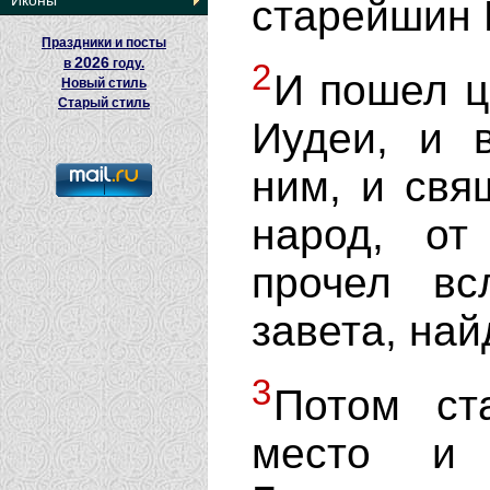
Иконы
старейшин 
Праздники и посты
2026
в
году.
2
И пошел ц
Новый стиль
Старый стиль
Иудеи, и 
ним, и свя
народ, от
прочел вс
завета, на
3
Потом ст
место и 