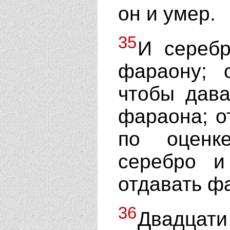
он и умер.
35
И серебр
фараону; 
чтобы дава
фараона; о
по оценк
серебро и
отдавать ф
36
Двадцати 