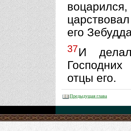
воцарилс
царствовал
его Зебудда
37
И делал
Господних
отцы его.
Предыдущая глава