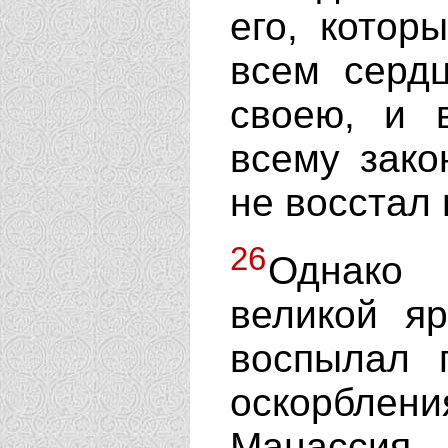
его, котор
всем серд
своею, и 
всему зако
не восстал
26
Однако 
великой яр
воспылал 
оскорблен
Манассия.