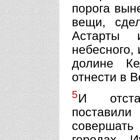
порога вын
вещи, сде
Астарты 
небесного, 
долине К
отнести в 
5
И отста
поставили
совершат
городах И