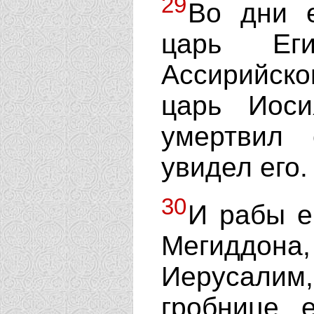
29
Во дни 
царь Еги
Ассирийско
царь Иоси
умертвил 
увидел его.
30
И рабы е
Мегиддон
Иерусали
гробнице 