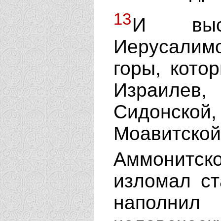
13
И выс
Иерусалим
горы, кото
Израилев
Сидонско
Моавитско
Аммонитск
изломал ст
наполни