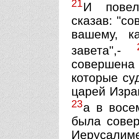
21
И повел
сказав: "со
вашему, к
завета",-
совершена 
которые су
царей Изра
23
а в восе
была совер
Иерусалиме