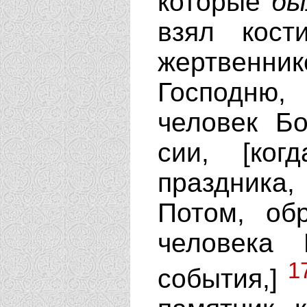
которые
бы
взял кос
жертвеннике
Господню
человек Б
сии, [ко
праздника,
Потом, об
человека 
1
события,]