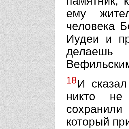
памятник, 
ему жите
человека Б
Иудеи и пр
делаешь
Вефильски
18
И сказал
никто не
сохранили 
который пр