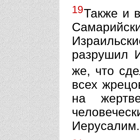
19
Также и 
Самарийски
Израильс
разрушил И
же, что сд
всех жрецо
на жертв
человечески
Иерусалим.