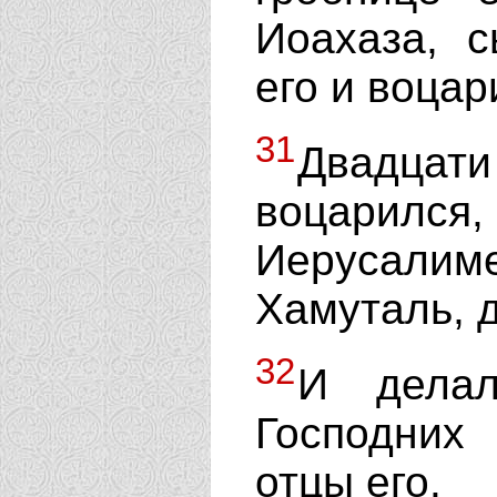
Иоахаза, 
его и воцар
31
Двадцати 
воцарился,
Иерусал
Хамуталь, 
32
И делал
Господних
отцы его.