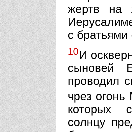
жертв на 
Иерусалиме
с братьями
10
И оскверн
сыновей 
проводил с
чрез огонь
которых 
солнцу пре