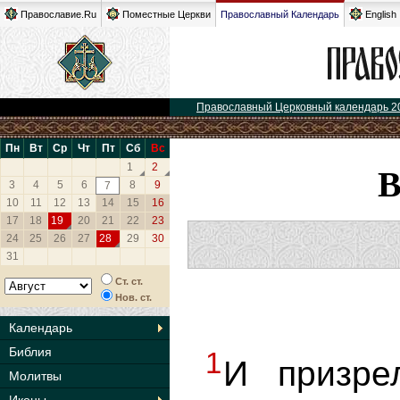
Православие.Ru
Поместные Церкви
Православный Календарь
English
Православный Церковный календарь 2
Пн
Вт
Ср
Чт
Пт
Сб
Вс
1
2
3
4
5
6
8
9
7
10
11
12
13
14
15
16
17
18
19
20
21
22
23
24
25
26
27
28
29
30
31
Ст. ст.
Нов. ст.
Календарь
Библия
1
И призре
Молитвы