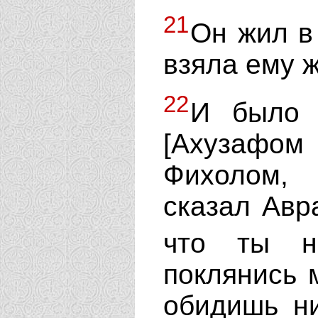
21
Он жил в
взяла ему ж
22
И было 
[Ахузафо
Фихолом,
сказал Авр
что ты 
поклянись 
обидишь ни