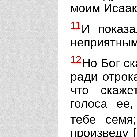
моим Исаак
11
И показа
неприятным
12
Но Бог ск
ради отрок
что скаже
голоса ее
тебе сем
произведу [