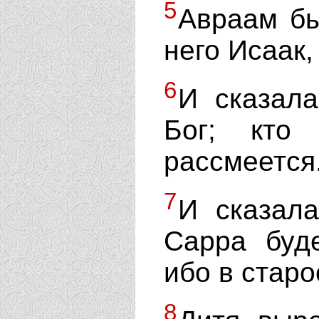
5
Авраам бы
него Исаак,
6
И сказал
Бог; кто
рассмеется
7
И сказала
Сарра буд
ибо в старо
8