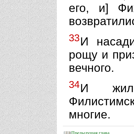
его, и] Фи
возвратили
33
И насади
рощу и при
вечного.
34
И жил
Филистимс
многие.
Предыдущая глава