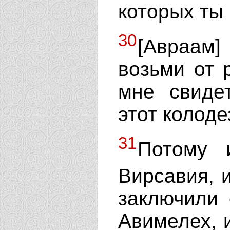
которых ты
30
[Авраам]
возьми от 
мне свиде
этот колоде
31
Потому 
Вирсавия, 
заключили 
Авимелех, 