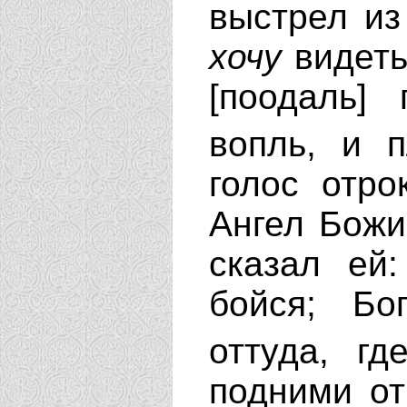
выстрел из
хочу
видеть
[поодаль] 
вопль, и 
голос отро
Ангел Божи
сказал ей
бойся; Бо
оттуда, г
подними от