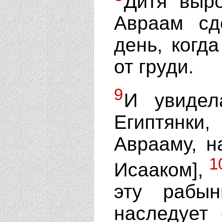
Дитя выро
Авраам сд
день, когда
от груди.
9
И увидел
Египтянк
Аврааму, н
1
Исааком],
эту рабы
наследует