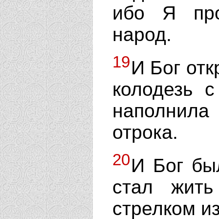
ибо Я про
народ.
19
И Бог отк
колодезь с
наполнил
отрока.
20
И Бог бы
стал жить
стрелком из