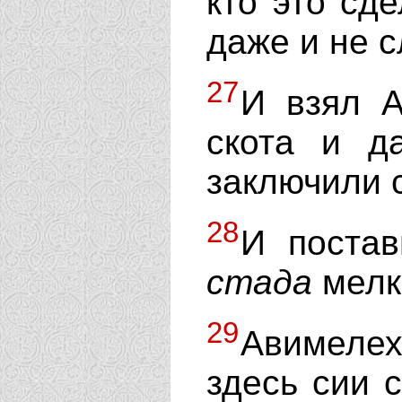
кто это сде
даже и не 
27
И взял А
скота и д
заключили 
28
И постав
стада
мелко
29
Авимелех
здесь сии с