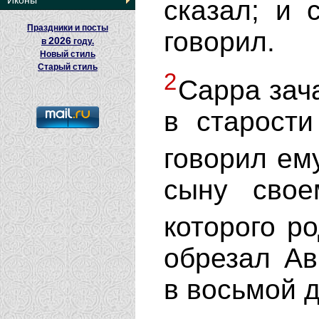
Иконы
сказал; и 
Праздники и посты
говорил.
2026
в
году.
Новый стиль
Старый стиль
2
Сарра зач
в старости
говорил ем
сыну свое
которого р
обрезал Ав
в восьмой д