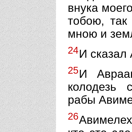
внука моего
тобою, так
мною и земл
24
И сказал 
25
И Авраа
колодезь 
рабы Авиме
26
Авимелех