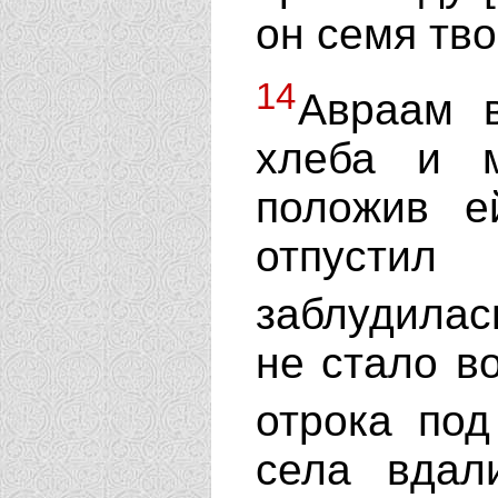
он семя тво
14
Авраам в
хлеба и 
положив е
отпусти
заблудилас
не стало в
отрока по
села вдал