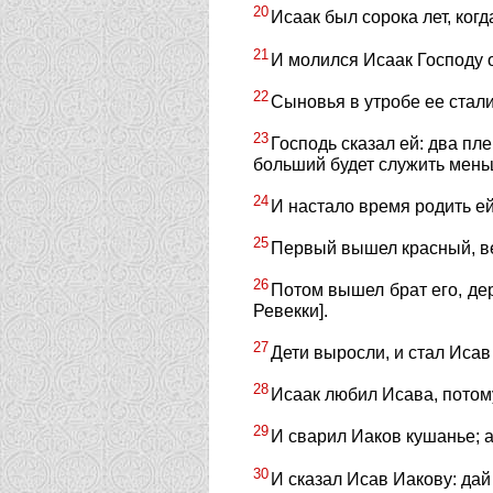
20
Исаак был сорока лет, ког
21
И молился Исаак Господу о
22
Сыновья в утробе ее стали 
23
Господь сказал ей: два пл
больший будет служить мень
24
И настало время родить ей
25
Первый вышел красный, вес
26
Потом вышел брат его, дер
Ревекки].
27
Дети выросли, и стал Исав
28
Исаак любил Исава, потому
29
И сварил Иаков кушанье; а
30
И сказал Исав Иакову: дай 