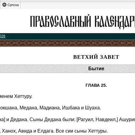
Српска
026
ВЕТХИЙ ЗАВЕТ
Бытие
ГЛАВА 25.
менем Хеттуру.
Иокшана, Медана, Мадиана, Ишбака и Шуаха.
а] и Дедана. Сыны Дедана были: [Рагуил, Навдеил,] Ашур
Ханох, Авида и Елдага. Все сии сыны Хеттуры.