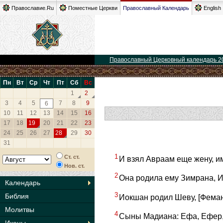
Православие.Ru
Поместные Церкви
Православный Календарь
English
Православный Церковный календарь 2
Пн
Вт
Ср
Чт
Пт
Сб
Вс
1
2
3
4
5
7
8
9
6
10
11
12
13
14
15
16
17
18
19
20
21
22
23
24
25
26
27
28
29
30
31
1
Ст. ст.
И взял Авраам еще жену, и
Нов. ст.
2
Она родила ему Зимрана, 
Календарь
3
Библия
Иокшан родил Шеву, [Феман
Молитвы
4
Сыны Мадиана: Ефа, Ефер, 