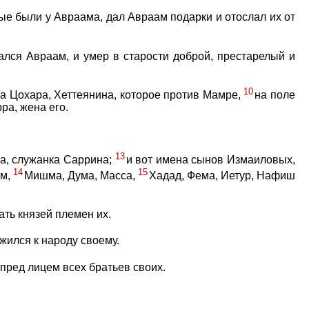
ые были у Авраама, дал Авраам подарки и отослал их от
ался Авраам, и умер в старости доброй, престарелый и
10
на Цохара, Хеттеянина, которое против Мамре,
на поле
ра, жена его.
.
13
а, служанка Саррина;
и вот имена сынов Измаиловых,
14
15
ам,
Мишма, Дума, Масса,
Хадад, Фема, Иетур, Нафиш
ть князей племен их.
ожился к народу своему.
 пред лицем всех братьев своих.