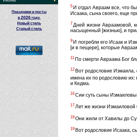
Иконы
5
И отдал Авраам все, что бы
Праздники и посты
Исаака, сына своего, еще пр
2026
в
году.
7
Новый стиль
Дней жизни Авраамовой, к
Старый стиль
насыщенный [жизнью], и при
9
И погребли его Исаак и Из
[и в пещере], которые Авраа
11
По смерти Авраама Бог бла
12
Вот родословие Измаила, 
имена их по родословию их
и Кедма.
16
Сии суть сыны Измаиловы, 
17
Лет же жизни Измаиловой б
18
Они жили от Хавилы до Сур
19
Вот родословие Исаака, с