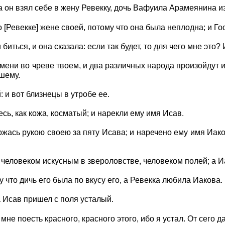
да он взял себе в жену Ревекку, дочь Вафуила Арамеянина 
 [Ревекке] жене своей, потому что она была неплодна; и Гос
биться, и она сказала: если так будет, то для чего мне это
емени во чреве твоем, и два различных народа произойдут и
шему.
: и вот близнецы в утробе ее.
ь, как кожа, косматый; и нарекли ему имя Исав.
жась рукою своею за пяту Исава; и наречено ему имя Иаков
 человеком искусным в звероловстве, человеком полей; а 
 что дичь его была по вкусу его, а Ревекка любила Иакова.
 Исав пришел с поля усталый.
мне поесть красного, красного этого, ибо я устал. От сего 