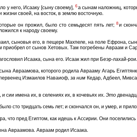
6
ло у него, Исааку [сыну своему],
а сынам наложниц, котор
и жизни своей, на восток, в землю восточную.
8
оторые он прожил, было сто семьдесят пять лет;
и сконч
ложился к народу своему.
маил, сыновья его, в пещере Махпеле, на поле Ефрона, сы
м приобрел от сынов Хетовых. Там погребены Авраам и Сар
гословил Исаака, сына его. Исаак жил при Беэр-лахай-рои
сына Авраамова, которого родила Аврааму Агарь Египтянк
: первенец Измаилов Наваиоф,
за
ним
Кедар, Адбеел, Мивс
и сии имена их, в селениях их, в кочевьях их.
Это
двенадца
ыло сто тридцать семь лет; и скончался он, и умер, и прил
а, что пред Египтом, как идешь к Ассирии. Они поселились
ына Авраамова. Авраам родил Исаака.