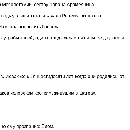
из Месопотамии, сестру Лавана Арамеянина.
подь услышал его, и зачала Ревекка, жена его.
? И пошла вопросить Господа.
з утробы твоей; один народ сделается сильнее другого, и
. Исаак же был шестидесяти лет, когда они родились [от
Иаков человеком кротким, живущим в шатрах.
дано ему прозвание: Едом.