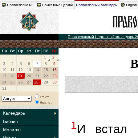
Православие.Ru
Поместные Церкви
Православный Календарь
English
Православный Церковный календарь 2
Пн
Вт
Ср
Чт
Пт
Сб
Вс
1
2
3
4
5
6
8
9
7
10
11
12
13
14
15
16
17
18
19
20
21
22
23
24
25
26
27
28
29
30
31
Ст. ст.
Нов. ст.
Календарь
Библия
1
И встал 
Молитвы