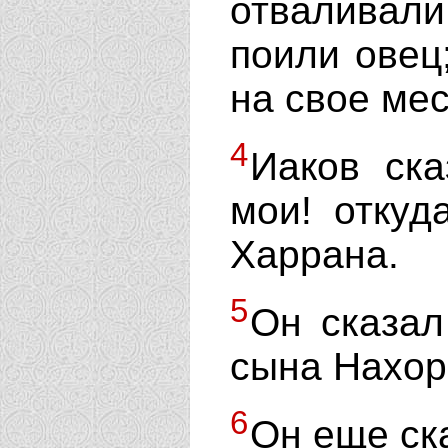
отваливали 
поили овец
на свое мес
4
Иаков ска
мои! откуд
Харрана.
5
Он сказал
сына Нахор
6
Он еще ска