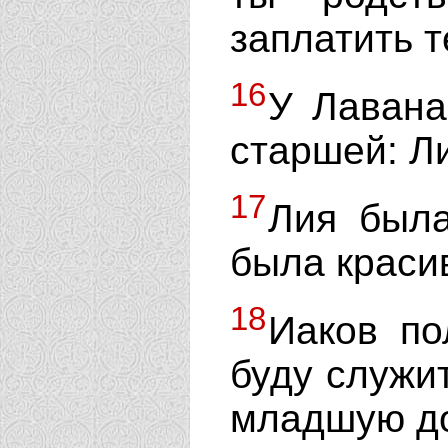
заплатить 
16
У Лавана
старшей: Л
17
Лия была
была краси
18
Иаков по
буду служит
младшую до