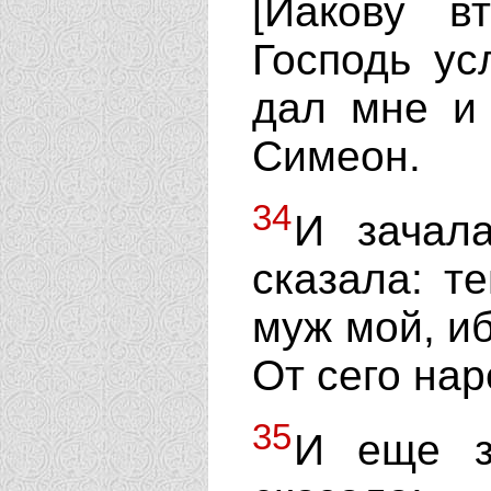
[Иакову в
Господь ус
дал мне и 
Симеон.
34
И зачал
сказала: т
муж мой, иб
От сего нар
35
И еще з