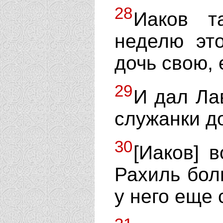
28
Иаков т
неделю это
дочь свою, 
29
И дал Ла
служанки д
30
[Иаков] 
Рахиль бол
у него еще 