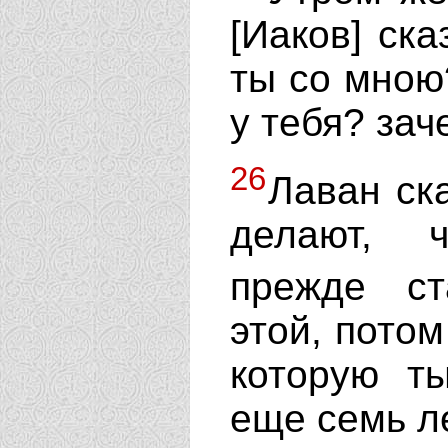
[Иаков] ска
ты со мною
у тебя? за
26
Лаван ск
делают, 
прежде с
этой, потом
которую т
еще семь ле