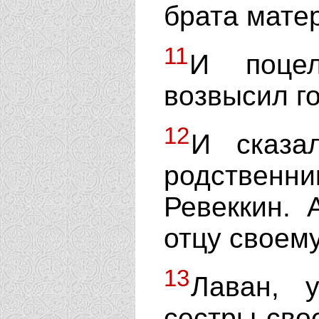
брата мате
11
И поце
возвысил го
12
И сказа
родственн
Ревеккин. 
отцу своему
13
Лаван, 
сестры сво