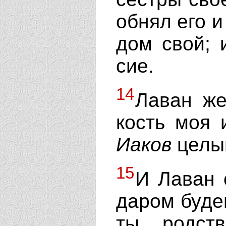
обнял его и
дом свой; 
сие.
14
Лаван же
кость моя 
Иаков
целы
15
И Лаван 
даром буде
ты родст