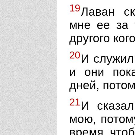
19
Лаван ск
мне ее за 
другого ког
20
И служил
и они пок
дней, потом
21
И сказал
мою, потом
время, чтоб