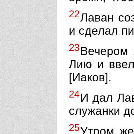
22
Лаван со
и сделал пи
23
Вечером 
Лию и ввел
[Иаков].
24
И дал Ла
служанки д
25
Утром же