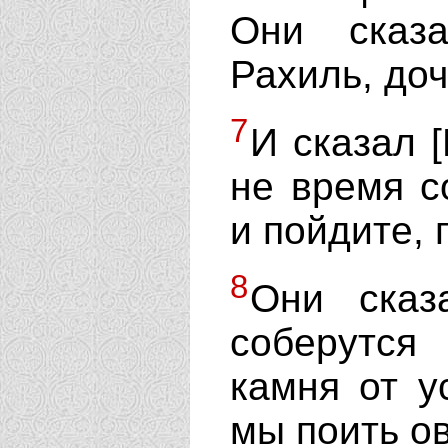
Они сказа
Рахиль, доч
7
И сказал [
не время с
и пойдите, 
8
Они сказ
соберутся
камня от у
мы поить о