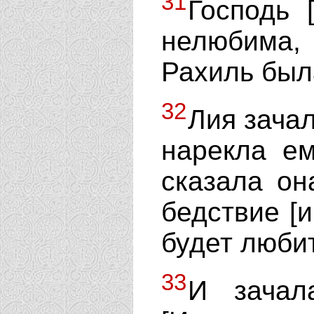
31
Господь 
нелюбима,
Рахиль был
32
Лия зачал
нарекла ем
сказала он
бедствие [и
будет люби
33
И зачал