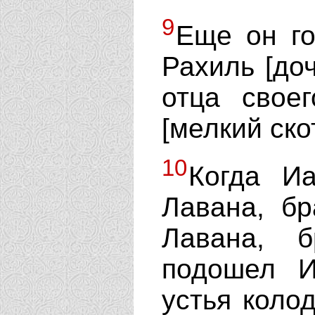
9
Еще он го
Рахиль [до
отца свое
[мелкий ско
10
Когда Иа
Лавана, бр
Лавана, 
подошел И
устья коло