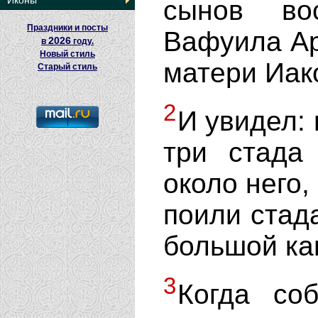
Иконы
сынов во
Праздники и посты
Вафуила Ар
2026
в
году.
Новый стиль
матери Иако
Старый стиль
2
И увидел: 
три стада
около него,
поили стад
большой ка
3
Когда со