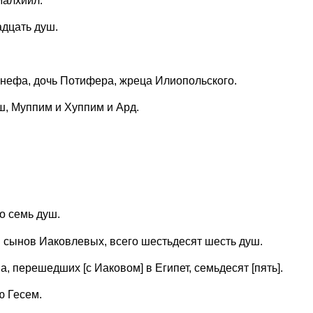
Малхиил.
адцать душ.
енефа, дочь Потифера, жреца Илиопольского.
ш, Муппим и Хуппим и Ард.
о семь душ.
н сынов Иаковлевых, всего шестьдесят шесть душ.
, перешедших [с Иаковом] в Египет, семьдесят [пять].
ю Гесем.