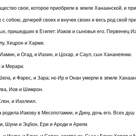
ущество свое, которое приобрели в земле Ханаанской, и приш
 с собою, дочерей своих и внучек своих и весь род свой при
х, пришедших в Египет: Иаков и сыновья его. Первенец И
у, Хецрон и Харми.
мин, и Огад, и Иахин, и Цохар, и Саул, сын Хананеянки.
 и Мерари.
Шела, и Фарес, и Зара; но Ир и Онан умерли в земле Ханаа
ва, Иов и Шимрон.
лон, и Иахлеил.
 родила Иакову в Месопотамии, и Дину, дочь его. Всех душ с
и, Шуни и Эцбон, Ери и Ароди и Арели.