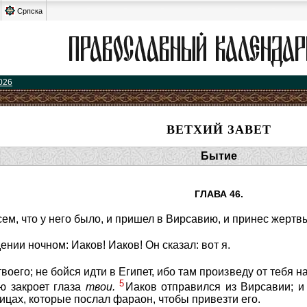
Српска
026
ВЕТХИЙ ЗАВЕТ
Бытие
ГЛАВА 46.
ем, что у него было, и пришел в Вирсавию, и принес жертвы
ении ночном: Иаков! Иаков! Он сказал: вот я.
 твоего; не бойся идти в Египет, ибо там произведу от тебя 
5
ю закроет глаза
твои.
Иаков отправился из Вирсавии; и
ницах, которые послал фараон, чтобы привезти его.