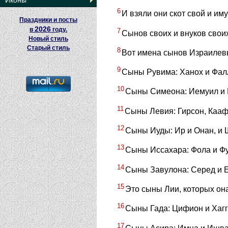
Иконы
6
И взяли они скот свой и им
Праздники и посты
2026
в
году.
7
Сынов своих и внуков своих
Новый стиль
Старый стиль
8
Вот имена сынов Израилевы
9
Сыны Рувима: Ханох и Фалл
10
Сыны Симеона: Иемуил и Иа
11
Сыны Левия: Гирсон, Кааф
12
Сыны Иуды: Ир и Онан, и 
13
Сыны Иссахара: Фола и Фу
14
Сыны Завулона: Серед и Е
15
Это сыны Лии, которых она
16
Сыны Гада: Цифион и Хагг
17