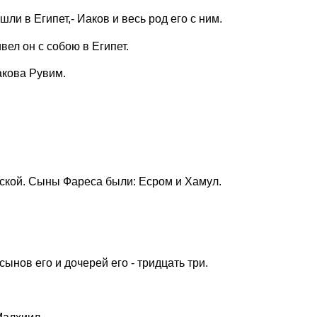
ли в Египет,- Иаков и весь род его с ним.
вел он с собою в Египет.
акова Рувим.
нской. Сыны Фареса были: Есром и Хамул.
ынов его и дочерей его - тридцать три.