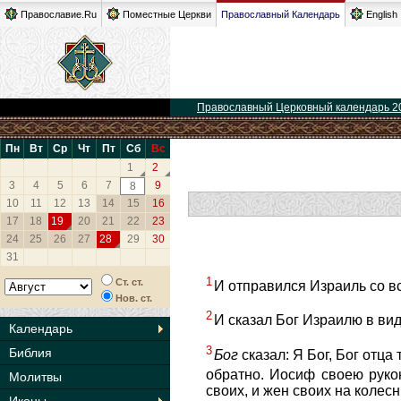
Православие.Ru
Поместные Церкви
Православный Календарь
English
Православный Церковный календарь 2
Пн
Вт
Ср
Чт
Пт
Сб
Вс
1
2
3
4
5
6
7
9
8
10
11
12
13
14
15
16
17
18
19
20
21
22
23
24
25
26
27
28
29
30
31
1
Ст. ст.
И отправился Израиль со вс
Нов. ст.
2
И сказал Бог Израилю в вид
Календарь
3
Библия
Бог
сказал: Я Бог, Бог отца
обратно. Иосиф своею руко
Молитвы
своих, и жен своих на колес