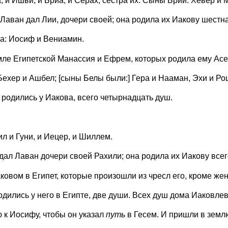
и Ишви, и Бриа, и Серах, сестра их. Сыны Брии: Хевер и 
Лаван дал Лии, дочери своей; она родила их Иакову шестн
а: Иосиф и Вениамин.
мле Египетской Манассия и Ефрем, которых родила ему Ас
ехер и Ашбел; [сыны Белы были:] Гера и Нааман, Эхи и Ро
родились у Иакова, всего четырнадцать душ.
 и Гуни, и Иецер, и Шиллем.
дал Лаван дочери своей Рахили; она родила их Иакову всег
овом в Египет, которые произошли из чресл его, кроме же
ились у него в Египте, две души. Всех душ дома Иаковлева
 к Иосифу, чтобы он указал
путь
в Гесем. И пришли в земл