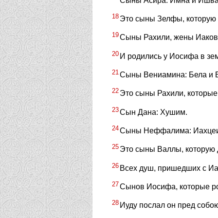
Сыны Асира: Имна и Ишва, 
18
Это сыны Зелфы, которую 
19
Сыны Рахили, жены Иаков
20
И родились у Иосифа в зе
21
Сыны Вениамина: Бела и Б
22
Это сыны Рахили, которые 
23
Сын Дана: Хушим.
24
Сыны Неффалима: Иахцеил
25
Это сыны Валлы, которую 
26
Всех душ, пришедших с Иак
27
Сынов Иосифа, которые род
28
Иуду послал он пред собою