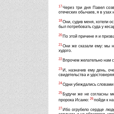
17
Через три дня Павел созв
отеческих обычаев, я в узах
18
Они, судив меня, хотели о
был потребовать суда у кеса
20
По этой причине я и призв
21
Они же сказали ему: мы н
худого.
22
Впрочем желательно нам сл
23
И, назначив ему день, оч
свидетельства и удостоверяя
24
Одни убеждались словами е
25
Будучи же не согласны м
26
пророка Исаию:
пойди к на
27
Ибо огрубело сердце люде