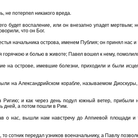
ь, не потерпел никакого вреда.
его будет воспаление, или он внезапно упадет мертвым; но
ворили, что он Бог.
естья начальника острова, именем Публия; он принял нас и
 горячкою и болью в животе; Павел вошел к нему, помолился
чие на острове, имевшие болезни, приходили и были исц
лыли на Александрийском корабле, называемом Диоскуры,
в Ригию; и как через день подул южный ветер, прибыли 
ь дней, а потом пошли в Рим.
в о нас, вышли нам навстречу до Аппиевой площади и т
 то сотник передал узников военачальнику, а Павлу позвол