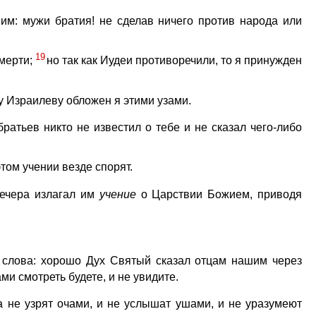
 им: мужи братия! не сделав ничего против народа или
19
смерти;
но так как Иудеи противоречили, то я принужден
.
ду Израилеву обложен я этими узами.
ратьев никто не известил о тебе и не сказал чего-либо
том учении везде спорят.
вечера излагал им
учение
о Царствии Божием, приводя
е слова: хорошо Дух Святый сказал отцам нашим через
ми смотреть будете, и не увидите.
а не узрят очами, и не услышат ушами, и не уразумеют