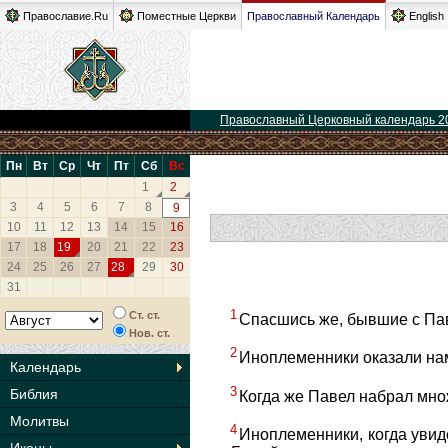
Православие.Ru
Поместные Церкви
Православный Календарь
English
Православный Церковный календарь 2
Пн
Вт
Ср
Чт
Пт
Сб
Вс
1
2
3
4
5
6
7
8
9
10
11
12
13
14
15
16
17
18
19
20
21
22
23
24
25
26
27
28
29
30
31
1
Ст. ст.
Спасшись же, бывшие с Пав
Нов. ст.
2
Иноплеменники оказали нам
Календарь
3
Библия
Когда же Павел набрал множ
Молитвы
4
Иноплеменники, когда увиде