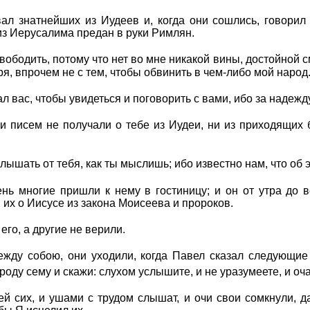
ал знатнейших из Иудеев и, когда они сошлись, говорил
 из Иерусалима предан в руки Римлян.
свободить, потому что нет во мне никакой вины, достойной 
ря, впрочем не с тем, чтобы обвинить в чем-либо мой народ
ал вас, чтобы увидеться и поговорить с вами, ибо за надеж
и писем не получали о тебе из Иудеи, ни из приходящих б
ышать от тебя, как ты мыслишь; ибо известно нам, что об э
ень многие пришли к нему в гостиницу; и он от утра до 
 их о Иисусе из закона Моисеева и пророков.
го, а другие не верили.
ежду собою, они уходили, когда Павел сказал следующи
роду сему и скажи: слухом услышите, и не уразумеете, и оча
й сих, и ушами с трудом слышат, и очи свои сомкнули, д