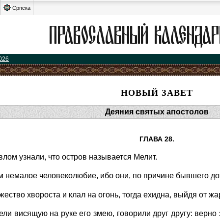
Српска
026
НОВЫЙ ЗАВЕТ
Деяния святых апостолов
ГЛАВА 28.
лом узнали, что остров называется Мелит.
 немалое человеколюбие, ибо они, по причине бывшего дож
ество хвороста и клал на огонь, тогда ехидна, выйдя от жар
ли висящую на руке его змею, говорили друг другу: верно эт