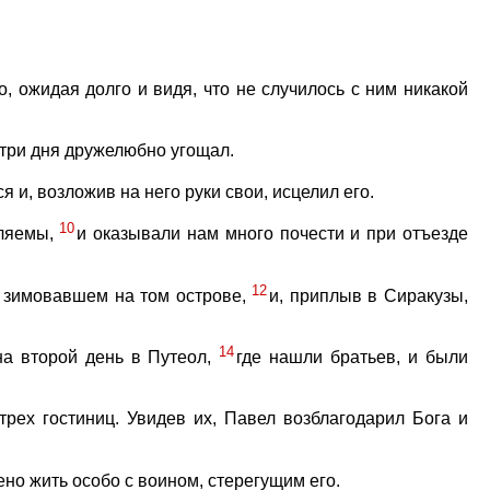
, ожидая долго и видя, что не случилось с ним никакой
 три дня дружелюбно угощал.
 и, возложив на него руки свои, исцелил его.
10
еляемы,
и оказывали нам много почести и при отъезде
12
 зимовавшем на том острове,
и, приплыв в Сиракузы,
14
на второй день в Путеол,
где нашли братьев, и были
рех гостиниц. Увидев их, Павел возблагодарил Бога и
ено жить особо с воином, стерегущим его.