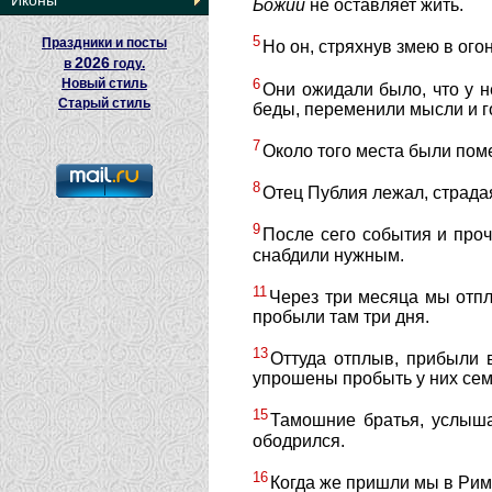
Иконы
Божий
не оставляет жить.
5
Праздники и посты
Но он, стряхнув змею в огон
2026
в
году.
6
Новый стиль
Они ожидали было, что у н
Старый стиль
беды, переменили мысли и го
7
Около того места были пом
8
Отец Публия лежал, страдая
9
После сего события и про
снабдили нужным.
11
Через три месяца мы отп
пробыли там три дня.
13
Оттуда отплыв, прибыли 
упрошены пробыть у них сем
15
Тамошние братья, услыша
ободрился.
16
Когда же пришли мы в Рим,