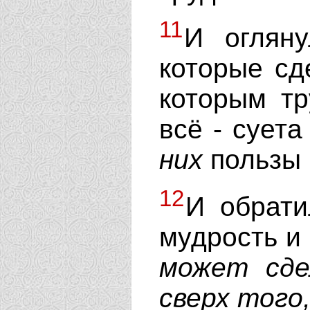
11
И оглян
которые сд
которым т
всё - сует
них
пользы 
12
И обрати
мудрость и 
может
сд
сверх
того