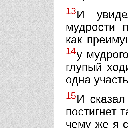
13
И увиде
мудрости п
как преиму
14
у мудрого
глупый ходи
одна участь
15
И сказал
постигнет т
чему же я 