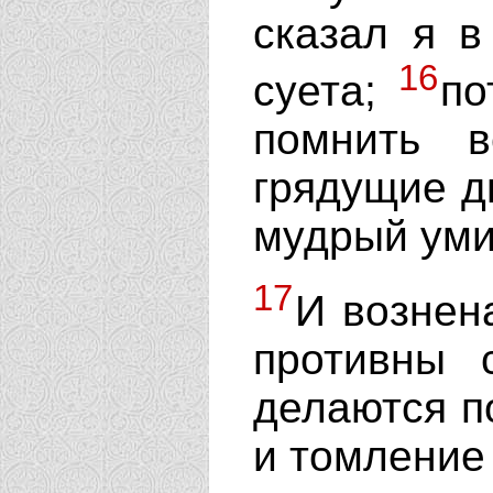
сказал я в
16
суета;
по
помнить в
грядущие дн
мудрый уми
17
И вознен
противны 
делаются по
и томление