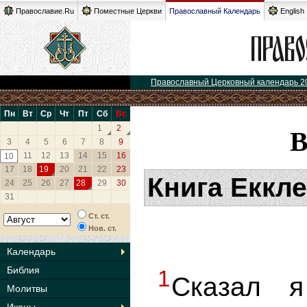
Православие.Ru
Поместные Церкви
Православный Календарь
English
Православный Церковный календарь 2
Пн
Вт
Ср
Чт
Пт
Сб
Вс
1
2
3
4
5
6
7
8
9
11
12
13
14
15
16
10
17
18
19
20
21
22
23
Книга Еккл
24
25
26
27
28
29
30
31
Ст. ст.
Нов. ст.
Календарь
Библия
1
Сказал я
Молитвы