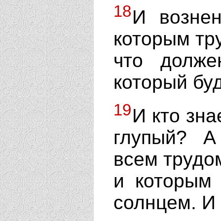
18
И вознен
которым тр
что долже
который бу
19
И кто зна
глупый? А
всем трудо
и которым
солнцем. И 