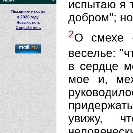
Иконы
испытаю я 
Праздники и посты
добром"; но 
2026
в
году.
Новый стиль
Старый стиль
2
О смехе с
веселье: "
в сердце м
мое и, ме
руково
придержать
увижу, ч
человеческ