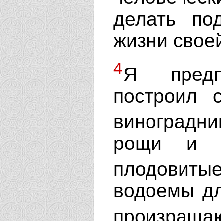
делать по
жизни свое
4
Я предп
построил 
виноградн
рощи и н
плодовит
водоемы дл
произращ