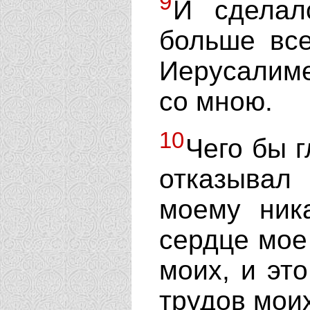
9
И сделал
больше вс
Иерусалиме
со мною.
10
Чего бы г
отказывал
моему ника
сердце мое
моих, и эт
трудов мои