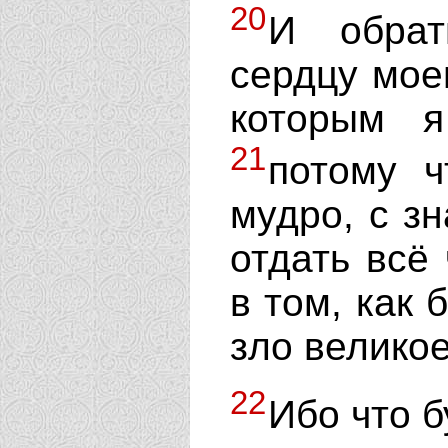
20
И обрат
сердцу моем
которым я
21
потому ч
мудро, с з
отдать всё
в том, как 
зло великое
22
Ибо что б