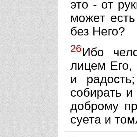
это - от р
может есть
без Него?
26
Ибо чело
лицем Его,
и радость
собирать и
доброму пр
суета и том