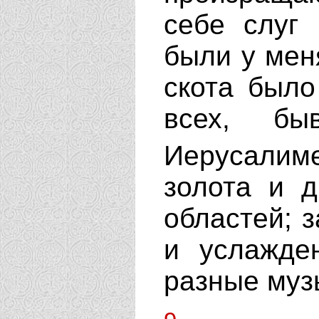
себе слуг
были у меня
скота было
всех, б
Иерусалим
золота и д
областей; з
и услажде
разные муз