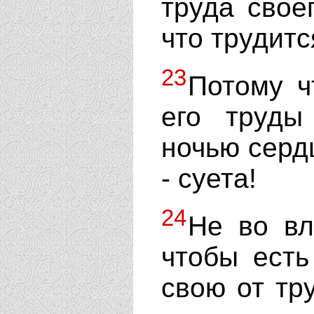
труда свое
что трудит
23
Потому ч
его труды
ночью сердц
- суета!
24
Не во вл
чтобы есть
свою от тру