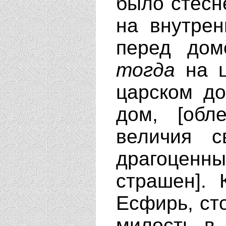
было стесне
на внутрен
перед дом
тогда
на ц
царском до
дом, [обл
величия с
драгоценн
страшен]. 
Есфирь, ст
милость в 