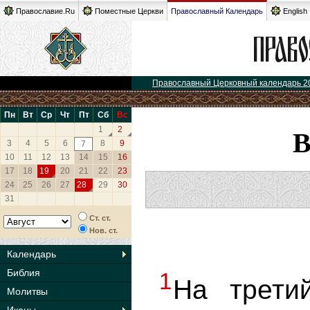
Православие.Ru
Поместные Церкви
Православный Календарь
English
Православный Церковный календарь 2
Пн
Вт
Ср
Чт
Пт
Сб
Вс
1
2
3
4
5
6
8
9
7
10
11
12
13
14
15
16
17
18
19
20
21
22
23
24
25
26
27
28
29
30
31
Ст. ст.
Нов. ст.
Календарь
Библия
1
На трети
Молитвы