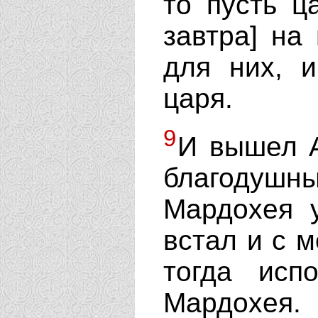
то пусть ц
завтра] на
для них, 
царя.
9
И вышел А
благодушн
Мардохея у
встал и с м
тогда исп
Мардохея.