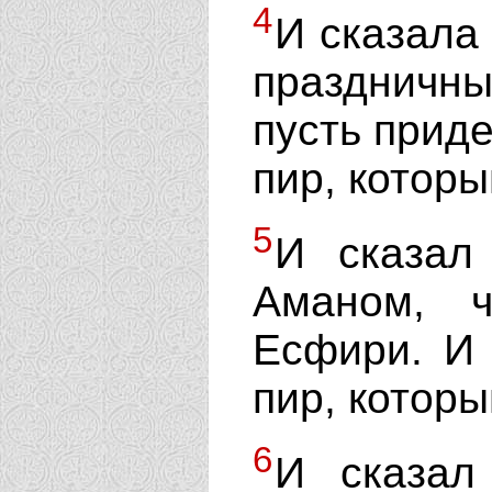
4
И сказала
праздничны
пусть приде
пир, которы
5
И сказал
Аманом, 
Есфири. И
пир, котор
6
И сказал