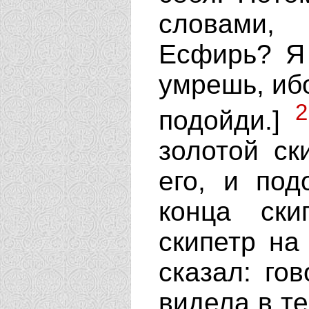
словами,
Есфирь? Я 
умрешь, иб
2
подойди.]
золотой ск
его, и по
конца ск
скипетр на
сказал: го
видела в те