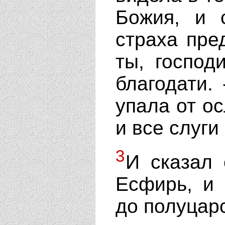
Божия, и 
страха пре
ты, господ
благодати.
упала от ос
и все слуги
3
И сказал 
Есфирь, и 
до полуцарс