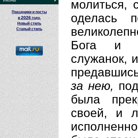
Иконы
молиться, 
Праздники и посты
оделась п
2026
в
году.
Новый стиль
великолеп
Старый стиль
Бога и С
служанок, и
предавшись
за
нею,
под
была прек
своей, и 
исполненн