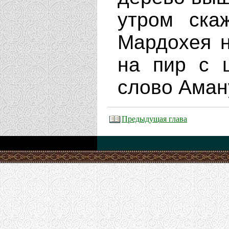
утром ска
Мардохея н
на пир с 
слово Аману
Предыдущая глава