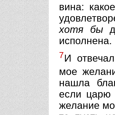
вина: како
удовлетвор
хотя
бы
до
исполнена.
7
И отвечал
мое желан
нашла бла
если царю 
желание мо