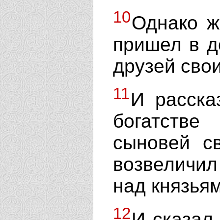
10
Однако ж
пришел в д
друзей свои
11
И расска
богатств
сыновей с
возвеличил
над князьям
12
И сказал