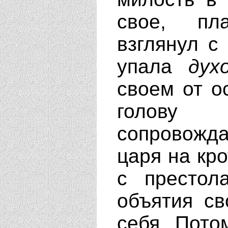
свое, пл
взглянул с
упала
дух
своем от о
голову 
сопровожда
царя на кро
с престол
объятия св
себя. Пото