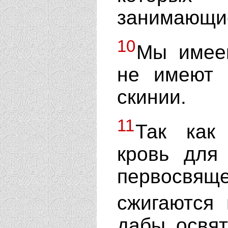
занимающи
10
Мы имеем
не имеют 
скинии.
11
Так как
кровь дл
первосвя
сжигаются
дабы освя