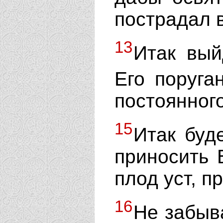
пострадал в
13
Итак вый
Его поруга
постоянного
15
Итак буд
приносить 
плод уст, 
16
Не забыв