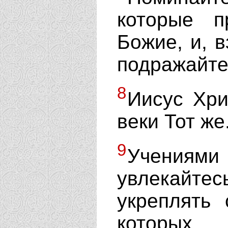
которые п
Божие, и, в
подражайте
8
Иисус Хри
веки Тот же
9
Учениями
увлекайтес
укреплять 
которых