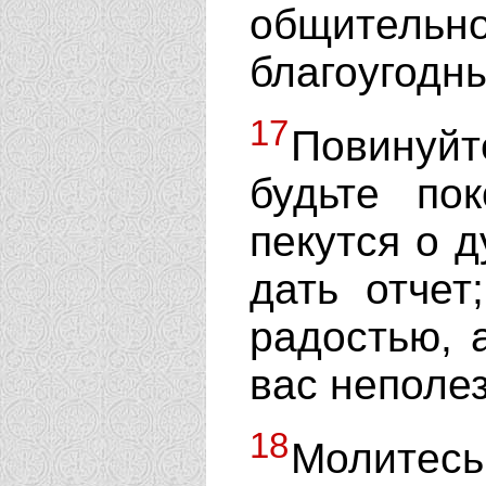
общительн
благоугодны
17
Повинуйт
будьте по
пекутся о 
дать отчет
радостью, 
вас неполез
18
Молитесь 