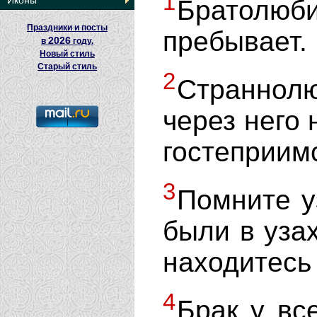
1
Иконы
Братол
Праздники и посты
пребывает.
2026
в
году.
Новый стиль
Старый стиль
2
Страннол
через него 
гостеприим
3
Помните у
были в узах
находитесь 
4
Брак у вс