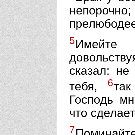
непороч
прелюбодее
5
Имейте 
довольству
сказал: не
6
тебя,
так
Господь мн
что сделае
7
Поминай