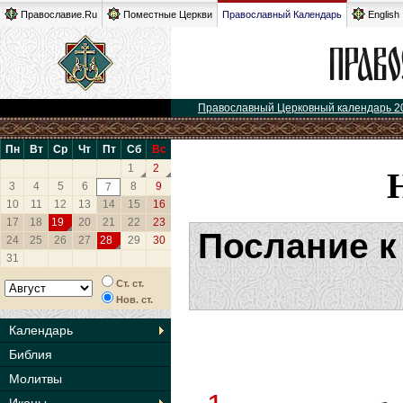
Православие.Ru
Поместные Церкви
Православный Календарь
English
Православный Церковный календарь 2
Пн
Вт
Ср
Чт
Пт
Сб
Вс
1
2
3
4
5
6
8
9
7
10
11
12
13
14
15
16
17
18
19
20
21
22
23
Послание к
24
25
26
27
28
29
30
31
Ст. ст.
Нов. ст.
Календарь
Библия
Молитвы