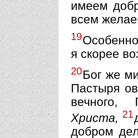
имеем добр
всем желае
19
Особенно
я скорее в
20
Бог же м
Пастыря ов
вечного,
21
Христа,
добром дел