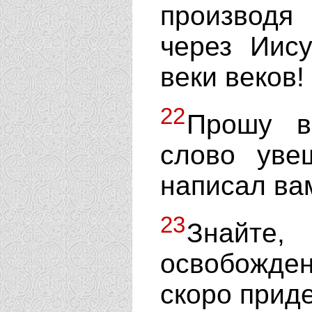
производя
через Иис
веки веков!
22
Прошу в
слово уве
написал ва
23
Знайте,
освобожден,
скоро приде