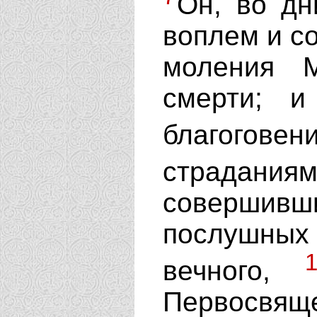
Он, во дн
воплем и с
моления 
смерти; 
благоговен
страдания
совершивш
послушных
вечного,
Первосв