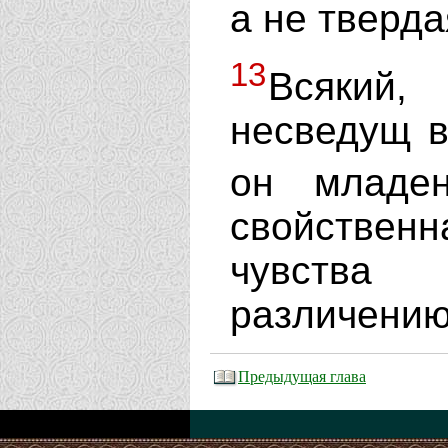
а не тверда
13
Всякий
несведущ в
он младе
свойственн
чувства
различению
Предыдущая глава