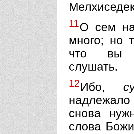
Мелхиседек
11
О сем на
много; но 
что вы с
слушать.
12
Ибо,
с
надлежало
снова нуж
слова Божи