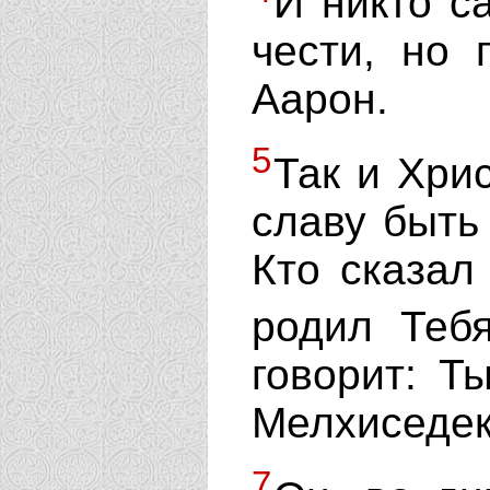
И никто с
чести, но 
Аарон.
5
Так и Хри
славу быть
Кто сказал
родил Теб
говорит: Т
Мелхиседек
7