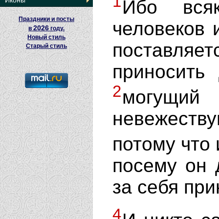
1
Иконы
Ибо всяк
Праздники и посты
человеков 
2026
в
году.
Новый стиль
поставляет
Старый стиль
приносить
2
могущ
невежест
потому что
посему он 
за себя пр
4