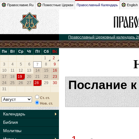
Православие.Ru
Поместные Церкви
Православный Календарь
English
Православный Церковный календарь 2
Пн
Вт
Ср
Чт
Пт
Сб
Вс
1
2
3
4
5
6
8
9
7
10
11
12
13
14
15
16
17
18
19
20
21
22
23
Послание к
24
25
26
27
28
29
30
31
Ст. ст.
Нов. ст.
Календарь
Библия
Молитвы