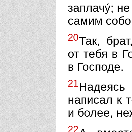
заплачу́; н
самим собо
20
Так, бра
от тебя в Г
в Господе.
21
Надеясь
написал к т
и более, не
22