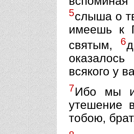
вспоминая
5
слыша о т
имеешь к 
6
святым,
д
оказалось
всякого у в
7
Ибо мы и
утешение в
тобою, брат