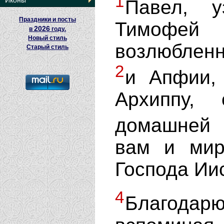
1
Иконы
Павел, у
Праздники и посты
Тимофе
2026
в
году.
Новый стиль
возлюбленн
Старый стиль
2
и Апфии, 
Архиппу,
домашней 
вам и мир
Господа Ии
4
Благода