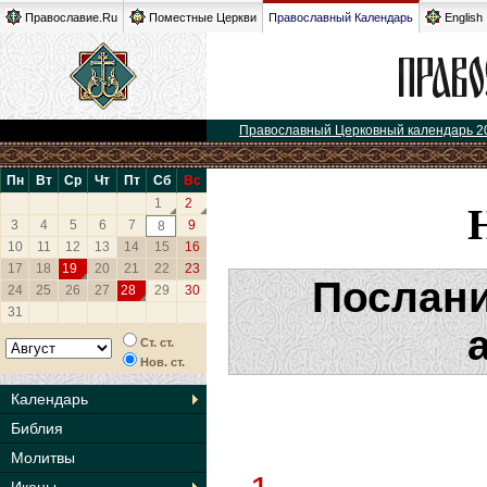
Православие.Ru
Поместные Церкви
Православный Календарь
English
Православный Церковный календарь 2
Пн
Вт
Ср
Чт
Пт
Сб
Вс
1
2
3
4
5
6
7
9
8
10
11
12
13
14
15
16
17
18
19
20
21
22
23
Послани
24
25
26
27
28
29
30
31
Ст. ст.
Нов. ст.
Календарь
Библия
Молитвы