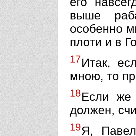
его навсег
выше раба
особенно мн
плоти и в Г
17
Итак, ес
мною, то пр
18
Если же 
должен, счи
19
Я, Павел