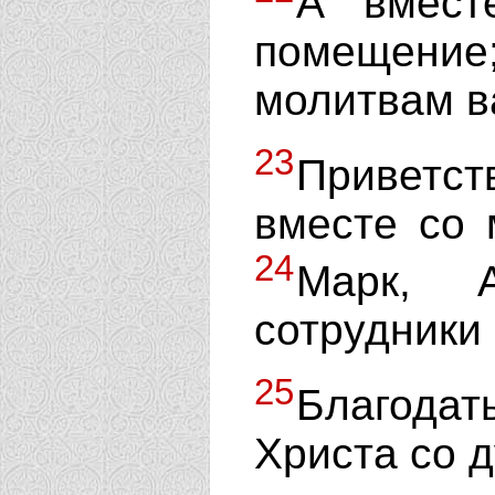
А вмест
помещени
молитвам в
23
Приветст
вместе со 
24
Марк, А
сотрудники
25
Благодат
Христа со 