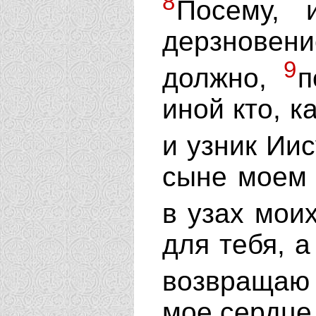
8
Посему, 
дерзновен
9
должно,
п
иной кто, к
и узник Ии
сыне моем 
в узах мои
для тебя, а
возвращаю 
мое сердце