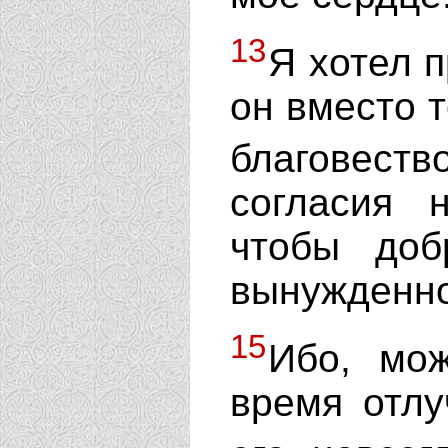
13
Я хотел п
он вместо 
благовест
согласия 
чтобы до
вынужденно
15
Ибо, мож
время отлу