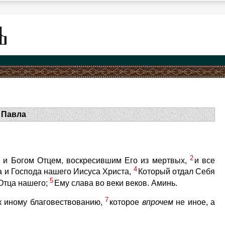
 Павла
2
м и Богом Отцем, воскресившим Его из мертвых,
и все
4
а и Господа нашего Иисуса Христа,
Который отдал Себя
5
 Отца нашего;
Ему слава во веки веков. Аминь.
7
 к иному благовествованию,
которое
впрочем
не иное, а