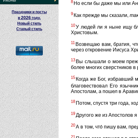
Иконы
8
Но если бы даже мы или Анг
Праздники и посты
9
Как прежде мы сказали,
та
2026
в
году.
Новый стиль
10
У людей ли я ныне ищу б
Старый стиль
Христовым.
11
Возвещаю вам, братия, чт
через откровение Иисуса Хр
13
Вы слышали о моем прежн
более многих сверстников в
15
Когда же Бог, избравший 
благовествовал Его язычник
Апостолам, а пошел в Аравию
18
Потом, спустя три года, х
19
Другого же из Апостолов я
20
А в том, что́ пишу вам, пре
21