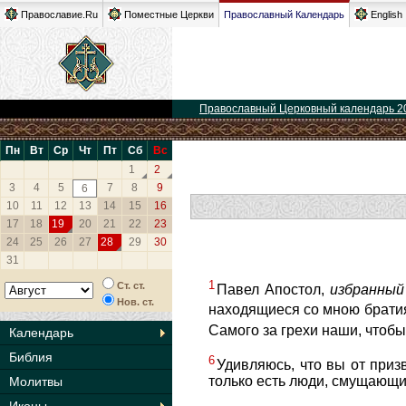
Православие.Ru
Поместные Церкви
Православный Календарь
English
Православный Церковный календарь 2
Пн
Вт
Ср
Чт
Пт
Сб
Вс
1
2
3
4
5
7
8
9
6
10
11
12
13
14
15
16
17
18
19
20
21
22
23
24
25
26
27
28
29
30
31
1
Ст. ст.
Павел Апостол,
избранный
Нов. ст.
находящиеся со мною братия
Самого за грехи наши, чтобы
Календарь
Библия
6
Удивляюсь, что вы от приз
только есть люди, смущающи
Молитвы