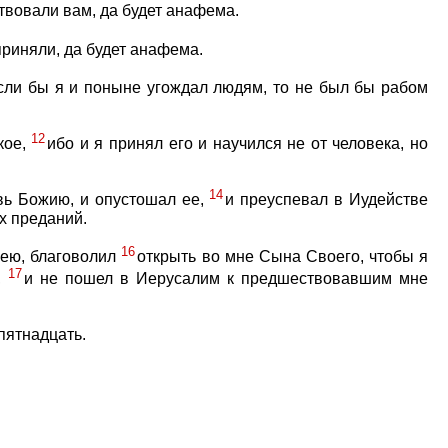
ствовали вам, да будет анафема.
 приняли, да будет анафема.
сли бы я и поныне угождал людям, то не был бы рабом
12
кое,
ибо и я принял его и научился не от человека, но
14
вь Божию, и опустошал ее,
и преуспевал в Иудействе
х преданий.
16
оею, благоволил
открыть во мне Сына Своего, чтобы я
17
,
и не пошел в Иерусалим к предшествовавшим мне
пятнадцать.