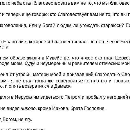
ел с неба стал благовествовать вам не то, что́ мы благове
к
и теперь еще говорю: кто благовествует вам не то, что́ вы
лаговоления, или у Бога? людям ли угождать стараюсь? Е
о Евангелие, которое я благовествовал, не есть человечес
иста.
ем образе жизни в Иудействе, что я жестоко гнал Церко
 роде моем, будучи неумеренным ревнителем отеческих мои
меня от утробы матери моей и призвавший благодатью Св
ам,- я не стал тогда же советоваться с плотью и кровью
, и опять возвратился в Дамаск.
одил я в Иерусалим видеться с Петром и пробыл у него дней 
 не видел
никого,
кроме Иакова, брата Господня.
д Богом, не лгу.