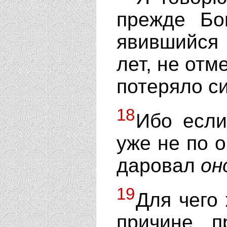
прежде Бог
явившийся 
лет, не отм
потеряло си
18
Ибо если
уже не по 
даровал
он
19
Для чего
причине п