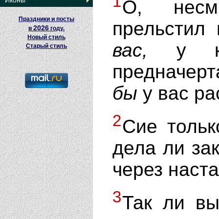
1
Иконы
О, несм
Праздники и посты
прельстил 
2026
в
году.
Новый стиль
вас,
у кот
Старый стиль
предначерт
бы
у вас ра
2
Сие тольк
дела ли за
через наст
3
Так ли вы