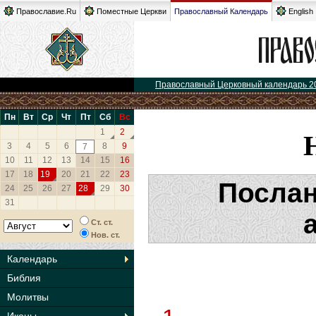
Православие.Ru
Поместные Церкви
Православный Календарь
English
Православный Церковный календарь 2
Пн
Вт
Ср
Чт
Пт
Сб
Вс
1
2
3
4
5
6
8
9
7
10
11
12
13
14
15
16
17
18
19
20
21
22
23
Послан
24
25
26
27
28
29
30
31
Ст. ст.
Нов. ст.
Календарь
Библия
Молитвы