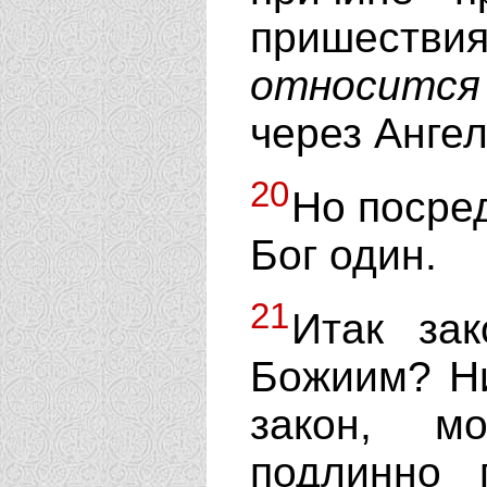
пришеств
относится
через Ангел
20
Но посред
Бог один.
21
Итак зак
Божиим? Ни
закон, м
подлинно 