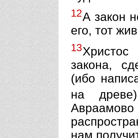
12
А закон н
его, тот жи
13
Христос
закона, с
(ибо напис
на древ
Авраамов
распростра
нам получи