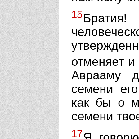
15
Братия
человече
утвержден
отменяет и
Аврааму 
семени его
как бы о м
семени твое
17
Я говорю