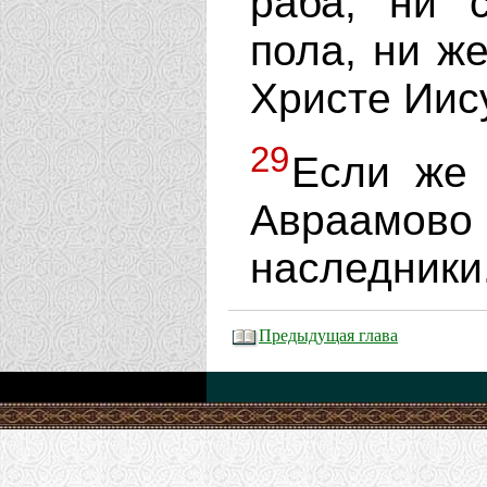
раба, ни с
пола, ни же
Христе Иис
29
Если же 
Авраамо
наследники
Предыдущая глава