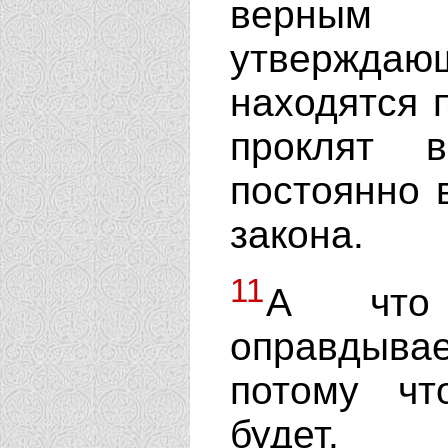
верным
утверждаю
находятся 
проклят 
постоянно в
закона.
11
А что
оправдывае
потому ч
будет.