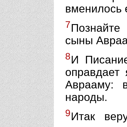
вменилось 
7
Познайте
сыны Авраа
8
И Писание
оправдает 
Аврааму: 
народы.
9
Итак вер