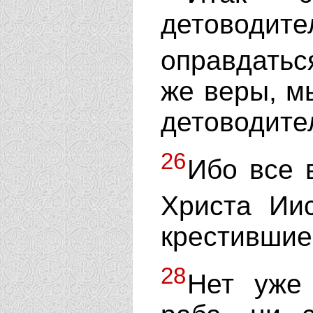
детоводит
оправдать
же веры, м
детоводите
26
Ибо все 
Христа Ии
крестившие
28
Нет уже 