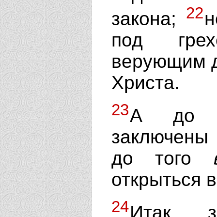
22
закона;
н
под грех
верующим д
Христа.
23
А до 
заключены 
до того
открыться в
24
Итак 