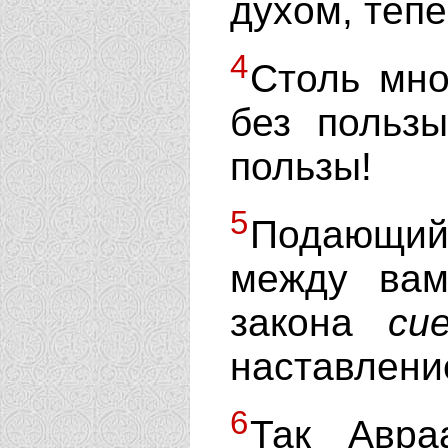
духом, теп
4
Столь мно
без польз
пользы!
5
Подающий
между вам
закона
си
наставлени
6
Так Авра