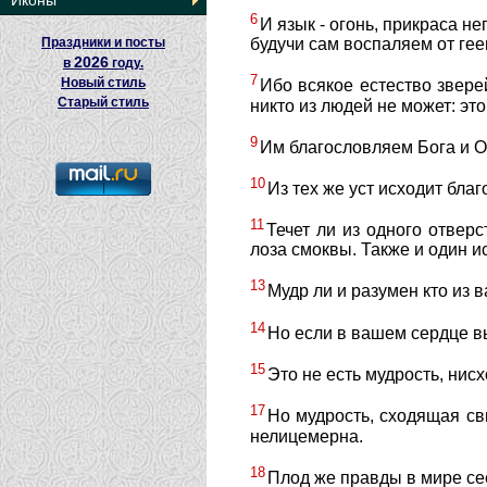
Иконы
6
И язык - огонь, прикраса н
Праздники и посты
будучи сам воспаляем от гее
2026
в
году.
7
Новый стиль
Ибо всякое естество звер
Старый стиль
никто из людей не может: эт
9
Им благословляем Бога и О
10
Из тех же уст исходит благ
11
Течет ли из одного отвер
лоза смоквы. Также и один и
13
Мудр ли и разумен кто из 
14
Но если в вашем сердце вы 
15
Это не есть мудрость, нис
17
Но мудрость, сходящая св
нелицемерна.
18
Плод же правды в мире сее