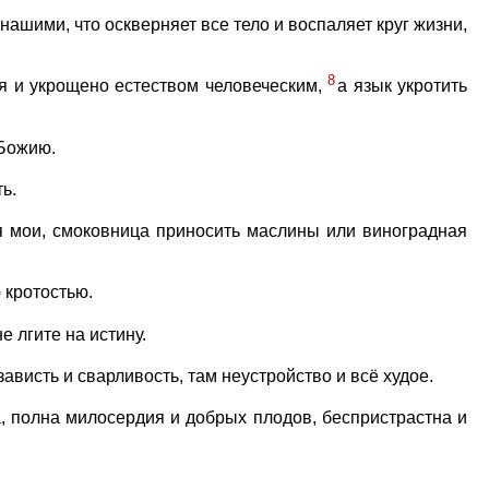
нашими, что оскверняет все тело и воспаляет круг жизни,
8
я и укрощено естеством человеческим,
а язык укротить
 Божию.
ь.
я мои, смоковница приносить маслины или виноградная
 кротостью.
е лгите на истину.
 зависть и сварливость, там неустройство и всё худое.
а, полна милосердия и добрых плодов, беспристрастна и