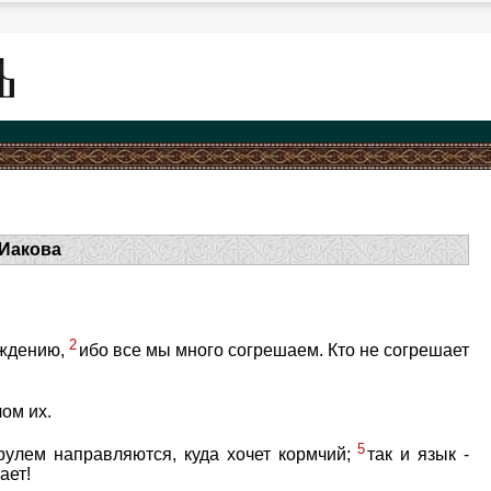
 Иакова
2
уждению,
ибо все мы много согрешаем. Кто не согрешает
ом их.
5
 рулем направляются, куда хочет кормчий;
так и язык -
ает!