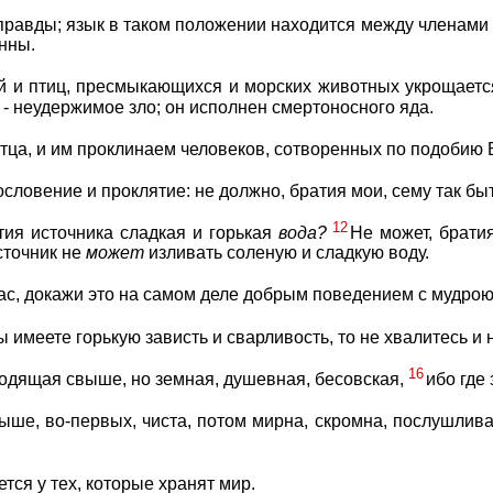
еправды; язык в таком положении находится между членами 
нны.
ей и птиц, пресмыкающихся и морских животных укрощаетс
о - неудержимое зло; он исполнен смертоносного яда.
тца, и им проклинаем человеков, сотворенных по подобию
ословение и проклятие: не должно, братия мои, сему так быт
12
стия источника сладкая и горькая
вода?
Не может, брати
сточник не
может
изливать соленую и сладкую воду.
вас, докажи это на самом деле добрым поведением с мудрою
имеете горькую зависть и сварливость, то не хвалитесь и н
16
ходящая свыше, но земная, душевная, бесовская,
ибо где
ыше, во-первых, чиста, потом мирна, скромна, послушлив
тся у тех, которые хранят мир.