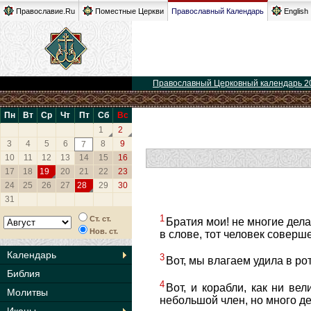
Православие.Ru
Поместные Церкви
Православный Календарь
English
Православный Церковный календарь 2
Пн
Вт
Ср
Чт
Пт
Сб
Вс
1
2
3
4
5
6
8
9
7
10
11
12
13
14
15
16
17
18
19
20
21
22
23
24
25
26
27
28
29
30
31
1
Ст. ст.
Братия мои! не многие дел
Нов. ст.
в слове, тот человек соверш
Календарь
3
Вот, мы влагаем удила в ро
Библия
4
Вот, и корабли, как ни ве
Молитвы
небольшой член, но много де