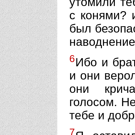
утомили теб
с конями? 
был безопас
наводнение
6
Ибо и брат
и они веро
они крич
голосом. Не
тебе и добр
7