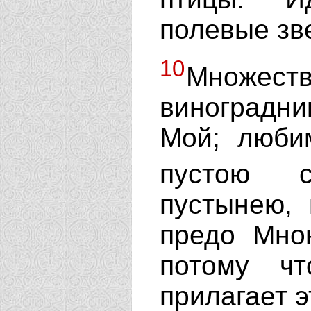
полевые зве
10
Множеств
виноградник
Мой; люби
пустою 
пустынею, 
предо Мно
потому ч
прилагает э