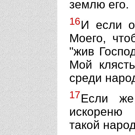
землю его.
16
И если о
Моего, что
"жив Господ
Мой клясть
среди наро
17
Если же
искореню
такой народ