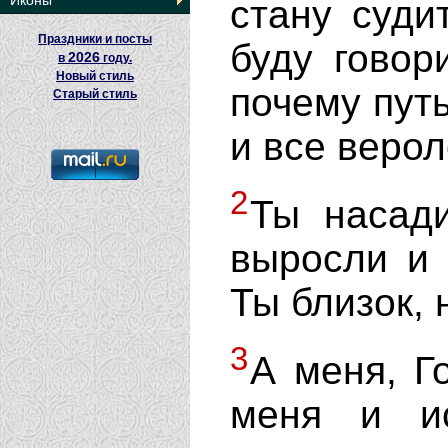
Иконы
стану суди
Праздники и посты
буду говор
2026
в
году.
Новый стиль
почему пут
Старый стиль
и все веро
2
Ты насади
выросли и 
Ты близок, 
3
А меня, Г
меня и и