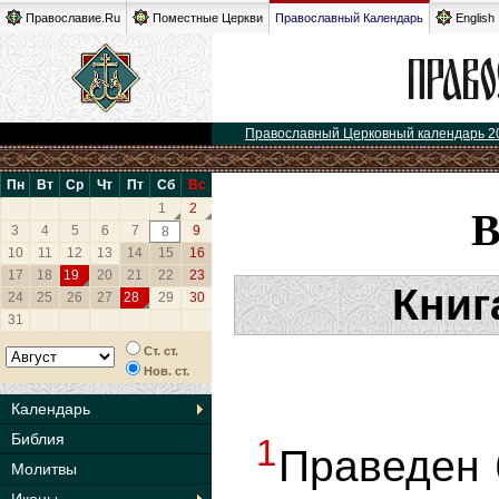
Православие.Ru
Поместные Церкви
Православный Календарь
English
Православный Церковный календарь 2
Пн
Вт
Ср
Чт
Пт
Сб
Вс
1
2
3
4
5
6
7
9
8
10
11
12
13
14
15
16
17
18
19
20
21
22
23
Книг
24
25
26
27
28
29
30
31
Ст. ст.
Нов. ст.
Календарь
Библия
1
Праведен 
Молитвы