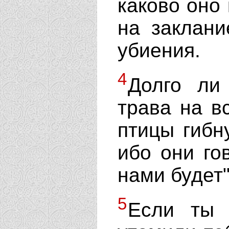
каково оно 
на заклани
убиения.
4
Долго ли
трава на вс
птицы гибн
ибо они гов
нами будет"
5
Если ты 