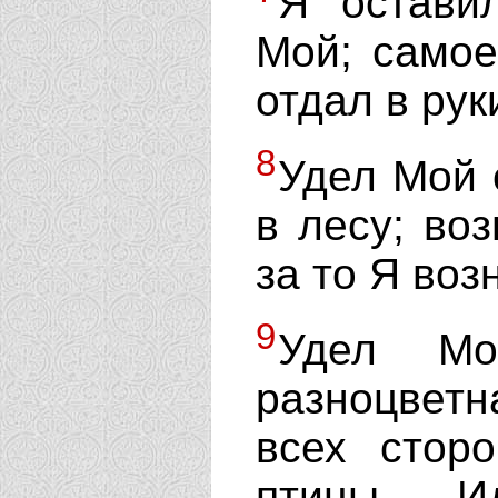
Я остави
Мой; само
отдал в рук
8
Удел Мой 
в лесу; во
за то Я воз
9
Удел М
разноцвет
всех стор
птицы. И