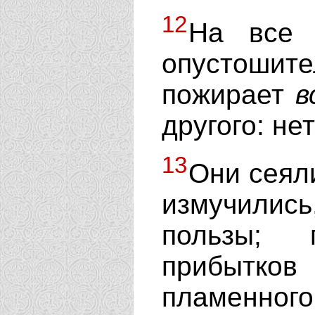
12
На все 
опустоши
пожирает
в
другого: не
13
Они сеял
измучилис
пользы; 
прибытк
пламенного