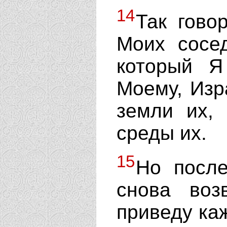
14
Так гово
Моих сосе
который Я
Моему, Изра
земли их,
среды их.
15
Но после
снова во
приведу каж