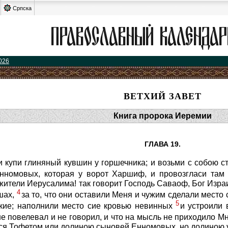
Српска
026
ВЕТХИЙ ЗАВЕТ
Книга пророка Иеремии
ГЛАВА 19.
 и купи глиняный кувшин у горшечника; и возьми с собою 
номовых, которая у ворот Харшиф, и провозгласи там 
жители Иерусалима! так говорит Господь Саваоф, Бог Израил
4
ушах,
за то, что они оставили Меня и чужим сделали место 
5
ские; наполнили место сие кровью невинных
и устроили 
е повелевал и не говорил, и что на мысль не приходило М
ься Тофетом или долиною сыновей Енномовых, но долиною 