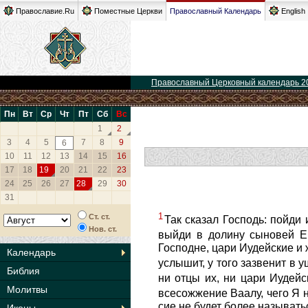
Православие.Ru
Поместные Церкви
Православный Календарь
English
Православный Церковный календарь 2
Пн
Вт
Ср
Чт
Пт
Сб
Вс
1
2
3
4
5
7
8
9
6
10
11
12
13
14
15
16
17
18
19
20
21
22
23
24
25
26
27
28
29
30
31
1
Ст. ст.
Так сказал Господь: пойди
Нов. ст.
выйди в долину сыновей Ен
Господне, цари Иудейские и 
Календарь
услышит, у того зазвенит в 
Библия
ни отцы их, ни цари Иудей
Молитвы
всесожжение Ваалу, чего Я н
сие не будет более называт