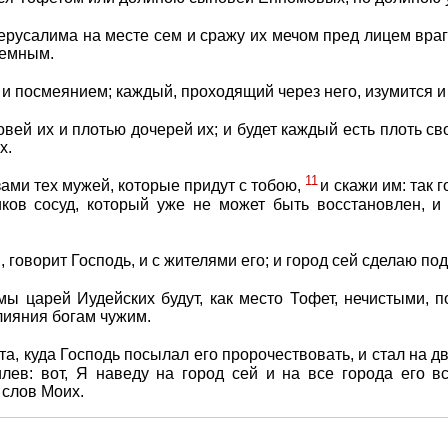
ерусалима на месте сем и сражу их мечом пред лицем враг
земным.
и посмеянием; каждый, проходящий через него, изумится и 
ей их и плотью дочерей их; и будет каждый есть плоть сво
х.
11
ами тех мужей, которые придут с тобою,
и скажи им: так 
иков сосуд, который уже не может быть восстановлен, и 
, говорит Господь, и с жителями его; и город сей сделаю п
 царей Иудейских будут, как место Тофет, нечистыми, п
лияния богам чужим.
, куда Господь посылал его пророчествовать, и стал на д
ев: вот, Я наведу на город сей и на все города его вс
 слов Моих.