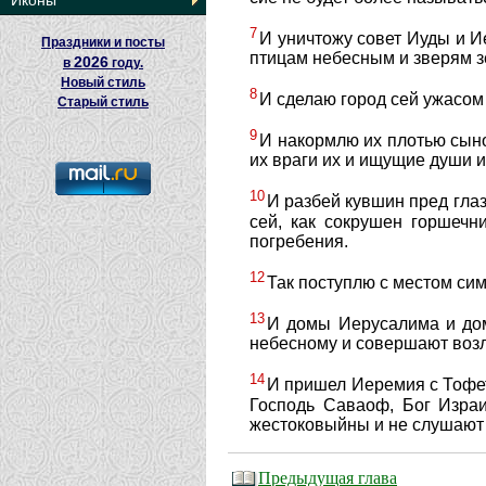
Иконы
7
И уничтожу совет Иуды и И
Праздники и посты
птицам небесным и зверям 
2026
в
году.
Новый стиль
8
И сделаю город сей ужасом 
Старый стиль
9
И накормлю их плотью сынов
их враги их и ищущие души и
10
И разбей кувшин пред глаз
сей, как сокрушен горшечн
погребения.
12
Так поступлю с местом сим
13
И домы Иерусалима и домы
небесному и совершают воз
14
И пришел Иеремия с Тофета
Господь Саваоф, Бог Израил
жестоковыйны и не слушают
Предыдущая глава