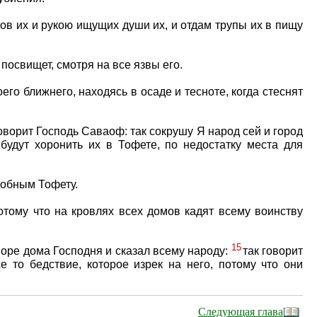
ов их и рукою ищущих души их, и отдам трупы их в пищу
посвищет, смотря на все язвы его.
его ближнего, находясь в осаде и тесноте, когда стеснят
говорит Господь Саваоф: так сокрушу Я народ сей и город
будут хоронить их в Тофете, по недостатку места для
одобным Тофету.
отому что на кровлях всех домов кадят всему воинству
15
воре дома Господня и сказал всему народу:
так говорит
е то бедствие, которое изрек на него, потому что они
Следующая глава