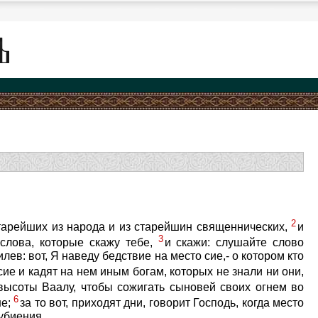
2
старейших из народа и из старейшин священнических,
и
3
слова, которые скажу тебе,
и скажи: слушайте слово
ев: вот, Я наведу бедствие на место сие,- о котором кто
сие и кадят на нем иным богам, которых не знали ни они,
высоты Ваалу, чтобы сожигать сыновей своих огнем во
6
не;
за то вот, приходят дни, говорит Господь, когда место
убиения.