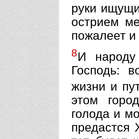
руки ищущи
острием ме
пожалеет и 
8
И народу
Господь: в
жизни и пу
этом горо
голода и мо
предастся 