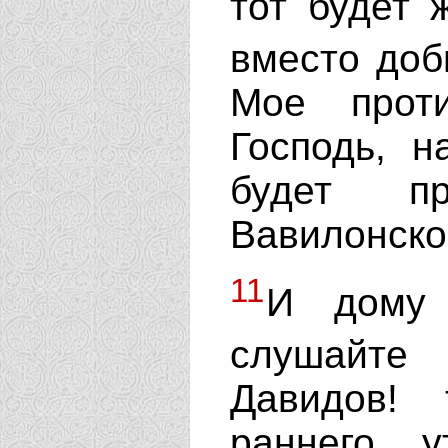
тот будет 
вместо до
Мое проти
Господь, н
будет п
Вавилонског
11
И дому
слушайте
Давидов! 
раннего 