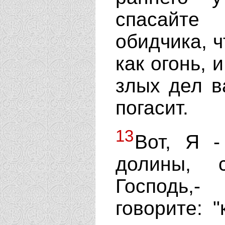
спасайте
обидчика, 
как огонь, 
злых дел в
погасит.
13
Вот, Я -
долины, 
Господь,
говорите: 