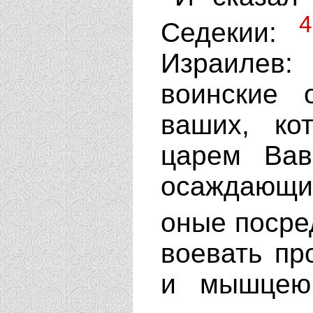
4
Седекии:
Израилев
воинские 
ваших, ко
царем Вав
осаждающим
оные посре
воевать пр
и мышцею