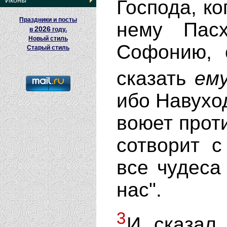
Иконы
Господа, ко
Праздники и посты
нему Пас
2026
в
году.
Новый стиль
Софонию, 
Старый стиль
сказать
ему
ибо Навухо
воюет проти
сотворит с
все чудеса 
нас".
3
И сказал