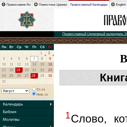
Православие.Ru
Поместные Церкви
Православный Календарь
English
Православный Церковный календарь 2
Пн
Вт
Ср
Чт
Пт
Сб
Вс
1
2
3
4
5
6
8
9
7
10
11
12
13
14
15
16
17
18
19
20
21
22
23
Книг
24
25
26
27
28
29
30
31
Ст. ст.
Нов. ст.
Календарь
Библия
1
Слово, к
Молитвы