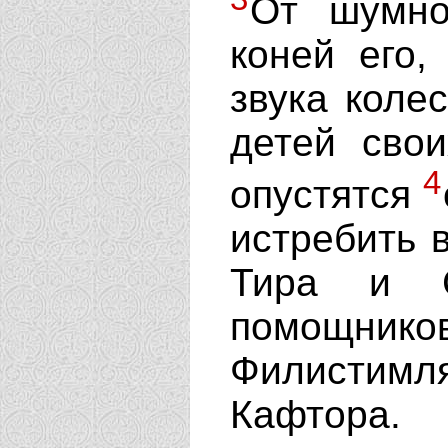
От шумно
коней его,
звука колес
детей свои
4
опустятся
истребить 
Тира и С
помощнико
Филистим
Кафтора.