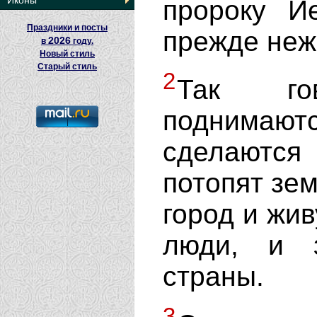
Иконы
пророку И
Праздники и посты
прежде неж
2026
в
году.
Новый стиль
Старый стиль
2
Так го
поднимаю
сделаются
потопят зем
город и жив
люди, и 
страны.
3