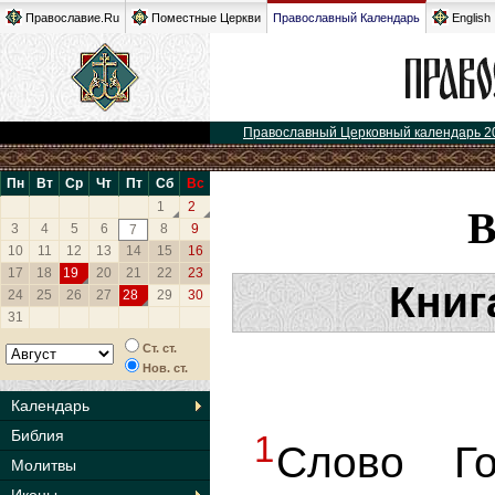
Православие.Ru
Поместные Церкви
Православный Календарь
English
Православный Церковный календарь 2
Пн
Вт
Ср
Чт
Пт
Сб
Вс
1
2
3
4
5
6
8
9
7
10
11
12
13
14
15
16
17
18
19
20
21
22
23
Книг
24
25
26
27
28
29
30
31
Ст. ст.
Нов. ст.
Календарь
Библия
1
Слово Го
Молитвы