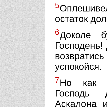
5
Оплешиве
остаток дол
6
Доколе б
Господень!
возвратись
успокойся.
7
Но как т
Господь 
Аскалона и