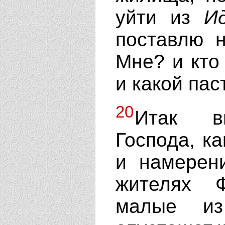
уйти из
И
поставлю 
Мне? и кто
и какой па
20
Итак вы
Господа, к
и намерен
жителях 
малые из