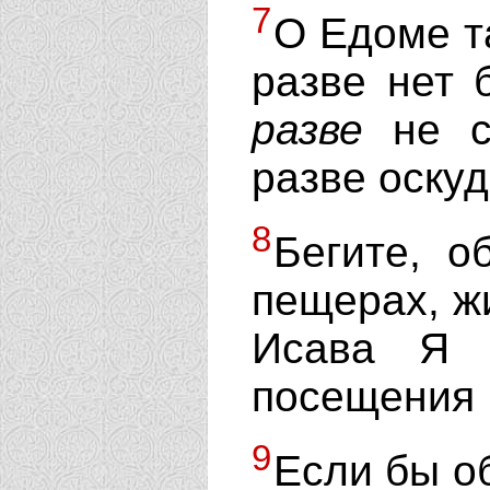
7
О Едоме т
разве нет 
разве
не с
разве оску
8
Бегите, о
пещерах, ж
Исава Я 
посещения 
9
Если бы о