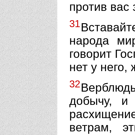
против вас
31
Вставай
народа мир
говорит Гос
нет у него,
32
Верблю
добычу, и
расхищени
ветрам, э