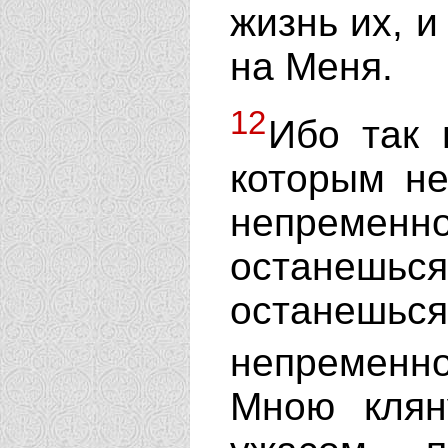
жизнь их, и
на Меня.
12
Ибо так 
которым не
непременн
останешьс
останешь
непременн
Мною кляну