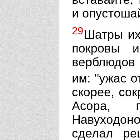
и опустоша
29
Шатры их
покровы 
верблюдов и
им: "ужас 
скорее, сок
Асора, г
Навуходон
сделал ре