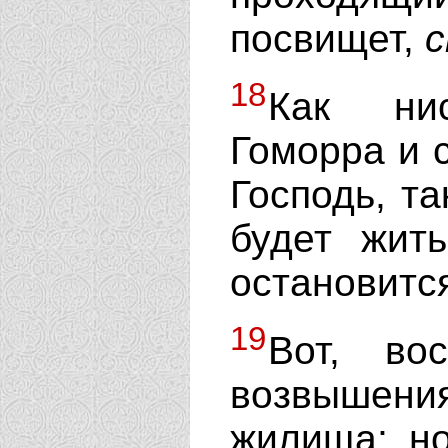
посвищет,
18
Как ни
Гоморра и с
Господь, т
будет жит
остановится
19
Вот, во
возвышени
жилища; н