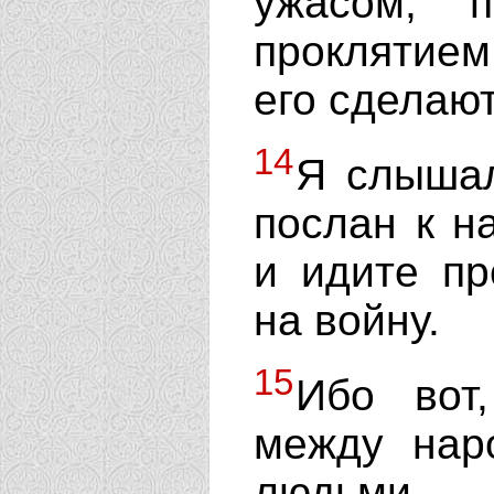
ужасом, 
проклятием
его сделаю
14
Я слышал
послан к н
и идите пр
на войну.
15
Ибо вот
между нар
людьми.