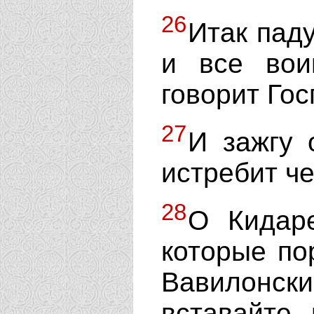
26
Итак паду
и все вои
говорит Го
27
И зажгу 
истребит ч
28
О Кидаре
которые по
Вавилонск
вставайте,