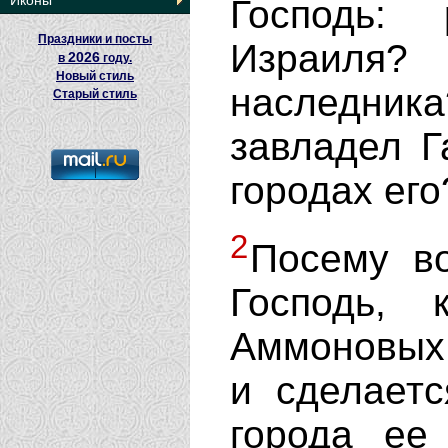
Иконы
Господь:
Праздники и посты
Израиля
2026
в
году.
Новый стиль
наследни
Старый стиль
завладел Г
городах его
2
Посему во
Господь,
Аммоновых 
и сделаетс
города ее