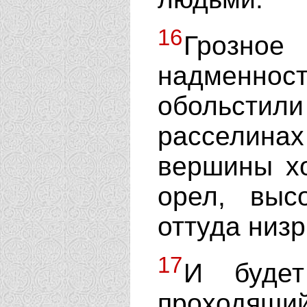
16
Грозно
надменн
обольсти
расселин
вершины хо
орел, выс
оттуда низр
17
И будет
проходящ