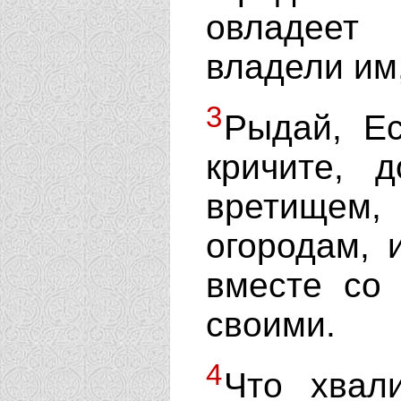
овладеет
владели им,
3
Рыдай, Ес
кричите, 
вретищем,
огородам, 
вместе со
своими.
4
Что хвал