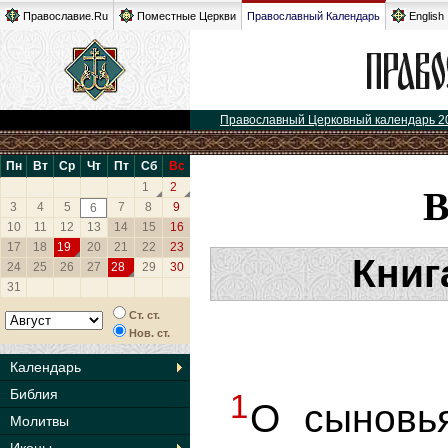
Православие.Ru
Поместные Церкви
Православный Календарь
English
Православный Церковный календарь 2
Пн
Вт
Ср
Чт
Пт
Сб
Вс
1
2
3
4
5
7
8
9
6
10
11
12
13
14
15
16
17
18
19
20
21
22
23
Книг
24
25
26
27
28
29
30
31
Ст. ст.
Нов. ст.
Календарь
Библия
1
О сыновь
Молитвы