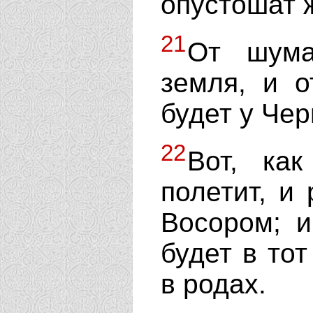
опустошат 
21
От шума
земля, и о
будет у Чер
22
Вот, ка
полетит, и
Восором; 
будет в то
в родах.