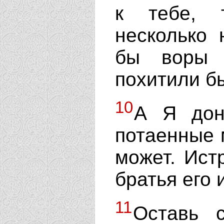
к тебе, 
несколько 
бы вор
похитили бы
10
А Я дон
потаенные м
может. Ист
братья его и
11
Оставь 