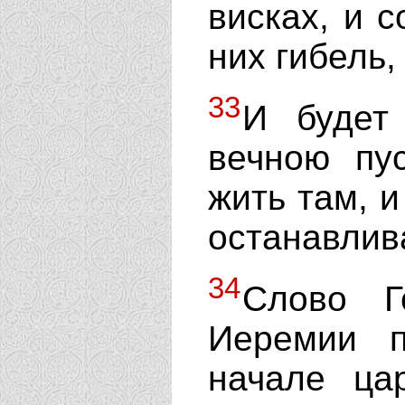
висках, и с
них гибель,
33
И будет
вечною пу
жить там, и
останавлив
34
Слово Г
Иеремии п
начале ца