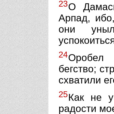
23
О Дамас
Арпад, ибо
они уныл
успокоиться
24
Оробел 
бегство; ст
схватили ег
25
Как не у
радости мо