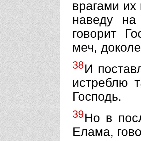
врагами их
наведу на
говорит Г
меч, доколе
38
И постав
истреблю т
Господь.
39
Но в пос
Елама, гово