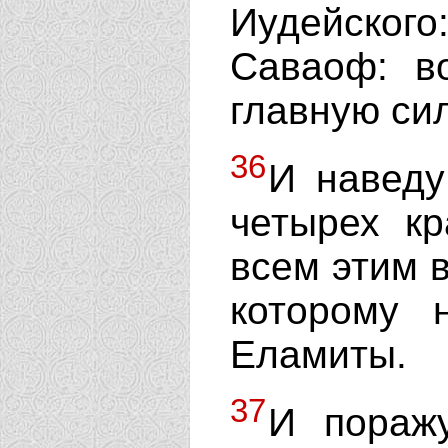
Иудейског
Саваоф: в
главную сил
36
И наведу
четырех к
всем этим в
которому 
Еламиты.
37
И пораж