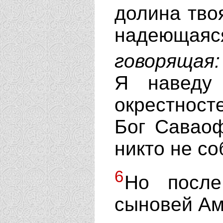
долина тво
надеющая
говорящая:
Я наведу
окрестност
Бог Саваоф
никто не с
6
Но после
сыновей Ам