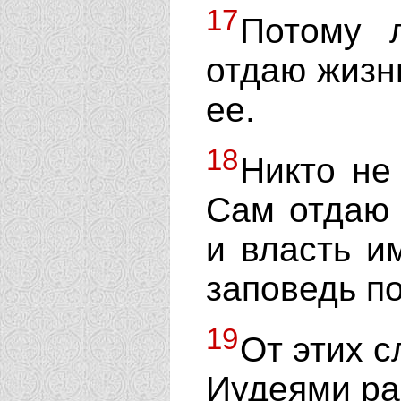
17
Потому 
отдаю жизн
ее.
18
Никто не
Сам отдаю 
и власть и
заповедь по
19
От этих 
Иудеями ра