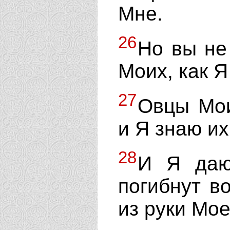
Мне.
26
Но вы не
Моих, как Я
27
Овцы Мои
и Я знаю их
28
И Я даю
погибнут во
из руки Мое