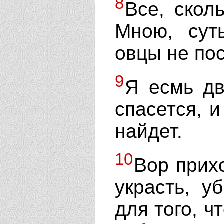
8
Все, скол
Мною, сут
овцы не по
9
Я есмь дв
спасется, и
найдет.
10
Вор прихо
украсть, у
для того, ч