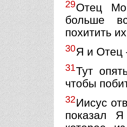
29
Отец Мо
больше в
похитить их
30
Я и Отец 
31
Тут опят
чтобы побит
32
Иисус от
показал Я