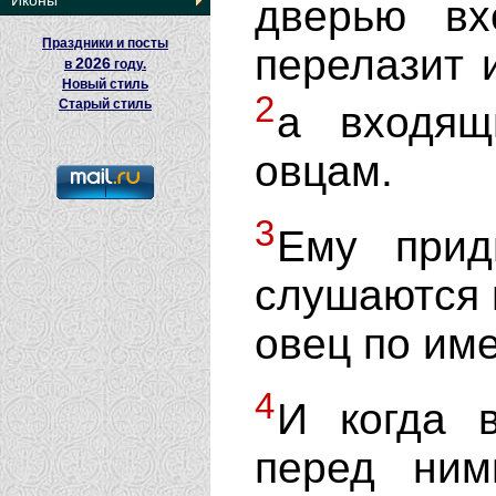
Иконы
дверью вх
Праздники и посты
перелазит и
2026
в
году.
Новый стиль
2
Старый стиль
а входящ
овцам.
3
Ему прид
слушаются г
овец по име
4
И когда 
перед ним