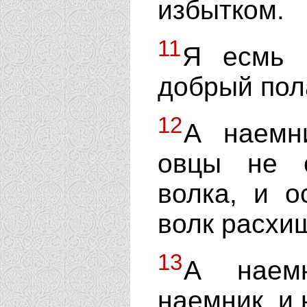
избытком.
11
Я есмь 
добрый пола
12
А наемни
овцы не с
волка, и о
волк расхищ
13
А наемн
наемник, и 