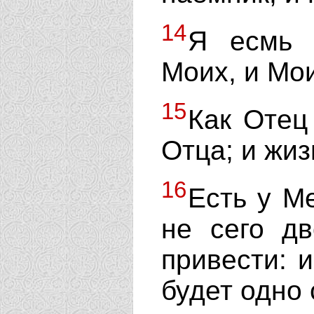
14
Я есмь 
Моих, и Мо
15
Как Отец
Отца; и жиз
16
Есть у М
не сего д
привести: 
будет одно 