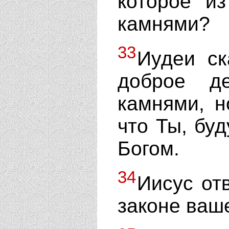
которое и
камнями?
33
Иудеи ск
доброе д
камнями, н
что Ты, бу
Богом.
34
Иисус от
законе ваше