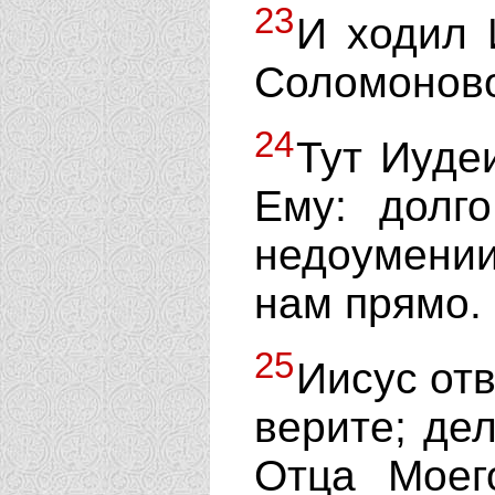
23
И ходил 
Соломонов
24
Тут Иуде
Ему: долг
недоумении
нам прямо.
25
Иисус отв
верите; де
Отца Моег