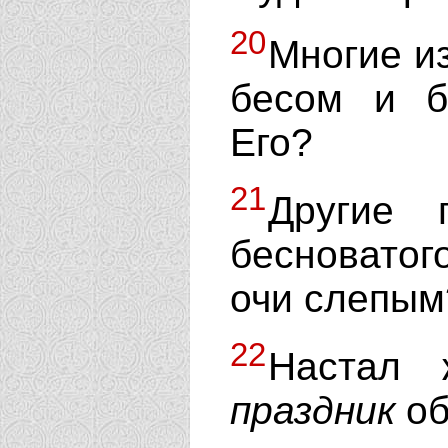
20
Многие и
бесом и б
Его?
21
Другие 
бесноватог
очи слепым
22
Настал 
праздник
об