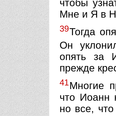
чтобы узна
Мне и Я в 
39
Тогда опя
Он уклони
опять за 
прежде крес
41
Многие п
что Иоанн 
но все, чт