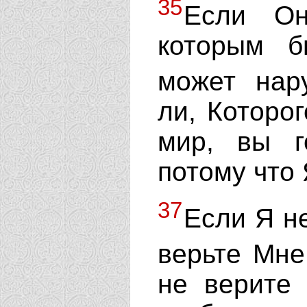
35
Если Он
которым 
может нар
ли, Которо
мир, вы го
потому что
37
Если Я н
верьте Мн
не верите