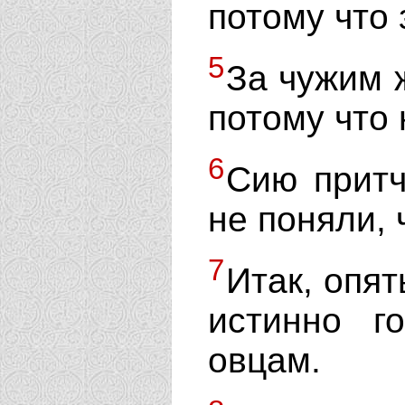
потому что 
5
За чужим ж
потому что 
6
Сию притч
не поняли, 
7
Итак, опят
истинно г
овцам.