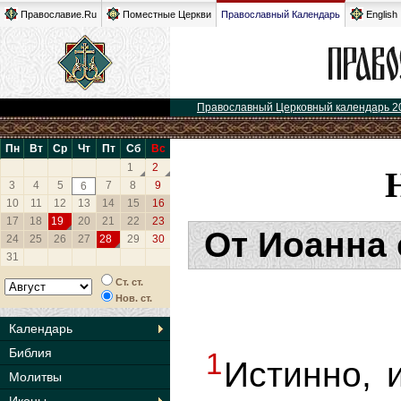
Православие.Ru
Поместные Церкви
Православный Календарь
English
Православный Церковный календарь 2
Пн
Вт
Ср
Чт
Пт
Сб
Вс
1
2
3
4
5
7
8
9
6
10
11
12
13
14
15
16
17
18
19
20
21
22
23
От Иоанна 
24
25
26
27
28
29
30
31
Ст. ст.
Нов. ст.
Календарь
Библия
1
Истинно, 
Молитвы