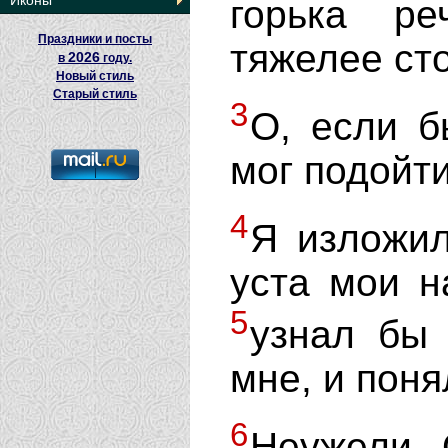
Иконы
горька р
Праздники и посты
тяжелее ст
2026
в
году.
Новый стиль
Старый стиль
3
О, если б
мог подойти
4
Я изложи
уста мои н
5
узнал бы 
мне, и поня
6
Неужели 