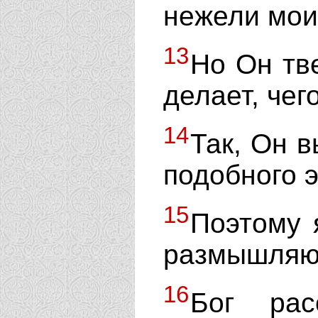
нежели мои
13
Но Он тве
делает, чег
14
Так, Он 
подобного э
15
Поэтому 
размышляю 
16
Бог рас