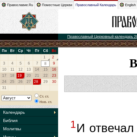
Православие.Ru
Поместные Церкви
Православный Календарь
English
Православный Церковный календарь 2
Пн
Вт
Ср
Чт
Пт
Сб
Вс
1
2
3
4
5
6
7
9
8
10
11
12
13
14
15
16
17
18
19
20
21
22
23
24
25
26
27
28
29
30
31
Ст. ст.
Нов. ст.
Календарь
Библия
1
И отвечал
Молитвы