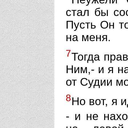
стал бы со
Пусть Он т
на меня.
7
Тогда прав
Ним,- и я н
от Судии мо
8
Но вот, я 
- и не нах