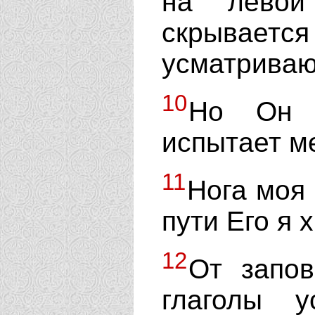
на левой
скрывает
усматриваю
10
Но Он з
испытает ме
11
Нога моя 
пути Его я 
12
От запов
глаголы 