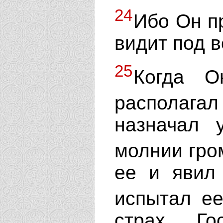
24
Ибо Он п
видит под 
25
Когда О
располаг
назначал 
молнии гро
ее и явил
испытал е
страх Го