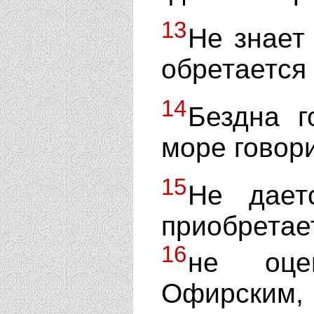
13
Не знает
обретается
14
Бездна г
море говори
15
Не дает
приобрета
16
не оце
Офирским,