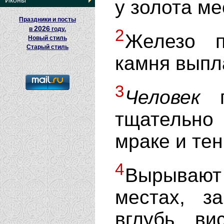
Иконы
у золота ме
Праздники и посты
2026
в
году.
2
Железо п
Новый стиль
Старый стиль
камня выпл
3
Человек
п
тщательно
мраке и тен
4
Вырывают
местах, з
вглубь, в