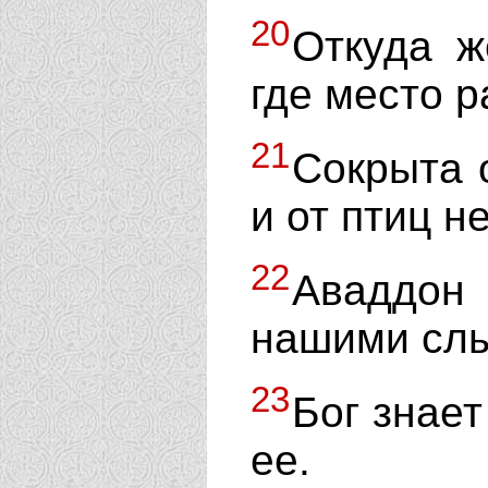
20
Откуда ж
где место 
21
Сокрыта 
и от птиц н
22
Аваддон 
нашими слы
23
Бог знает
ее.