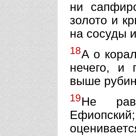
ни сапфи
золото и к
на сосуды и
18
А о кора
нечего, и 
выше рубин
19
Не рав
Ефиопски
оцениваетс