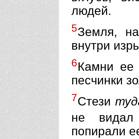
людей.
5
Земля, на
внутри изры
6
Камни ее 
песчинки зо
7
Стези
туд
не видал
попирали ее