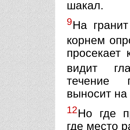
шакал.
9
На гранит
корнем опр
просекает 
видит г
течение 
выносит на 
12
Но где п
где место 