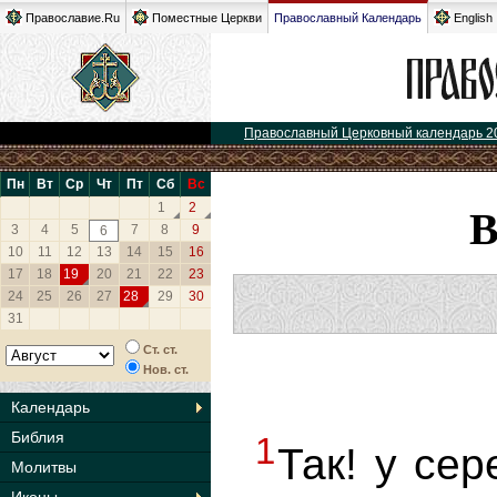
Православие.Ru
Поместные Церкви
Православный Календарь
English
Православный Церковный календарь 2
Пн
Вт
Ср
Чт
Пт
Сб
Вс
1
2
3
4
5
7
8
9
6
10
11
12
13
14
15
16
17
18
19
20
21
22
23
24
25
26
27
28
29
30
31
Ст. ст.
Нов. ст.
Календарь
Библия
1
Так! у сер
Молитвы