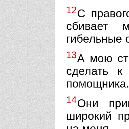
12
С правог
сбивает 
гибельные с
13
А мою ст
сделать к
помощника
14
Они при
широкий п
на меня.