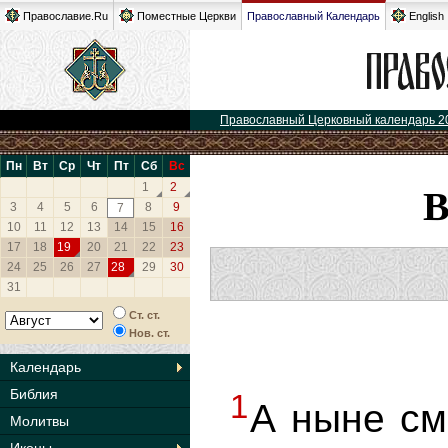
Православие.Ru
Поместные Церкви
Православный Календарь
English
Православный Церковный календарь 2
Пн
Вт
Ср
Чт
Пт
Сб
Вс
1
2
3
4
5
6
8
9
7
10
11
12
13
14
15
16
17
18
19
20
21
22
23
24
25
26
27
28
29
30
31
Ст. ст.
Нов. ст.
Календарь
Библия
1
А ныне с
Молитвы