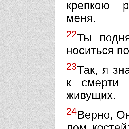
крепкою 
меня.
22
Ты подн
носиться п
23
Так, я з
к смерти
живущих.
24
Верно, Он
дом костей