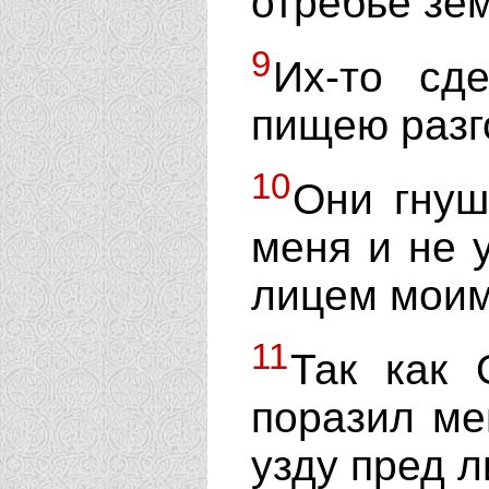
отребье зе
9
Их-то сд
пищею разг
10
Они гнуш
меня и не 
лицем моим
11
Так как 
поразил ме
узду пред 