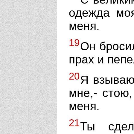
одежда моя
меня.
19
Он бросил
прах и пепе
20
Я взываю
мне,- стою
меня.
21
Ты сдел