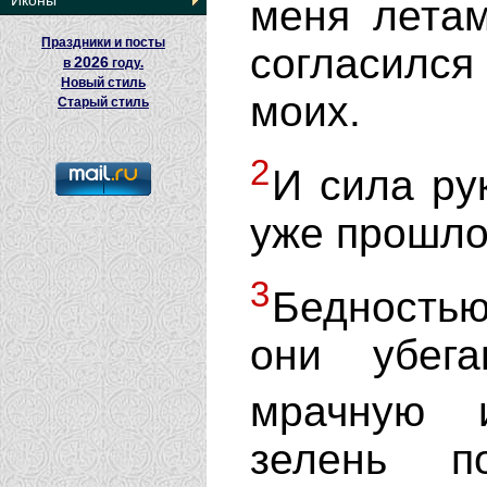
Иконы
меня летам
Праздники и посты
согласился
2026
в
году.
Новый стиль
моих.
Старый стиль
2
И сила ру
уже прошло
3
Бедность
они убег
мрачную 
зелень п