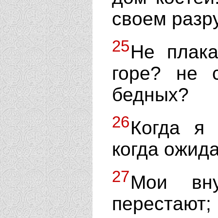
своем разр
25
Не плака
горе? не 
бедных?
26
Когда я 
когда ожида
27
Мои вну
перестаю