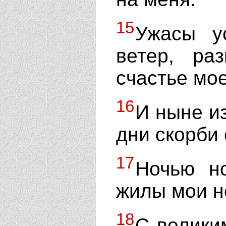
15
Ужасы у
ветер, ра
счастье мое
16
И ныне и
дни скорби
17
Ночью н
жилы мои н
18
С велики