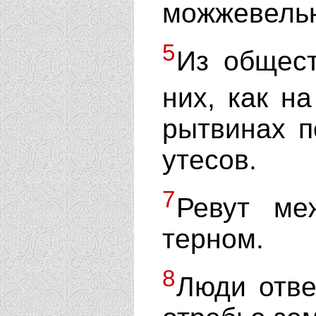
можжевельн
5
Из общест
них, как н
рытвинах п
утесов.
7
Ревут ме
терном.
8
Люди отве