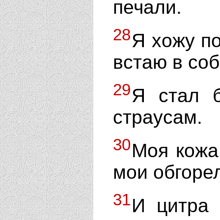
печали.
28
Я хожу по
встаю в соб
29
Я стал 
страусам.
30
Моя кожа
мои обгорел
31
И цитра 