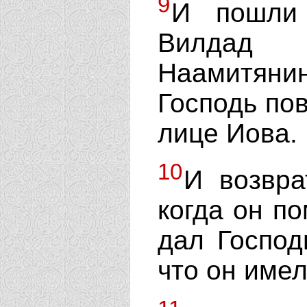
9
И пошли
Вилдад 
Наамитян
Господь пов
лице Иова.
10
И возвра
когда он по
дал Господ
что он име