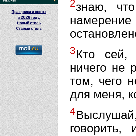
Иконы
2
знаю, чт
Праздники и посты
намерени
2026
в
году.
Новый стиль
Старый стиль
остановлен
3
Кто сей,
ничего не р
том, чего 
для меня, к
4
Выслуша
говорить,