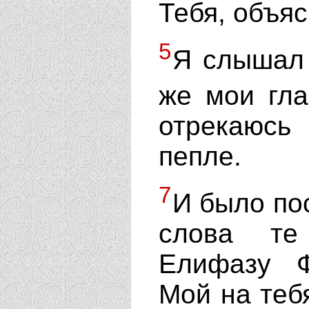
Тебя, объяс
5
Я слышал 
же мои гла
отрекаюсь
пепле.
7
И было пос
слова те
Елифазу Ф
Мой на тебя