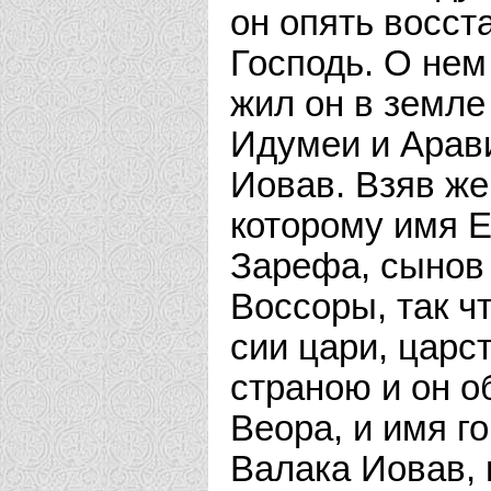
он опять восста
Господь. О нем 
жил он в земле
Идумеи и Арав
Иовав. Взяв же
которому имя Е
Зарефа, сынов
Воссоры, так ч
сии цари, царс
страною и он о
Веора, и имя г
Валака Иовав,