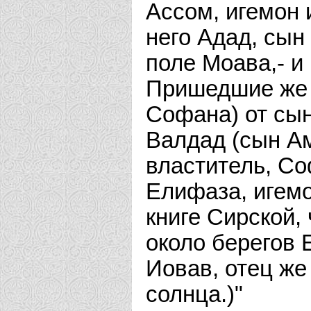
Ассом, игемон 
него Адад, сы
поле Моава,- и
Пришедшие же 
Софана) от сы
Валдад (сын Ам
властитель, С
Елифаза, игемо
книге Сирской,
около берегов 
Иовав, отец же
солнца.)"