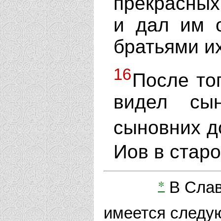
прекрасных
и дал им 
братьями их
16
После тог
видел сы
сыновних д
Иов в стар
*
В Слав
имеется следу