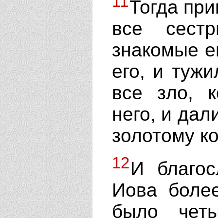
11
Тогда при
все сест
знакомые ег
его, и тужи
все зло, 
него, и дал
золотому ко
12
И благос
Иова более
было четы