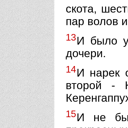
скота, шес
пар волов и
13
И было у
дочери.
14
И нарек 
второй - 
Керенгаппу
15
И не бы