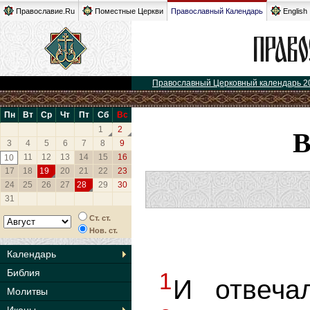
Православие.Ru
Поместные Церкви
Православный Календарь
English
Православный Церковный календарь 2
Пн
Вт
Ср
Чт
Пт
Сб
Вс
1
2
3
4
5
6
7
8
9
11
12
13
14
15
16
10
17
18
19
20
21
22
23
24
25
26
27
28
29
30
31
Ст. ст.
Нов. ст.
Календарь
Библия
1
И отвеча
Молитвы