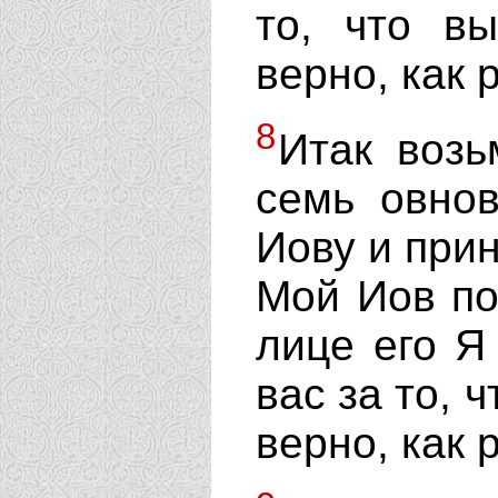
то, что в
верно, как 
8
Итак возь
семь овно
Иову и прин
Мой Иов по
лице его Я
вас за то, 
верно, как 