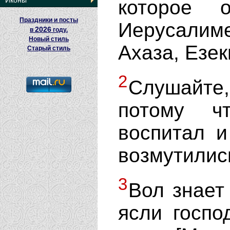
Иконы
которое
Праздники и посты
Иерусалим
2026
в
году.
Новый стиль
Ахаза, Езек
Старый стиль
2
Слушайте,
потому ч
воспитал и
возмутилис
3
Вол знает 
ясли госпо