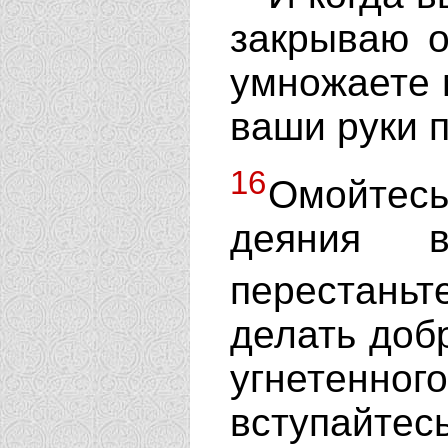
закрываю о
умножаете 
ваши руки 
16
Омойтесь
деяния 
перестань
делать доб
угнетенн
вступайтесь