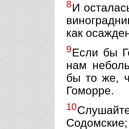
8
И осталас
виноградни
как осажде
9
Если бы Г
нам неболь
бы то же, 
Гоморре.
10
Слушайте
Содомски