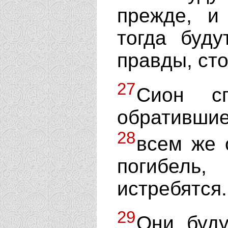
прежде, и 
тогда буду
правды, сто
27
Сион сп
обративш
28
всем же 
погибель
истребятся.
29
Они буду