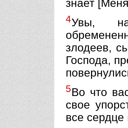
знает [Меня
4
Увы, н
обременен
злодеев, с
Господа, пр
повернулис
5
Во что ва
свое упорс
все сердце 