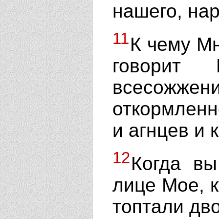
нашего, на
11
К чему М
говорит 
всесожже
откормленн
и агнцев и 
12
Когда вы
лице Мое, к
топтали дв