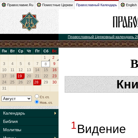
Православие.Ru
Поместные Церкви
Православный Календарь
English
Православный Церковный календарь 2
Пн
Вт
Ср
Чт
Пт
Сб
Вс
1
2
3
4
5
6
7
9
8
10
11
12
13
14
15
16
17
18
19
20
21
22
23
Кни
24
25
26
27
28
29
30
31
Ст. ст.
Нов. ст.
Календарь
Библия
1
Видение
Молитвы