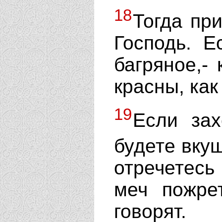
18
Тогда при
Господь. Е
багряное,- 
красны, как
19
Если зах
будете вку
отречетесь
меч пожре
говорят.