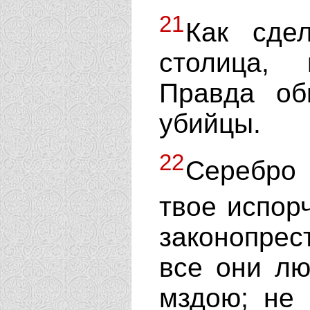
21
Как сде
столица, 
Правда об
убийцы.
22
Серебро 
твое испор
законопрес
все они лю
мздою; не