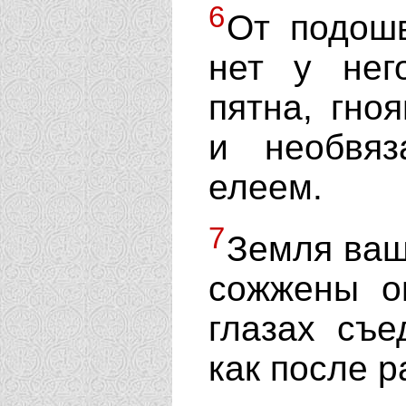
6
От подош
нет у нег
пятна, гно
и необвя
елеем.
7
Земля ваш
сожжены о
глазах съе
как после 