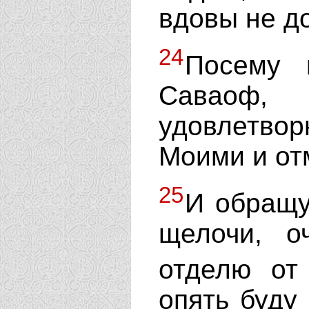
вдовы не до
24
Посему г
Саваоф, 
удовлетвор
Моими и от
25
И обращу
щелочи, о
отделю от
опять буду 