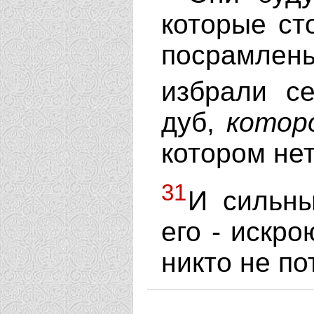
которые ст
посрамле
избрали с
дуб,
котор
котором нет
31
И сильны
его - искро
никто не по