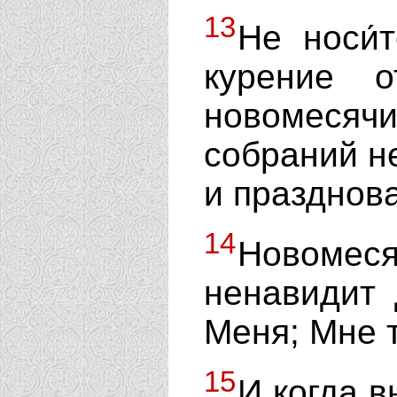
13
Не носи́
курение о
новомесяч
собраний не
и празднов
14
Новомеся
ненавидит
Меня; Мне 
15
И когда в