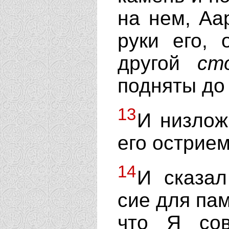
на нем, Аа
руки его, 
другой
ст
подняты до
13
И низлож
его острием
14
И сказал
сие для пам
что Я сов