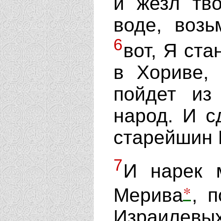
и жезл тв
воде, возь
6
вот, Я ста
в Хориве,
пойдет из
народ. И с
старейшин 
7
И нарек 
*
Мерива
, 
Израилев