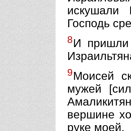
искушали 
Господь сре
8
И пришли
Израильтян
9
Моисей с
мужей [сил
Амаликитя
вершине хо
руке моей.