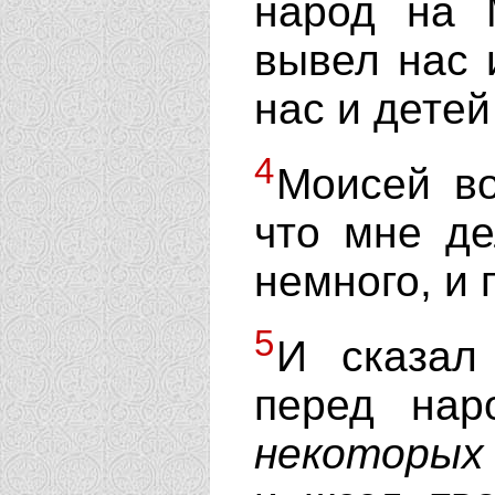
народ на 
вывел нас 
нас и дете
4
Моисей во
что мне д
немного, и
5
И сказал
перед нар
некоторых