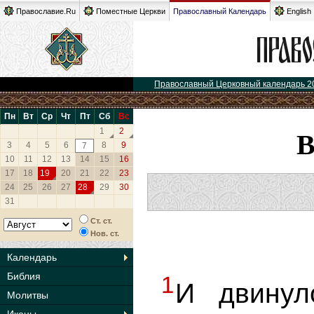
Православие.Ru
Поместные Церкви
Православный Календарь
English
Православный Церковный календарь 2
Пн
Вт
Ср
Чт
Пт
Сб
Вс
1
2
3
4
5
6
8
9
7
10
11
12
13
14
15
16
17
18
19
20
21
22
23
24
25
26
27
28
29
30
31
Ст. ст.
Нов. ст.
Календарь
Библия
1
И двинул
Молитвы