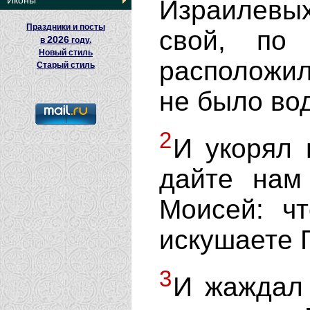
Иконы
Израилевы
Праздники и посты
свой, по
2026
в
году.
Новый стиль
расположил
Старый стиль
не было вод
2
И укорял 
дайте нам
Моисей: ч
искушаете 
3
И жаждал 