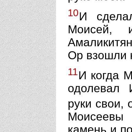
10
И сдела
Моисей, 
Амаликитя
Ор взошли 
11
И когда 
одолевал 
руки свои,
Моисеевы 
камень и по