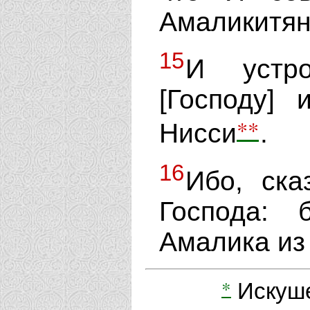
Амаликитян
15
И устро
[Господу]
**
Нисси
.
16
Ибо, ска
Господа: 
Амалика из 
*
Искуше