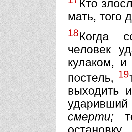
17
Кто злосл
мать, того 
18
Когда с
человек уд
кулаком, и
19
постель,
выходить 
ударивший
смерти;
то
остановку