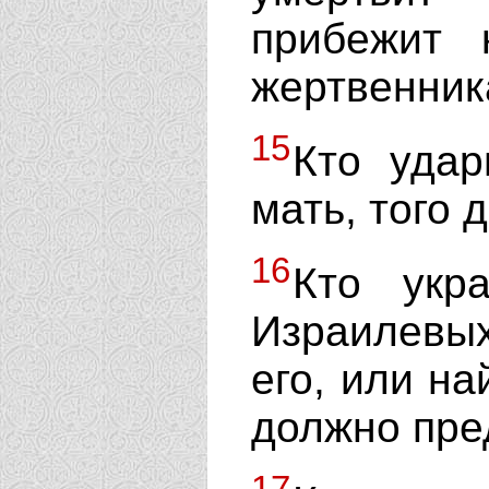
прибежит 
жертвенника
15
Кто удар
мать, того 
16
Кто укр
Израилевых]
его, или на
должно пред