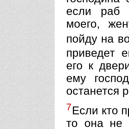
если раб 
моего, же
пойду на в
приведет е
его к двери
ему госпо
останется р
7
Если кто п
то она не 