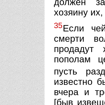
должен за
хозяину их, 
35
Если чей
смерти во
продадут 
пополам ц
пусть раз
известно б
вчера и тр
[быв извеще