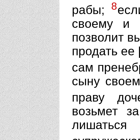
8
рабы;
есл
своему и 
позволит вы
продать ее 
сам пренеб
сыну своем
праву до
возьмет з
лишать