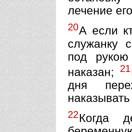
лечение его
20
А если к
служанку 
под рукою
21
наказан;
дня пере
наказывать 
22
Когда д
беременную