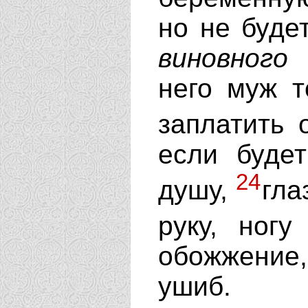
но не буд
виновного
п
него муж 
заплатить 
если буде
24
душу,
гла
руку, ног
обожжение
ушиб.