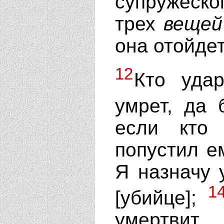
супружеско
трех
вещей
она отойдет
12
Кто удар
умрет, да 
если кто
попустил ем
Я назначу 
1
[убийце];
умертвит