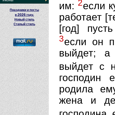
Иконы
2
им:
если к
Праздники и посты
работает [т
2026
в
году.
Новый стиль
Старый стиль
[год] пус
3
если он п
выйдет; а
выйдет с 
господин 
родила ем
жена и де
господина 