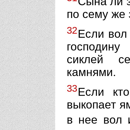
Сына ли з
по сему же 
32
Если вол 
господину
сиклей с
камнями.
33
Если кто
выкопает ям
в нее вол 