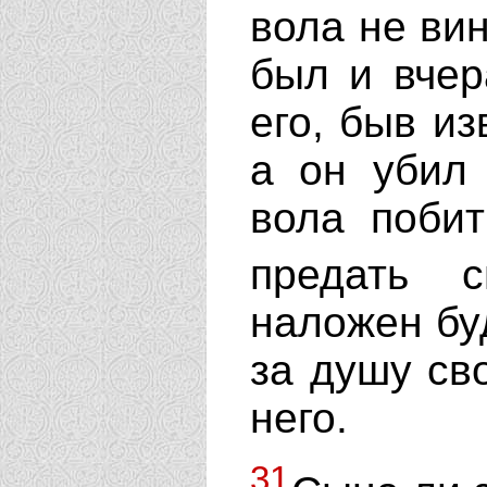
вола не ви
был и вчер
его, быв из
а он убил
вола побит
предать 
наложен буд
за душу св
него.
31