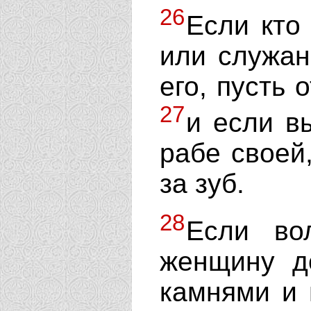
26
Если кто 
или служан
его, пусть 
27
и если в
рабе своей,
за зуб.
28
Если во
женщину д
камнями и 