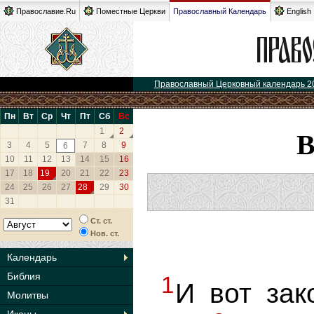
Православие.Ru
Поместные Церкви
Православный Календарь
English
Православный Церковный календарь 2
Пн
Вт
Ср
Чт
Пт
Сб
Вс
1
2
3
4
5
7
8
9
6
10
11
12
13
14
15
16
17
18
19
20
21
22
23
24
25
26
27
28
29
30
31
Ст. ст.
Нов. ст.
Календарь
Библия
1
И вот зак
Молитвы