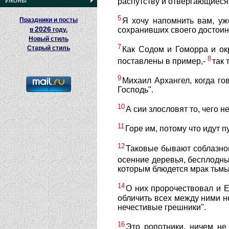
Иконы
распутству и отвергающиеся
5
Праздники и посты
Я хочу напомнить вам, уж
2026
сохранивших своего достоинс
в
году.
Новый стиль
7
Старый стиль
Как Содом и Гоморра и ок
8
поставлены в пример,-
так 
9
Михаил Архангел, когда го
Господь".
10
А сии злословят то, чего н
11
Горе им, потому что идут 
12
Таковые бывают соблазном
осенние деревья, бесплодн
которым блюдется мрак тьмы
14
О них пророчествовал и Е
обличить всех между ними не
нечестивые грешники".
16
Это ропотники, ничем не