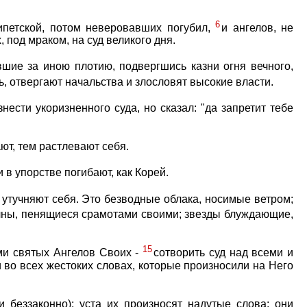
6
ипетской, потом неверовавших погубил,
и ангелов, не
 под мраком, на суд великого дня.
шие за иною плотию, подвергшись казни огня вечного,
ь, отвергают начальства и злословят высокие власти.
ести укоризненного суда, но сказал: "да запретит тебе
ают, тем растлевают себя.
в упорстве погибают, как Корей.
 утучняют себя. Это безводные облака, носимые ветром;
лны, пенящиеся срамотами своими; звезды блуждающие,
15
ами святых Ангелов Своих -
сотворить суд над всеми и
и во всех жестоких словах, которые произносили на Него
 беззаконно); уста их произносят надутые слова; они