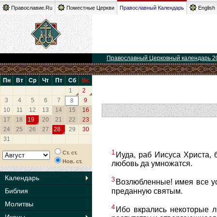
Православие.Ru
Поместные Церкви
Православный Календарь
English
Православный Церковный календарь 2
Пн
Вт
Ср
Чт
Пт
Сб
Вс
1
2
3
4
5
6
7
9
8
10
11
12
13
14
15
16
17
18
19
20
21
22
23
24
25
26
27
28
29
30
31
1
Ст. ст.
Иуда, раб Иисуса Христа,
Нов. ст.
любовь да умножатся.
Календарь
3
Возлюбленные! имея все ус
преданную святым.
Библия
Молитвы
4
Ибо вкрались некоторые л