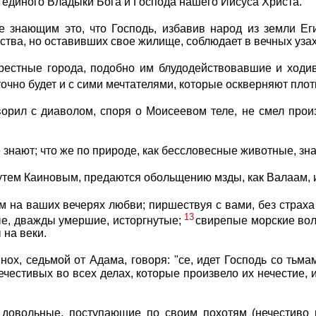
 единого Владыки Бога и Господа нашего Иисуса Христа.
е знающим это, что Господь, избавив народ из земли Ег
тва, но оставивших свое жилище, соблюдает в вечных узах,
рестные города, подобно им блудодействовавшие и ходив
точно будет и с сими мечтателями, которые оскверняют плот
ворил с диаволом, споря о Моисеевом теле, не смел произн
е знают; что же по природе, как бессловесные животные, зн
путем Каиновым, предаются обольщению мзды, как Валаам, и 
 на ваших вечерях любви; пиршествуя с вами, без страха
13
ые, дважды умершие, исторгнутые;
свирепые морские во
 на веки.
нох, седьмой от Адама, говоря: "се, идет Господь со тьм
честивых во всех делах, которые произвело их нечестие, 
 довольные, поступающие по своим похотям (нечестиво и