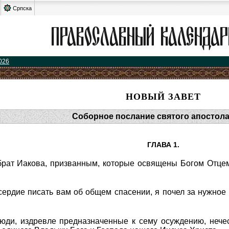
Српска
026
НОВЫЙ ЗАВЕТ
Соборное послание святого апостол
ГЛАВА 1.
 брат Иакова, призванным, которые освящены Богом Отц
ердие писать вам об общем спасении, я почел за нужное 
юди, издревле предназначенные к сему осуждению, неч