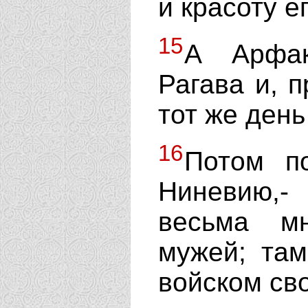
и красоту е
15
А Арфак
Рагава и, п
тот же день
16
Потом п
Ниневию,-
весьма м
мужей; там
войском св