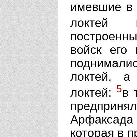
имевшие в 
локтей
построенн
войск его 
поднимали
локтей, 
5
локтей:
в 
предприн
Арфаксад
которая в п