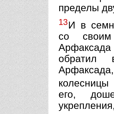
пределы дв
13
И в семн
со своим
Арфаксада 
обратил 
Арфаксада
колесницы 
его, дош
укреплени