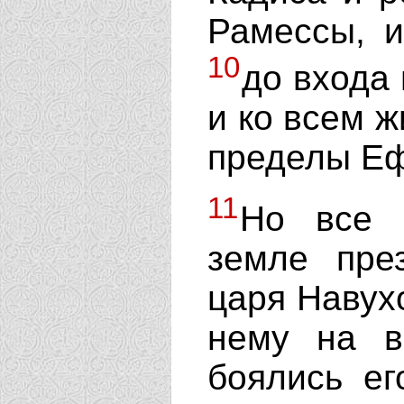
Рамессы, и
10
до входа
и ко всем ж
пределы Еф
11
Но все 
земле пре
царя Навух
нему на в
боялись ег