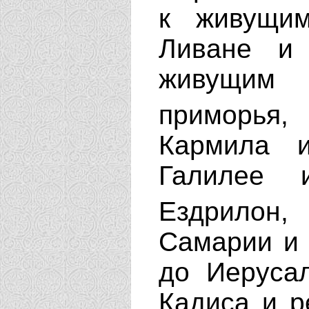
к живущи
Ливане и
живущим 
приморь
Кармила 
Галилее 
Ездрилон
Самарии и 
до Иеруса
Кадиса и р