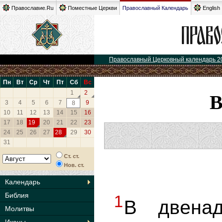
Православие.Ru
Поместные Церкви
Православный Календарь
English
Православный Церковный календарь 2
Пн
Вт
Ср
Чт
Пт
Сб
Вс
1
2
3
4
5
6
7
9
8
10
11
12
13
14
15
16
17
18
19
20
21
22
23
24
25
26
27
28
29
30
31
Ст. ст.
Нов. ст.
Календарь
Библия
1
В двенад
Молитвы