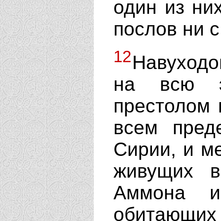
один из них
послов ни с
12
Навуходо
на всю э
престолом 
всем пред
Сирии, и м
живущих 
Аммона и
обитающи