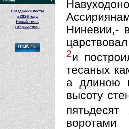
Иконы
Навуходоно
Праздники и посты
Ассириян
2026
в
году.
Новый стиль
Ниневии,- 
Старый стиль
царствовал
2
и построи
тесаных ка
а длиною 
высоту сте
пятьдесят
воротами