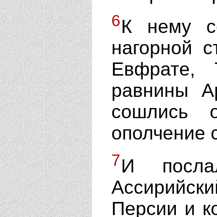
6
К нему с
нагорной с
Евфрате,
равнины А
сошлись 
ополчение 
7
И посла
Ассирийс
Персии и к