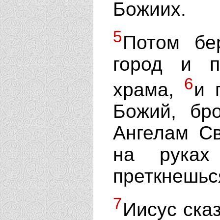
Божиих.
5
Потом бе
город и п
6
храма,
и 
Божий, бро
Ангелам Св
на руках
преткнешьс
7
Иисус сказ