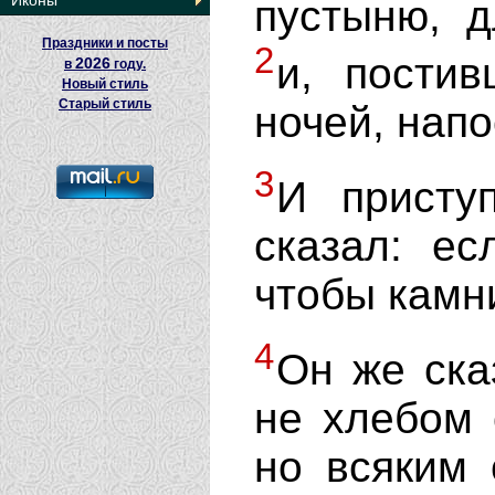
Иконы
пустыню, д
Праздники и посты
2
и, пости
2026
в
году.
Новый стиль
Старый стиль
ночей, напо
3
И присту
сказал: е
чтобы камн
4
Он же ска
не хлебом 
но всяким 