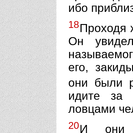
ибо прибли
18
Проходя 
Он увидел
называемог
его, закид
они были 
идите за
ловцами че
20
И они т