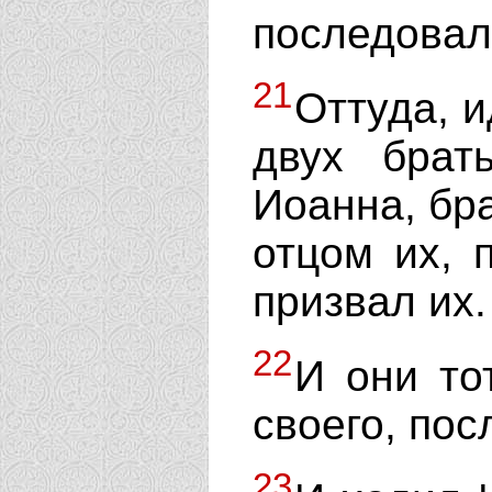
последовал
21
Оттуда, и
двух брат
Иоанна, бра
отцом их, 
призвал их.
22
И они то
своего, пос
23