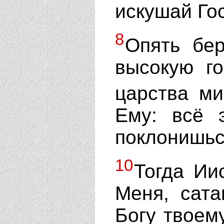
искушай Гос
8
Опять бе
высокую г
царства м
Ему: всё 
поклонишьс
10
Тогда Ии
Меня, сата
Богу твоем