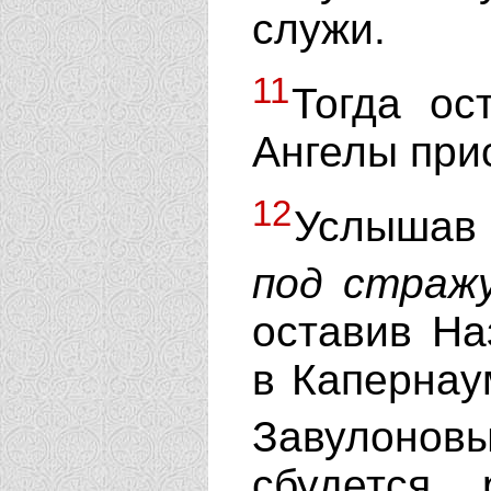
служи.
11
Тогда ос
Ангелы при
12
Услышав 
под
стражу
оставив На
в Капернау
Завулонов
сбудется 