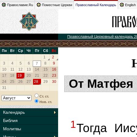
Православие.Ru
Поместные Церкви
Православный Календарь
English
Православный Церковный календарь 2
Пн
Вт
Ср
Чт
Пт
Сб
Вс
1
2
3
4
5
6
8
9
7
10
11
12
13
14
15
16
17
18
19
20
21
22
23
От Матфея 
24
25
26
27
28
29
30
31
Ст. ст.
Нов. ст.
Календарь
Библия
1
Тогда Ии
Молитвы