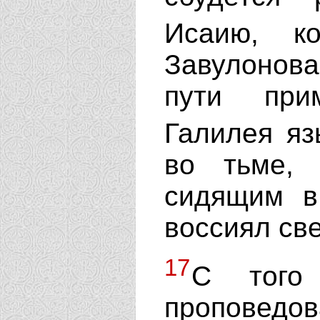
Исаию, к
Завулонова
пути при
Галилея яз
во тьме, 
сидящим в
воссиял све
17
С того
проповедов