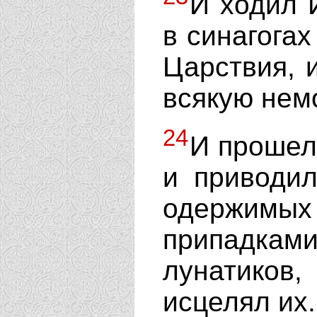
И ходил 
в синагогах
Царствия, 
всякую нем
24
И прошел
и приводи
одержимых
припадка
лунатиков
исцелял их.