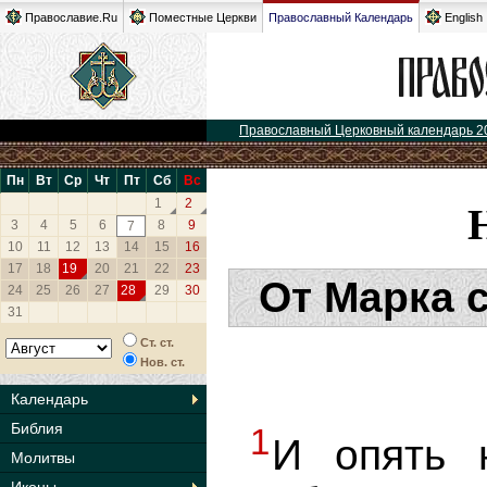
Православие.Ru
Поместные Церкви
Православный Календарь
English
Православный Церковный календарь 2
Пн
Вт
Ср
Чт
Пт
Сб
Вс
1
2
3
4
5
6
8
9
7
10
11
12
13
14
15
16
17
18
19
20
21
22
23
От Марка 
24
25
26
27
28
29
30
31
Ст. ст.
Нов. ст.
Календарь
Библия
1
И опять 
Молитвы