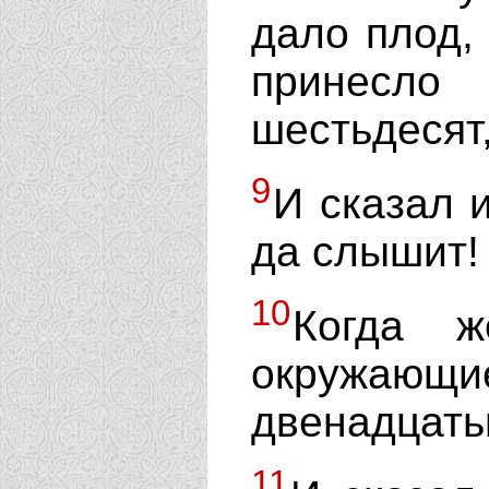
дало плод,
принесло
шестьдесят,
9
И сказал 
да слышит!
10
Когда ж
окружаю
двенадцатью
11