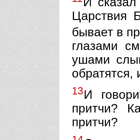
И сказал
Царствия 
бывает в п
глазами см
ушами слыш
обратятся, 
13
И говори
притчи? К
притчи?
14