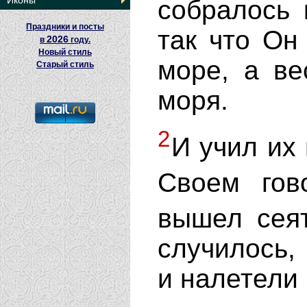
Иконы
собралось 
Праздники и посты
так что Он
2026
в
году.
Новый стиль
море, а ве
Старый стиль
моря.
2
И учил их 
Своем го
вышел сея
случилось, 
и налетели 