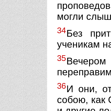
проповедов
могли слыш
34
Без при
ученикам н
35
Вечером
переправимс
36
И они, о
собою, как 
и другие ло