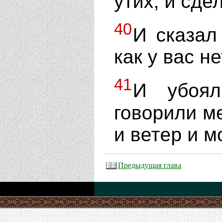
утих, и сде
40
И сказал
как у вас н
41
И убоял
говорили ме
и ветер и 
Предыдущая глава