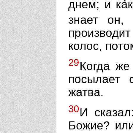
днем; и ка́
знает он,
производи
колос, пото
29
Когда же
посылает 
жатва.
30
И сказал
Божие? или