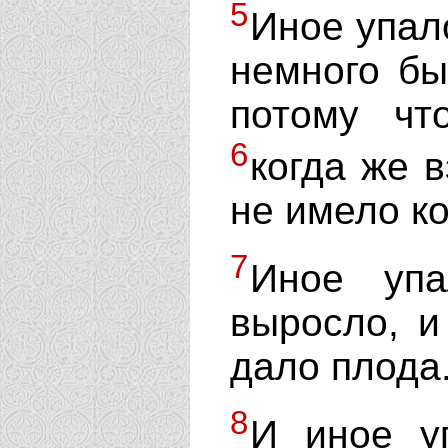
5
Иное упал
немного бы
потому чт
6
когда же в
не имело ко
7
Иное упа
выросло, 
дало плода
8
И иное у