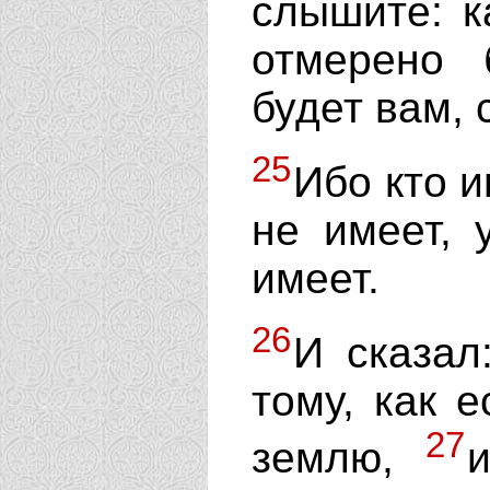
слышите: к
отмерено 
будет вам,
25
Ибо кто и
не имеет, 
имеет.
26
И сказал
тому, как 
27
землю,