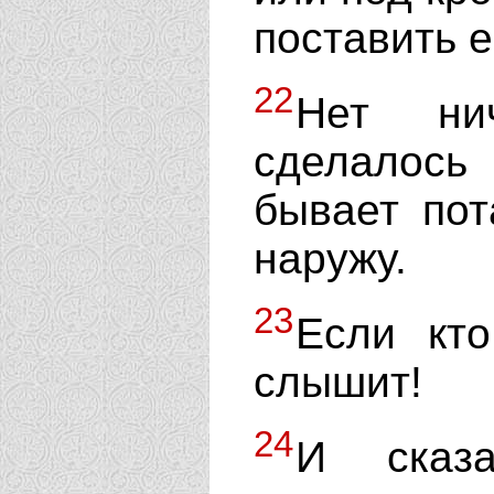
поставить 
22
Нет ни
сделалось
бывает пот
наружу.
23
Если кт
слышит!
24
И сказа