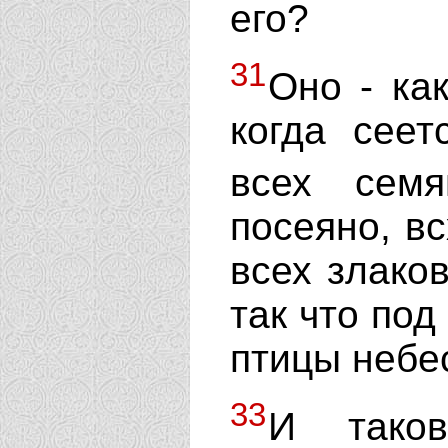
его?
31
Оно - как
когда сее
всех сем
посеяно, в
всех злаков
так что под
птицы небе
33
И таков