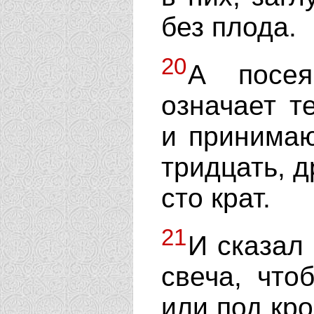
без плода.
20
А посея
означает т
и принимаю
тридцать, д
сто крат.
21
И сказал 
свеча, что
или под кро