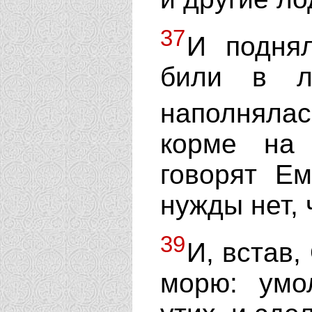
37
И поднял
били в л
наполняла
корме на 
говорят Ем
нужды нет,
39
И, встав,
морю: умо