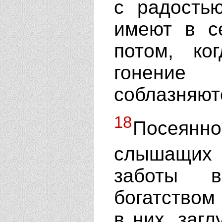
с радость
имеют в с
потом, ко
гонение
соблазняют
18
Посеянн
слышащих
заботы в
богатством
в них, заг