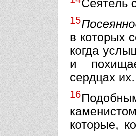
Сеятель с
15
Посеянно
в которых 
когда услыш
и похища
сердцах их.
16
Подобным
каменист
которые, к