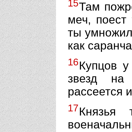
15
Там пожре
меч, поест 
ты умножил
как саранча
16
Купцов у
звезд на
рассеется и
17
Князья 
военачальн