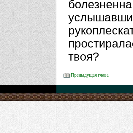
болезне
услышавш
рукоплеска
простирал
твоя?
Предыдущая глава