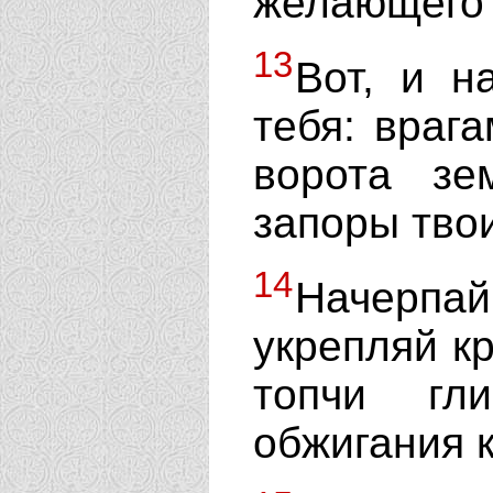
желающего 
13
Вот, и н
тебя: враг
ворота зе
запоры тво
14
Начерпа
укрепляй кр
топчи гл
обжигания 