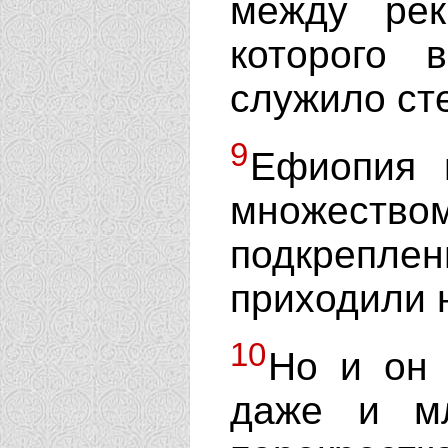
между рек
которого
служило ст
9
Ефиопия 
множеств
подкрепл
приходили 
10
Но и он 
даже и м