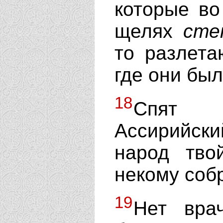
которые во
щелях
сте
то разлета
где они был
18
Спят 
Ассирийски
народ тво
некому собр
19
Нет вра