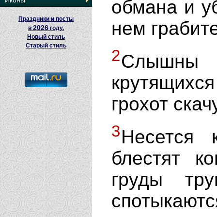
Иконы
обмана и у
Праздники и посты
нем грабит
2026
в
году.
Новый стиль
Старый стиль
2
Слышны 
крутящихс
грохот ска
3
Несется 
блестят к
груды тру
спотыкаются