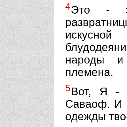
4
Это - з
развратни
искусной
блудодея
народы и
племена.
5
Вот, Я - 
Саваоф. И 
одежды тво