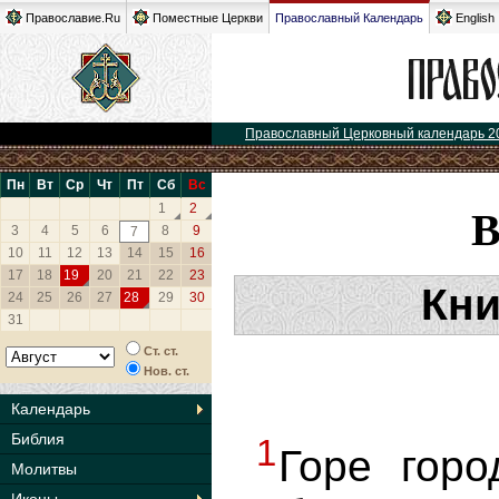
Православие.Ru
Поместные Церкви
Православный Календарь
English
Православный Церковный календарь 2
Пн
Вт
Ср
Чт
Пт
Сб
Вс
1
2
3
4
5
6
8
9
7
10
11
12
13
14
15
16
17
18
19
20
21
22
23
Кни
24
25
26
27
28
29
30
31
Ст. ст.
Нов. ст.
Календарь
Библия
1
Горе горо
Молитвы