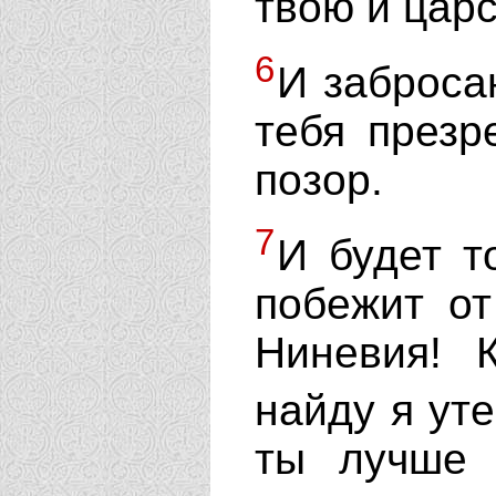
твою и цар
6
И заброса
тебя презр
позор.
7
И будет то
побежит от
Ниневия! 
найду я ут
ты лучше 