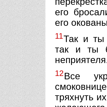
перекрестк
его бросал
его окован
11
Так и ты
так и ты 
неприятеля
12
Все укр
смоковнице
тряхнуть их