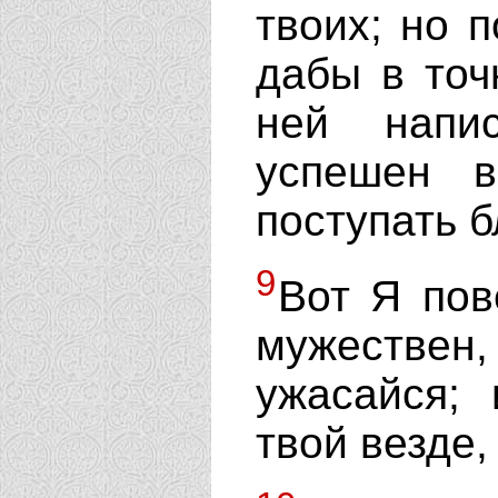
твоих; но п
дабы в точ
ней напи
успешен 
поступать 
9
Вот Я пов
мужестве
ужасайся;
твой везде,