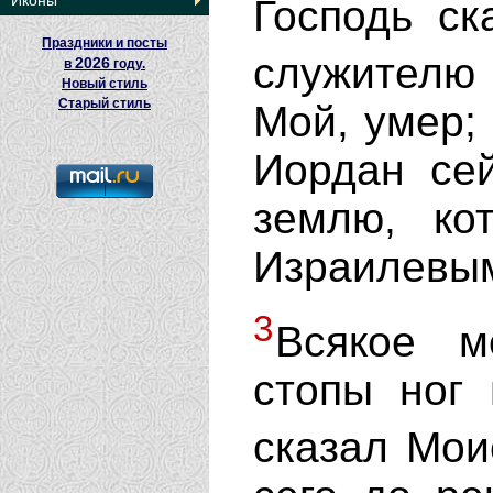
Иконы
Господь ск
Праздники и посты
служителю
2026
в
году.
Новый стиль
Старый стиль
Мой, умер; 
Иордан сей
землю, к
Израилевы
3
Всякое м
стопы ног
сказал Мо