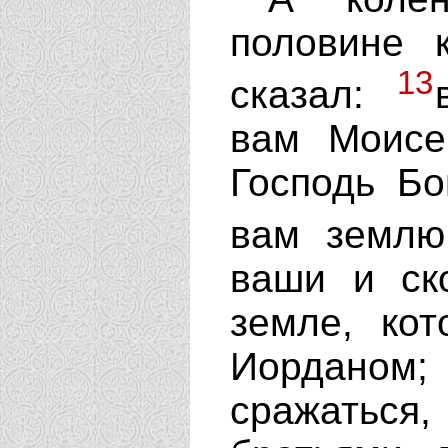
половине 
13
сказал:
вам Моисей
Господь Бо
вам земл
ваши и ск
земле, ко
Иорданом
сражаться,