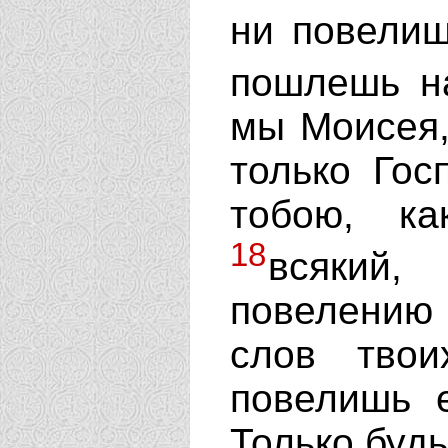
ни повелиш
пошлешь н
мы Моисея,
только Гос
тобою, к
18
всякий
повелению
слов тво
повелишь е
Только будь