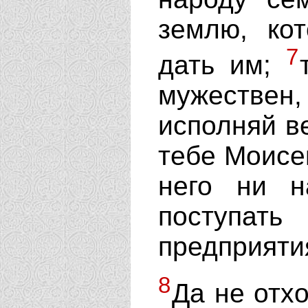
землю, ко
7
дать им;
мужестве
исполняй в
тебе Моисей
него ни н
поступат
предприяти
8
Да не отхо