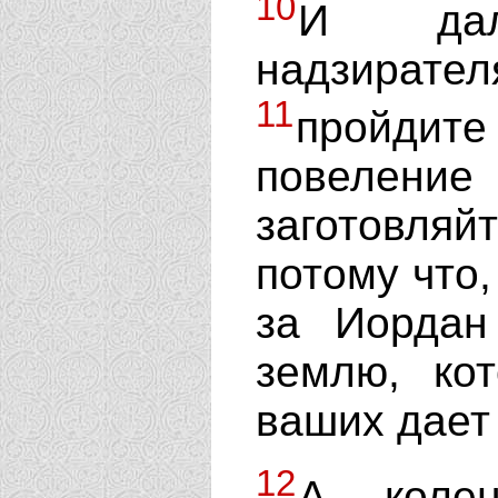
10
И дал
надзират
11
пройди
повелени
заготовля
потому что,
за Иордан
землю, кот
ваших дает
12
А колен