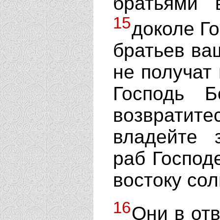
братьями 
15
доколе Го
братьев ваш
не получат
Господь 
возврати
владейте 
раб Господ
востоку сол
16
Они в отв