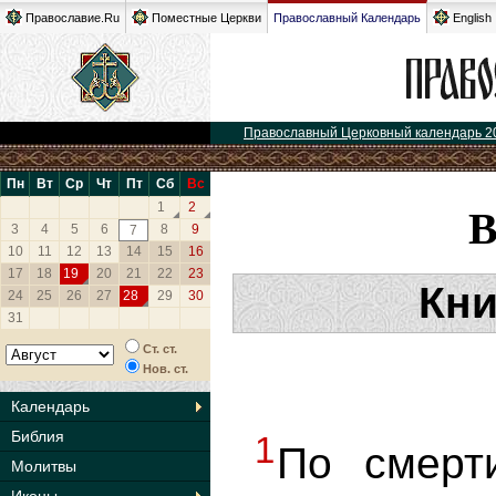
Православие.Ru
Поместные Церкви
Православный Календарь
English
Православный Церковный календарь 2
Пн
Вт
Ср
Чт
Пт
Сб
Вс
1
2
3
4
5
6
8
9
7
10
11
12
13
14
15
16
17
18
19
20
21
22
23
Кни
24
25
26
27
28
29
30
31
Ст. ст.
Нов. ст.
Календарь
Библия
1
По смерт
Молитвы