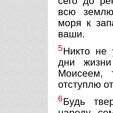
сего до ре
всю землю
моря к зап
ваши.
5
Никто не 
дни жизн
Моисеем, 
отступлю от
6
Будь тве
народу се