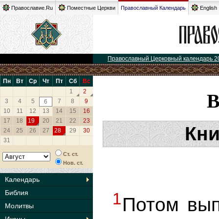
Православие.Ru
Поместные Церкви
Православный Календарь
English
Православный Церковный календарь 2
Пн
Вт
Ср
Чт
Пт
Сб
Вс
1
2
3
4
5
7
8
9
6
10
11
12
13
14
15
16
17
18
19
20
21
22
23
Кни
24
25
26
27
28
29
30
31
Ст. ст.
Нов. ст.
Календарь
Библия
1
Потом вы
Молитвы