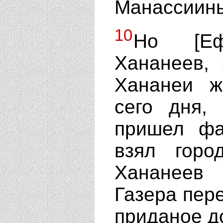
Манассииных
10
Но [Еф
Хананеев,
Хананеи 
сего дня,
пришел фа
взял горо
Хананеев
Газера пере
приданое д