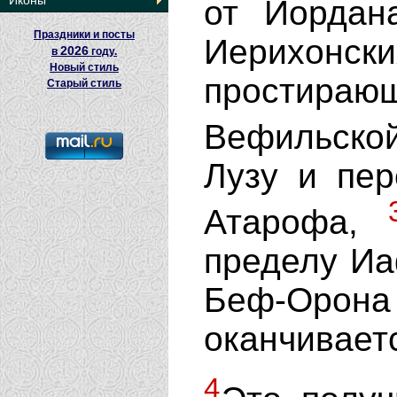
Иконы
от Иордан
Праздники и посты
Иерихонск
2026
в
году.
Новый стиль
простираю
Старый стиль
Вефильско
Лузу и пер
Атарофа,
пределу Иа
Беф-Оро
оканчиваетс
4