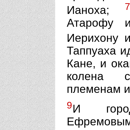
7
Ианоха;
Атарофу 
Иерихону 
Таппуаха ид
Кане, и ок
колена 
племенам и
9
И горо
Ефремо