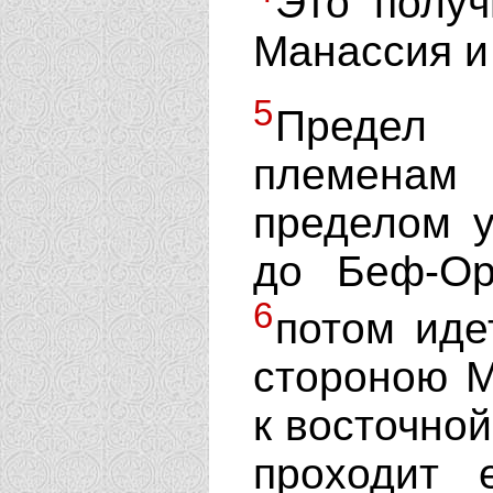
Это полу
Манассия и
5
Предел
племенам 
пределом 
до Беф-Ор
6
потом иде
стороною 
к восточно
проходит 