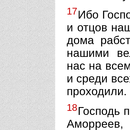
17
Ибо Госпо
и отцов наш
дома рабст
нашими ве
нас на всем
и среди все
проходили.
18
Господь п
Аморреев