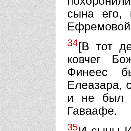
похоронил
сына его,
Ефремовой
34
[В тот д
ковчег Бо
Финеес б
Елеазара, о
и не был
Гаваафе.
35
И сыны И