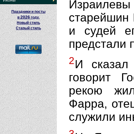
Иконы
Израилев
Праздники и посты
старейшин 
2026
в
году.
Новый стиль
и судей е
Старый стиль
предстали п
2
И сказал
говорит Г
рекою жи
Фарра, оте
служили ин
3