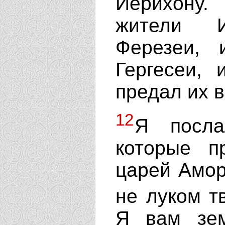
Иерихону.
жители И
Ферезеи, 
Гергесеи,
предал их в
12
Я посла
которые п
царей Амор
не луком 
Я вам зе