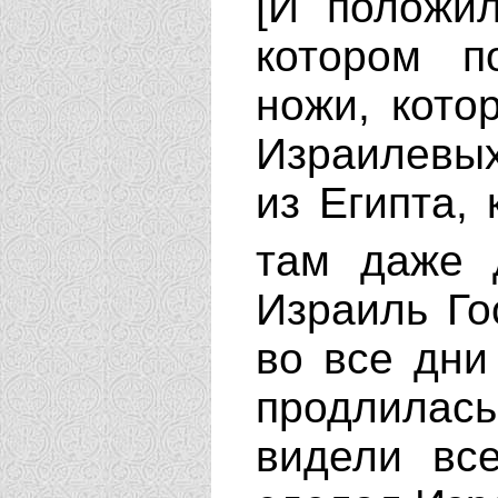
[И положи
котором п
ножи, кото
Израилевых
из Египта, 
там даже 
Израиль Го
во все дни
продлилас
видели вс