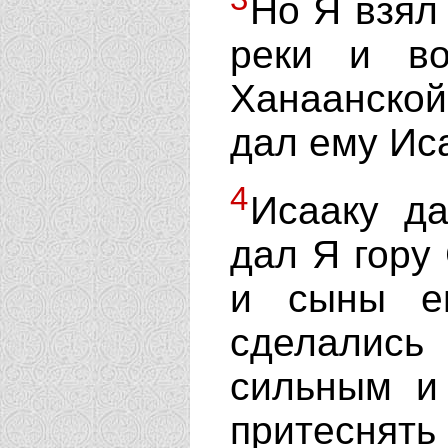
Но Я взял
реки и в
Ханаанской
дал ему Ис
4
Исааку д
дал Я гору
и сыны е
сделалис
сильным и
притеснять 