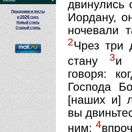
Иконы
двинулись 
Праздники и посты
Иордану, о
2026
в
году.
Новый стиль
ночевали 
Старый стиль
2
Чрез три 
3
стану
и 
говоря: ко
Господа Б
[наших и] 
вы двиньтес
4
ним;
впро