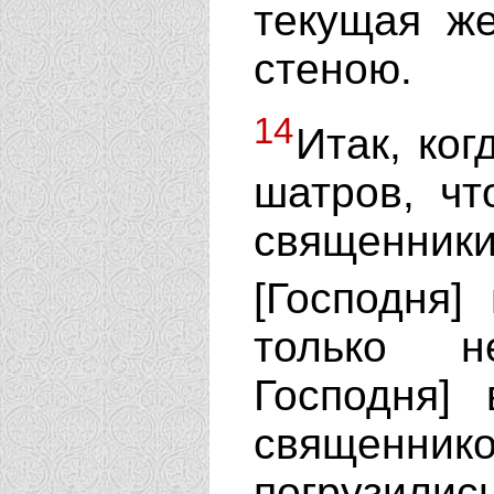
текущая же
стеною.
14
Итак, ког
шатров, чт
священник
[Господня]
только н
Господня]
священни
погрузилис