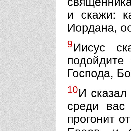
священника
и скажи: к
Иордана, о
9
Иисус ск
подойдите
Господа, Бо
10
И сказал 
среди вас
прогонит от