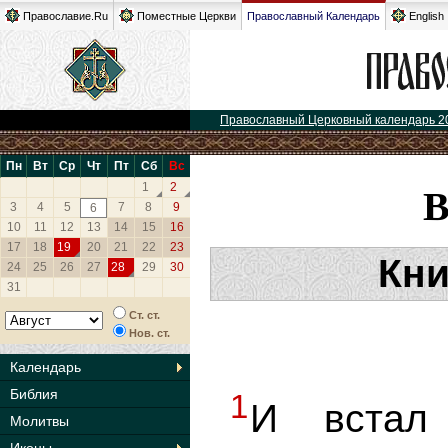
Православие.Ru
Поместные Церкви
Православный Календарь
English
Православный Церковный календарь 2
Пн
Вт
Ср
Чт
Пт
Сб
Вс
1
2
3
4
5
7
8
9
6
10
11
12
13
14
15
16
17
18
19
20
21
22
23
Кни
24
25
26
27
28
29
30
31
Ст. ст.
Нов. ст.
Календарь
Библия
1
И встал
Молитвы