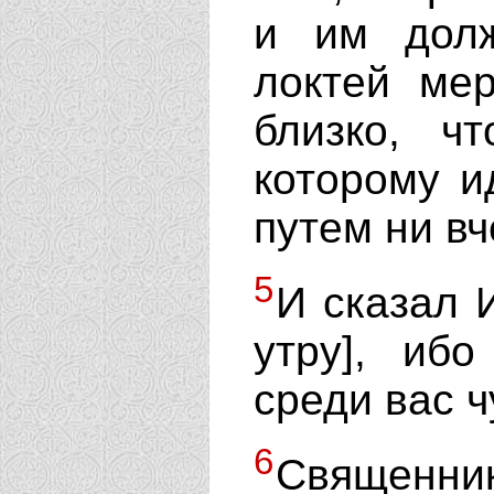
и им дол
локтей ме
близко, ч
которому и
путем ни вч
5
И сказал И
утру], ибо
среди вас ч
6
Священн