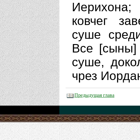
Иерихона;
ковчег за
суше сред
Все [сыны]
суше, доко
чрез Иорда
Предыдущая глава