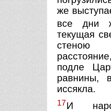
же выступае
все дни 
текущая св
стеною 
расстояние
подле Цар
равнины, 
иссякла.
17
И наро