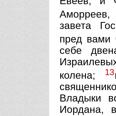
Евеев, и 
Аморреев,
завета Го
пред вами
себе двен
Израилевы
13
колена;
священнико
Владыки в
Иордана, в