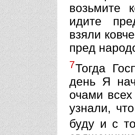
возьмите к
идите пре
взяли ковче
пред народ
7
Тогда Гос
день Я нач
очами всех
узнали, чт
буду и с т