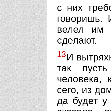
с них треб
говоришь. 
велел им 
сделают.
13
И вытрях
так пусть
человека, 
сего, из до
да будет у