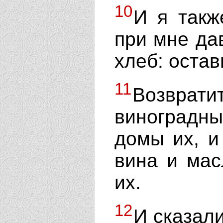
10
И я такж
при мне да
хлеб: остав
11
Возврат
виноградны
домы их, и
вина и мас
их.
12
И сказали