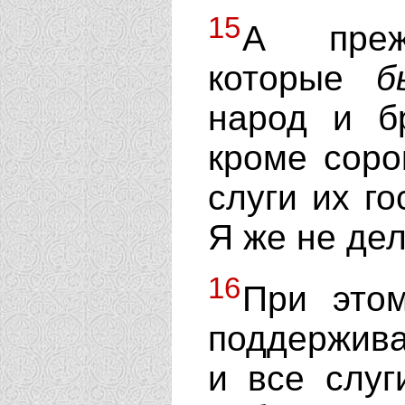
15
А прежн
которые
б
народ и б
кроме соро
слуги их г
Я же не дел
16
При это
поддержива
и все слуг