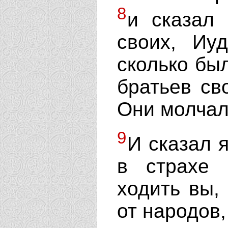
8
и сказал
своих, Иу
сколько был
братьев св
Они молчал
9
И сказал 
в страхе
ходить вы,
от народов