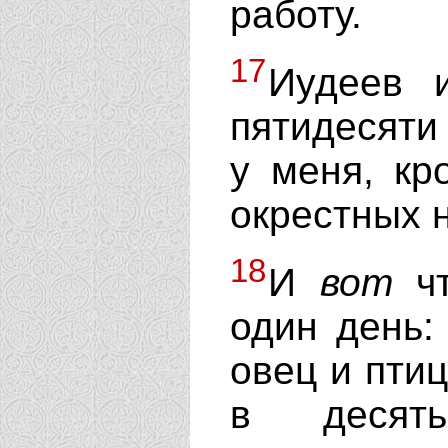
работу.
17
Иудеев 
пятидесяти
у меня, кр
окрестных 
18
И
вот
чт
один день:
овец и птиц
в деся