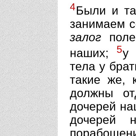
4
Были и та
занимаем с
залог
поле
5
наших;
у 
тела у бра
такие же, 
должны от
дочерей на
дочерей 
порабощени