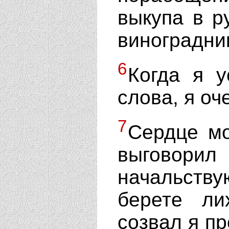
выкупа в р
виноградник
6
Когда я 
слова, я оч
7
Сердце мо
выгово
начальст
берете ли
созвал я п