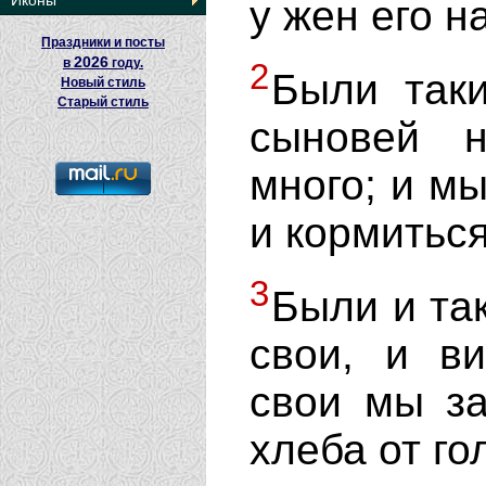
Иконы
у жен его н
Праздники и посты
2026
в
году.
2
Были таки
Новый стиль
Старый стиль
сыновей 
много; и м
и кормиться
3
Были и так
свои, и в
свои мы за
хлеба от го