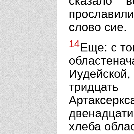
сказало 
прославил
слово сие.
14
Еще: с то
областен
Иудейской
тридцат
Артаксе
двенадцати
хлеба обла