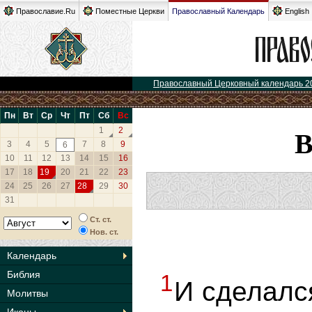
Православие.Ru
Поместные Церкви
Православный Календарь
English
Православный Церковный календарь 2
Пн
Вт
Ср
Чт
Пт
Сб
Вс
1
2
3
4
5
7
8
9
6
10
11
12
13
14
15
16
17
18
19
20
21
22
23
24
25
26
27
28
29
30
31
Ст. ст.
Нов. ст.
Календарь
Библия
1
И сделалс
Молитвы