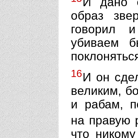
И дано 
образ зве
говорил и
убиваем б
поклоняться
16
И он сде
великим, б
и рабам, п
на правую 
что никому