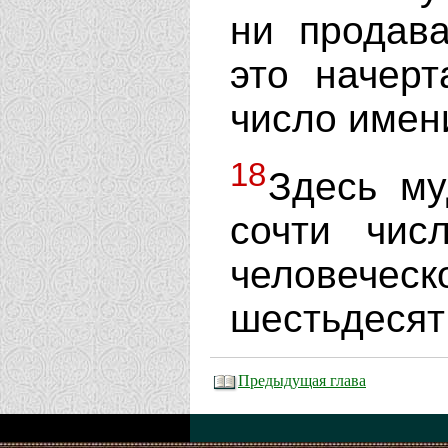
ни продава
это начерт
число имени
18
Здесь му
сочти чис
человечес
шестьдесят
Предыдущая глава