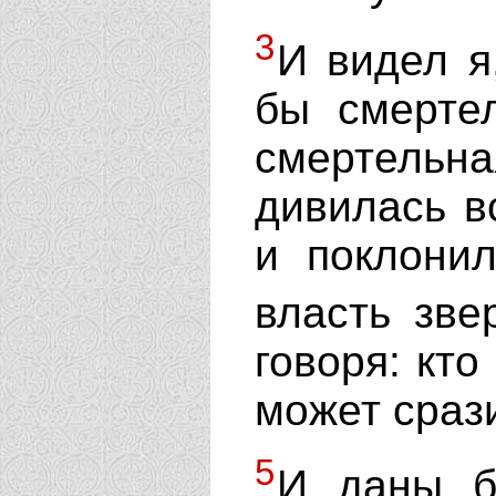
3
И видел я,
бы смерте
смертель
дивилась в
и поклонил
власть зв
говоря: кто
может сраз
5
И даны б