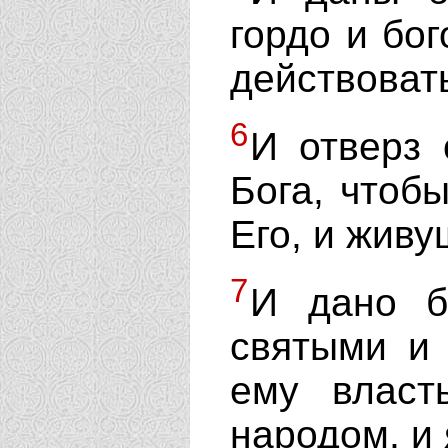
гордо и бог
действоват
6
И отверз 
Бога, чтоб
Его, и живу
7
И дано б
святыми и 
ему власт
народом, и