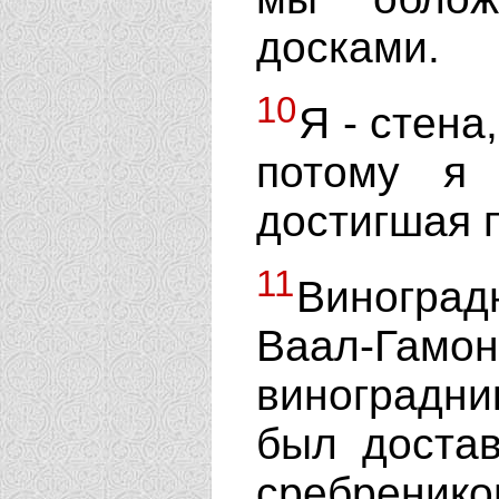
досками.
10
Я - стена
потому я 
достигшая 
11
Виногра
Ваал-Га
виноградни
был достав
сребренико