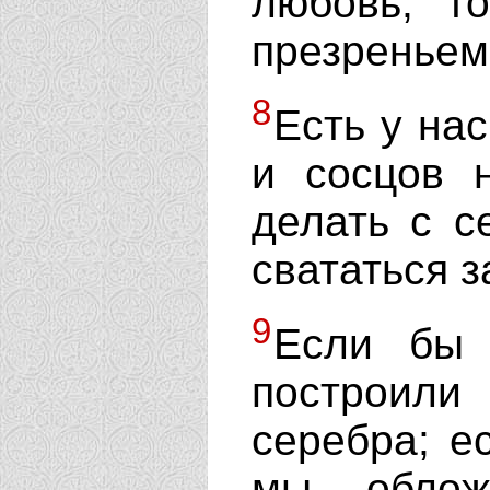
любовь, т
презреньем
8
Есть у нас
и сосцов 
делать с с
свататься з
9
Если бы 
построил
серебра; е
мы облож