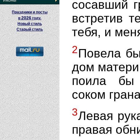
Иконы
сосавший г
Праздники и посты
встретив т
2026
в
году.
Новый стиль
тебя, и мен
Старый стиль
2
Повела бы
дом матери 
поила бы
соком гран
3
Левая рука
правая обн