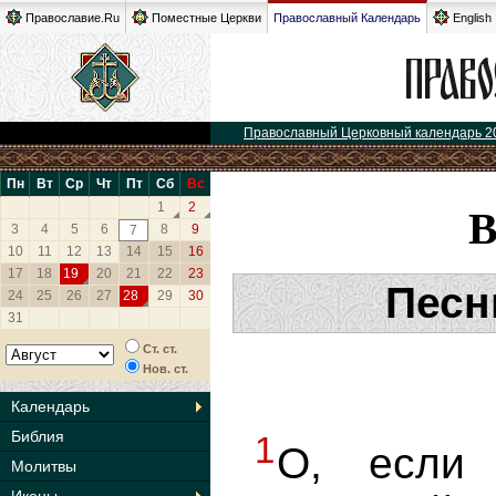
Православие.Ru
Поместные Церкви
Православный Календарь
English
Православный Церковный календарь 2
Пн
Вт
Ср
Чт
Пт
Сб
Вс
1
2
3
4
5
6
8
9
7
10
11
12
13
14
15
16
17
18
19
20
21
22
23
Песн
24
25
26
27
28
29
30
31
Ст. ст.
Нов. ст.
Календарь
Библия
1
О, если
Молитвы