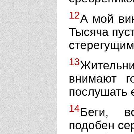
12
А мой ви
Тысяча пуст
стерегущим
13
Житель
внимают г
послушать е
14
Беги, в
подобен се