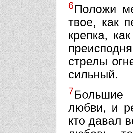
6
Положи ме
твое, как п
крепка, как
преисподня
стрелы огн
сильный.
7
Большие 
любви, и р
кто давал в