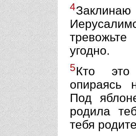
4
Закли
Иерусали
тревожьте
угодно.
5
Кто это
опираясь 
Под яблон
родила те
тебя родите