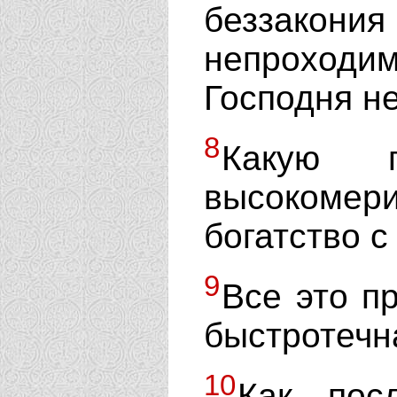
беззакони
непроход
Господня не
8
Какую 
высокомер
богатство 
9
Все это п
быстротечн
10
Как пос