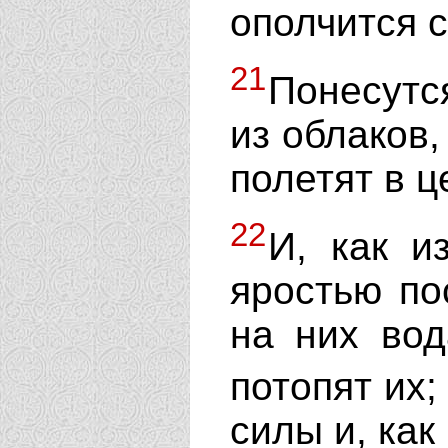
ополчится 
21
Понесутс
из облаков,
полетят в ц
22
И, как и
яростью по
на них вод
потопят их
силы и, как