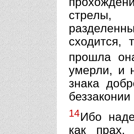
прохожден
стрелы,
разделенн
сходится, 
прошла он
умерли, и 
знака добр
беззаконии
14
Ибо наде
как прах,