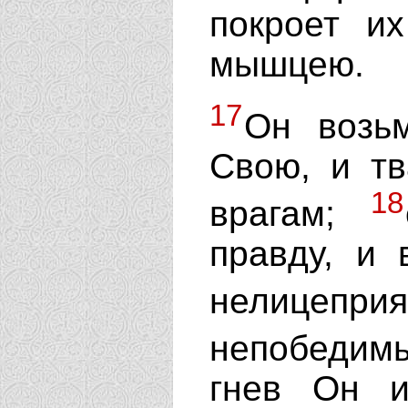
покроет и
мышцею.
17
Он возьм
Свою, и т
18
врагам;
правду, и
нелицеп
непобедимы
гнев Он и