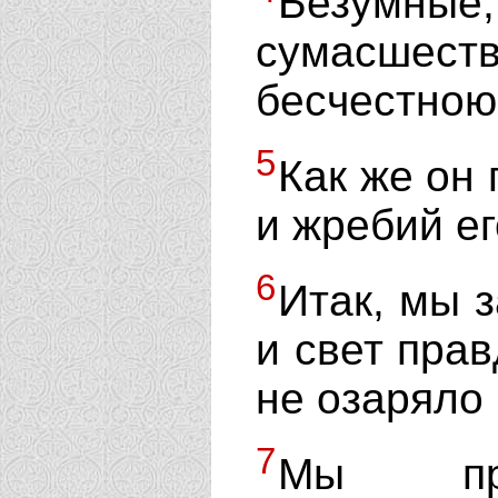
Безумные
сумасшес
бесчестною
5
Как же он
и жребий ег
6
Итак, мы з
и свет прав
не озаряло 
7
Мы пре