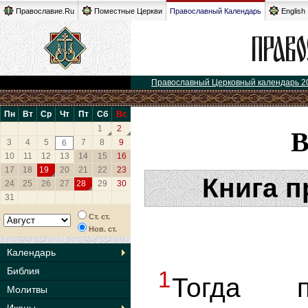
Православие.Ru
Поместные Церкви
Православный Календарь
English
Православный Церковный календарь 2
Пн
Вт
Ср
Чт
Пт
Сб
Вс
1
2
3
4
5
7
8
9
6
10
11
12
13
14
15
16
17
18
19
20
21
22
23
Книга 
24
25
26
27
28
29
30
31
Ст. ст.
Нов. ст.
Календарь
Библия
1
Тогда 
Молитвы