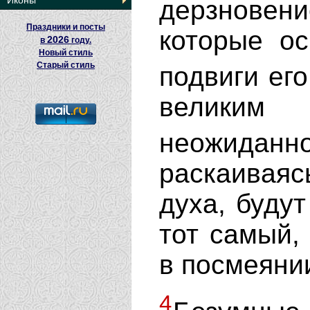
Иконы
дерзновени
Праздники и посты
которые ос
2026
в
году.
Новый стиль
Старый стиль
подвиги ег
великим
неожидан
раскаиваяс
духа, будут
тот самый,
в посмеяни
4