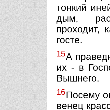
тонкий ине
дым, рас
проходит, 
госте.
15
А праведн
их - в Госп
Вышнего.
16
Посему о
венец красо