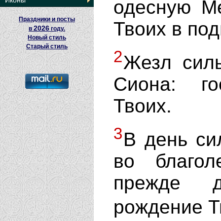
Иконы
одесную Ме
Праздники и посты
Твоих в под
2026
в
году.
Новый стиль
Старый стиль
2
Жезл сил
Сиона: го
Твоих.
3
В день си
во благол
прежде д
рождение Т