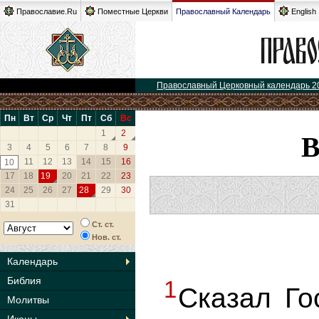
Православие.Ru
Поместные Церкви
Православный Календарь
English
Православный Церковный календарь 2
Пн
Вт
Ср
Чт
Пт
Сб
Вс
1
2
3
4
5
6
7
8
9
11
12
13
14
15
16
10
17
18
19
20
21
22
23
24
25
26
27
28
29
30
31
Ст. ст.
Нов. ст.
Календарь
Библия
1
Сказал Го
Молитвы