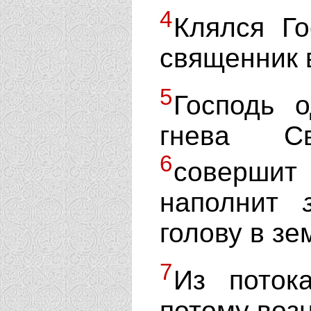
4
Клялся Го
священник 
5
Господь 
гнева Св
6
соверши
наполнит
голову в з
7
Из поток
потому возн