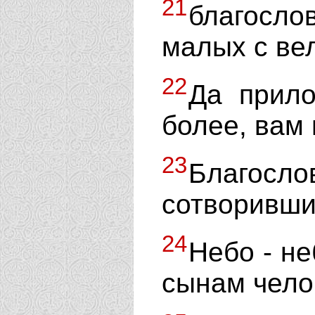
21
благосло
малых с ве
22
Да прило
более, вам
23
Благос
сотворивши
24
Небо - не
сынам чело