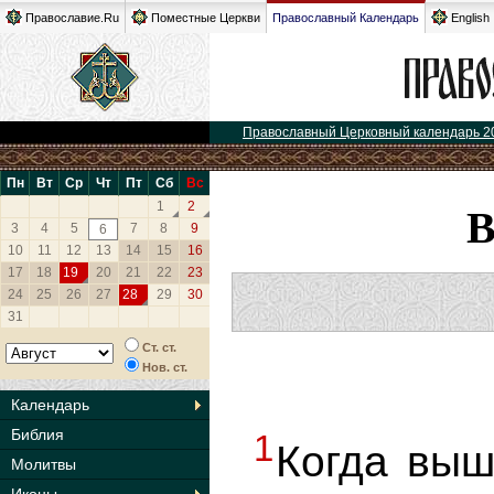
Православие.Ru
Поместные Церкви
Православный Календарь
English
Православный Церковный календарь 2
Пн
Вт
Ср
Чт
Пт
Сб
Вс
1
2
3
4
5
7
8
9
6
10
11
12
13
14
15
16
17
18
19
20
21
22
23
24
25
26
27
28
29
30
31
Ст. ст.
Нов. ст.
Календарь
Библия
1
Когда выш
Молитвы