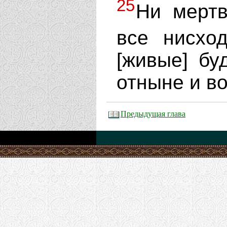
25
Ни мертв
все нисхо
[живые] бу
отныне и во
Предыдущая глава