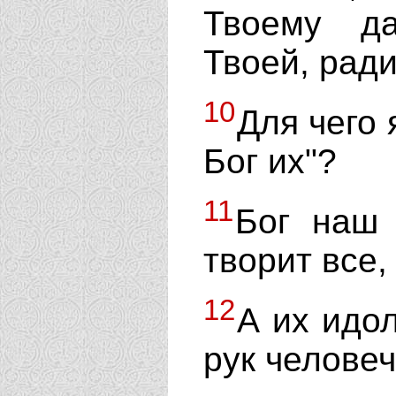
Твоему д
Твоей, ради
10
Для чего 
Бог их"?
11
Бог наш 
творит все, 
12
А их идол
рук человеч