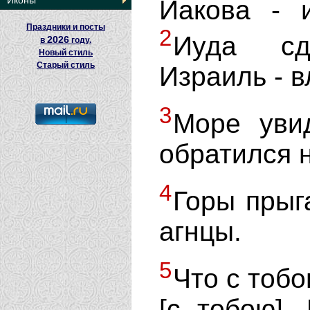
Иконы
Иакова - 
Праздники и посты
2
Иуда сд
2026
в
году.
Новый стиль
Старый стиль
Израиль - 
3
Море уви
обратился 
4
Горы прыга
агнцы.
5
Что с тобо
[с тобою],