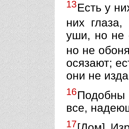
13
Есть у ни
них глаза,
уши, но не 
но не обон
осязают; ес
они не изда
16
Подобны 
все, надею
17
[Дом] Из