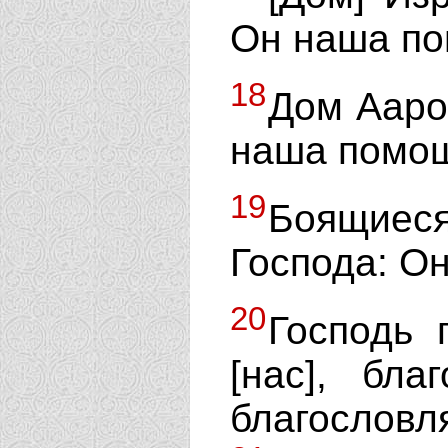
Он наша по
18
Дом Ааро
наша помощ
19
Боящиес
Господа: О
20
Господь 
[нас], бла
благосл