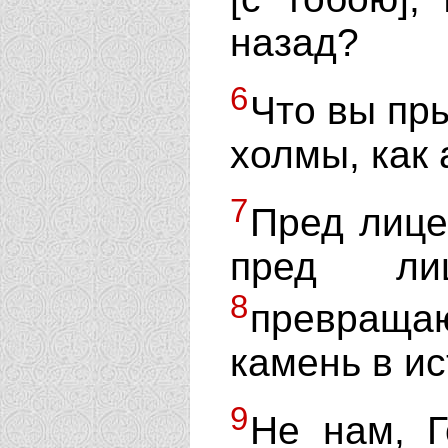
назад?
6
Что вы пры
холмы, как
7
Пред лице
пред ли
8
превращаю
камень в ис
9
Не нам, Г