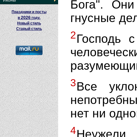
Иконы
Бога". Они
Праздники и посты
гнусные де
2026
в
году.
Новый стиль
Старый стиль
2
Господь 
человеческ
разумеющий
3
Все укло
непотребны
нет ни одно
4
Неужели