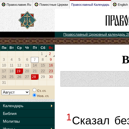
Православие.Ru
Поместные Церкви
Православный Календарь
English
Православный Церковный календарь 2
Пн
Вт
Ср
Чт
Пт
Сб
Вс
1
2
3
4
5
6
8
9
7
10
11
12
13
14
15
16
17
18
19
20
21
22
23
24
25
26
27
28
29
30
31
Ст. ст.
Нов. ст.
Календарь
Библия
1
Сказал бе
Молитвы