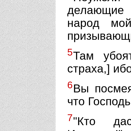
делающие
народ мо
призывающ
5
Там убоя
страха,] иб
6
Вы посме
что Господь
7
"Кто да